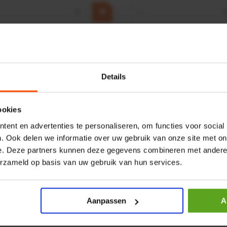
+
−
gs bekeken:
Details
ookies
ent en advertenties te personaliseren, om functies voor social
. Ook delen we informatie over uw gebruik van onze site met on
e. Deze partners kunnen deze gegevens combineren met andere i
erzameld op basis van uw gebruik van hun services.
ergelijken
Vergelijken
Snoeischaar Pro extra com
Aanpassen
A
elnummer:
921502182
Artikelnummer:
P523F