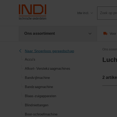
Product
btw incl.
zoeken
Ons assortiment
Voor 
Ons assor
Naar Snoerloos gereedschap
Luch
Accu's
Afkort- Verstekzaagmachines
2
artike
Bandvijlmachine
Bandzaagmachine
Blaas-zuigapparaten
Blindniettangen
Boor-schroefmachine