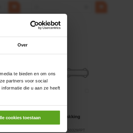
+
−
+
Over
 media te bieden en om ons
ze partners voor social
nformatie die u aan ze heeft
Vergelijken
fort
Inlaatspruitstukpakking
lle cookies toestaan
Artikelnummer:
5802950329FPT