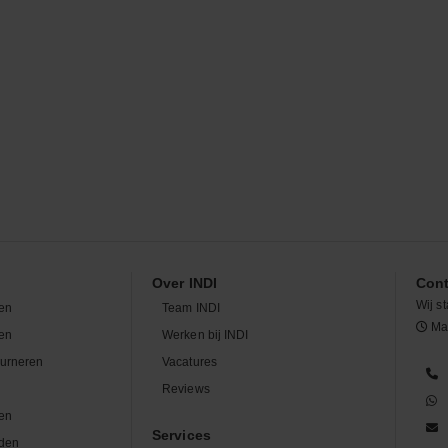
Over INDI
Cont
Wij st
en
Team INDI
Maa
len
Werken bij INDI
ourneren
Vacatures
n
Reviews
en
Services
den