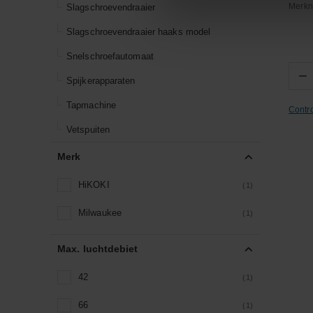
Merk
Slagschroevendraaier
Slagschroevendraaier haaks model
Snelschroefautomaat
−
Spijkerapparaten
Tapmachine
Contr
Vetspuiten
Merk
HiKOKI
(1)
Milwaukee
(1)
Max. luchtdebiet
42
(1)
66
(1)