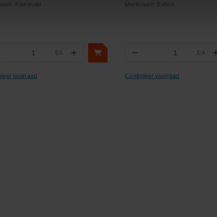
naam:
Kawasaki
Merknaam:
Bahco
+
−
EA
EA
Aantal
Aantal
oleer voorraad
Controleer voorraad