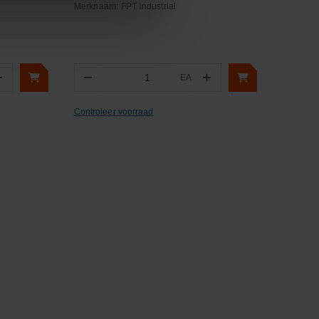
Merknaam:
FPT Industrial
+
−
+
EA
Aantal
Controleer voorraad