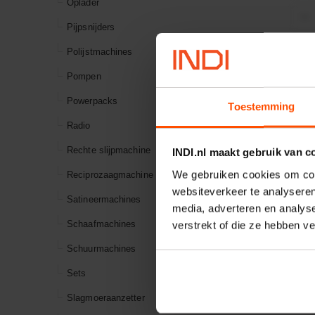
Oplader
−
Pijpsnijders
Polijstmachines
Pompen
Onlan
Powerpacks
Toestemming
Radio
Rechte slijpmachine
INDI.nl maakt gebruik van c
We gebruiken cookies om cont
Reciprozaagmachine
websiteverkeer te analyseren
Satineermachines
media, adverteren en analys
Schaafmachines
verstrekt of die ze hebben v
Schuurmachines
V
Sets
Bout
Slagmoeraanzetter
Artik