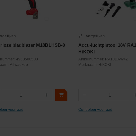
ergelijken
Vergelijken
rloze bladblazer M18BLHSB-0
Accu-luchtpistool 18V R
HiKOKI
elnummer:
4933500533
Artikelnummer:
RA18DAW4Z
naam:
Milwaukee
Merknaam:
HiKOKI
+
−
Aantal
Aantal
oleer voorraad
Controleer voorraad