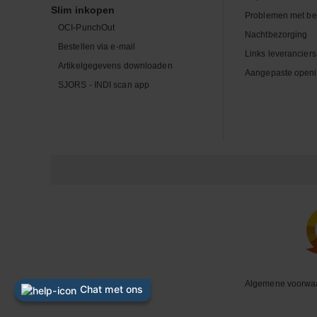
Slim inkopen
Problemen met be
OCI-PunchOut
Nachtbezorging
Bestellen via e-mail
Links leveranciers
Artikelgegevens downloaden
Aangepaste openi
SJORS - INDI scan app
Algemene voorwa