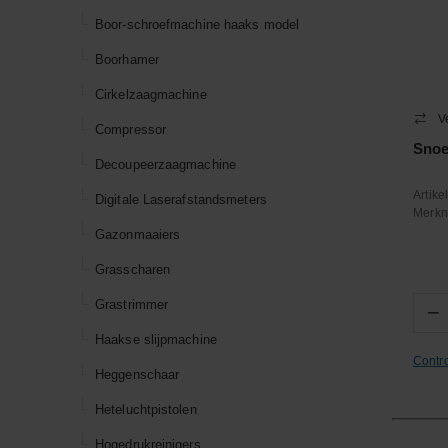
Boor-schroefmachine haaks model
Boorhamer
Cirkelzaagmachine
V
Compressor
Snoe
Decoupeerzaagmachine
Artik
Digitale Laserafstandsmeters
Merk
Gazonmaaiers
Grasscharen
Grastrimmer
−
Haakse slijpmachine
Contr
Heggenschaar
Heteluchtpistolen
Hogedrukreinigers