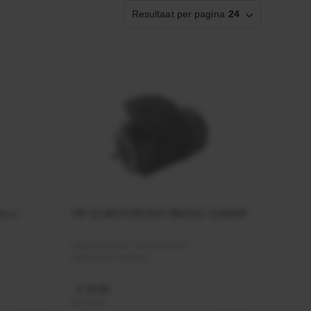
Resultaat per pagina
24
mm x
HP 12 MOTOR B14 380VAC 0,25KW
Artikelnummer:
OK9HPA1240
Merknaam:
Emmegi
€ 32,50
incl. BTW