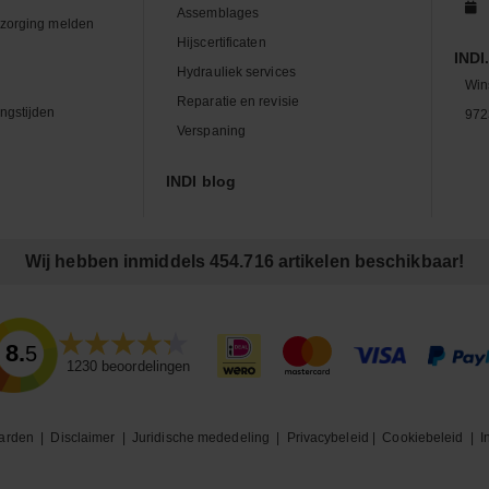
Assemblages
zorging melden
Hijscertificaten
INDI.
Hydrauliek services
Win
Reparatie en revisie
ngstijden
972
Verspaning
INDI blog
Wij hebben inmiddels 454.716 artikelen beschikbaar!
8.5
1230
beoordelingen
arden
|
Disclaimer
|
Juridische mededeling
|
Privacybeleid
|
Cookiebeleid
|
I