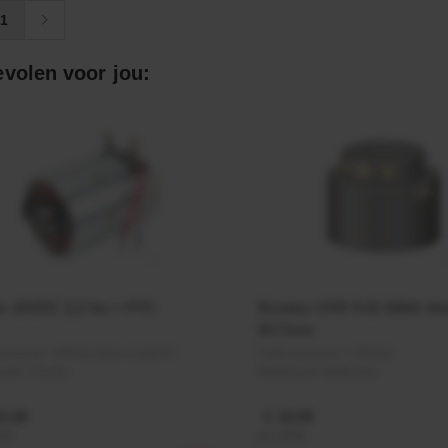
1
volen voor jou:
r 24VDC 2,2 kw + PTC
Rotator CPR 5-01 50kN 4
Ø17mm
elnummer:
MPPDCM24V2200TP
Artikelnummer:
CPR501
naam:
Kramp
Merknaam:
Baltrotors
9,68
€ 19,99
BTW
incl. BTW