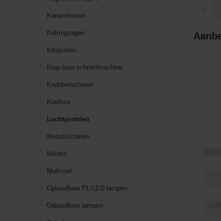
Kantenfrezen
Kettingzagen
Aanbe
Kitspuiten
Klop-boor-schroefmachine
Knabbelscharen
Koelbox
Luchtpistolen
Metaalscharen
Moto
Mixers
Multitool
Artik
Merk
Oplaadbare PL/LED lampen
€ 21
Oplaadbare lampen
incl. 