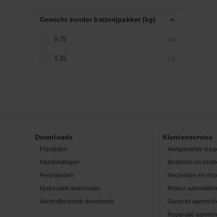
Gewicht zonder batterijpakket (kg)
0.75
(1)
1.15
(1)
Downloads
Klantenservice
Prijslijsten
Veelgestelde vrag
Handleidingen
Bestellen en beta
Perstabellen
Verzenden en ret
Hydrauliek downloads
Retour aanmelde
Aandrijftechniek downloads
Garantie aanmeld
Reparatie aanmel