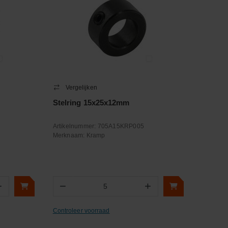
Vergelijken
Stelring 15x25x12mm
Artikelnummer:
705A15KRP005
Merknaam:
Kramp
+
−
+
Aantal
Controleer voorraad