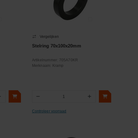
Vergelijken
Stelring 70x100x20mm
Artikelnummer:
705A70KR
Merknaam:
Kramp
+
−
+
Aantal
Controleer voorraad