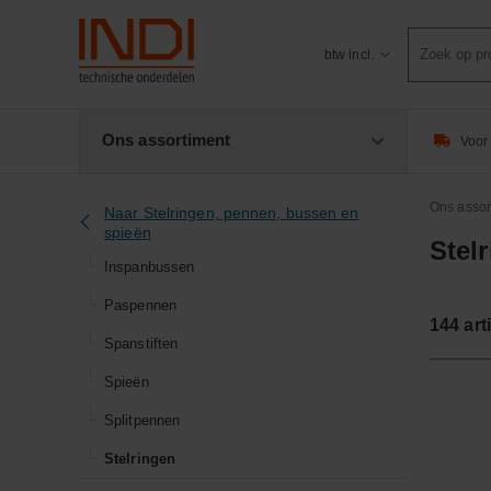
Product
btw incl.
zoeken
Ons assortiment
Voor 
Ons assor
Naar Stelringen, pennen, bussen en
spieën
Stel
Inspanbussen
Paspennen
144
art
Spanstiften
Spieën
Splitpennen
Stelringen