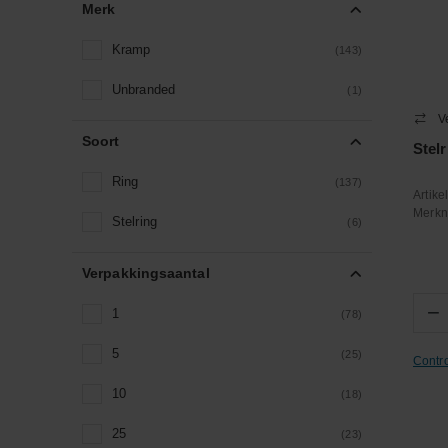
Merk
Kramp
(143)
Unbranded
(1)
V
Soort
Stel
Ring
(137)
Artik
Merk
Stelring
(6)
Verpakkingsaantal
−
1
(78)
5
(25)
Contr
10
(18)
25
(23)