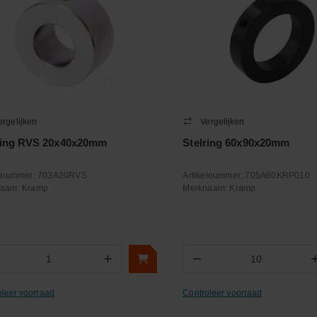
ergelijken
Vergelijken
ring RVS 20x40x20mm
Stelring 60x90x20mm
elnummer:
703A20RVS
Artikelnummer:
705A60KRP010
naam:
Kramp
Merknaam:
Kramp
+
−
Aantal
Aantal
oleer voorraad
Controleer voorraad