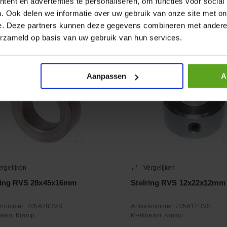
ent en advertenties te personaliseren, om functies voor social
+
−
. Ook delen we informatie over uw gebruik van onze site met on
Aantal
Aantal
e. Deze partners kunnen deze gegevens combineren met andere i
oleer voorraad
Controleer voorraad
erzameld op basis van uw gebruik van hun services.
Aanpassen
A
ergelijken
Vergelijken
ring RVS 28x45x16mm
Stelring RVS 12x22x12mm
elnummer:
705A28RVS
Artikelnummer:
705A12RVS
naam:
Kramp
Merknaam:
Kramp