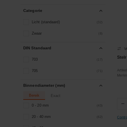
Categorie
Licht (standaard)
(32)
Zwaar
(8)
DIN Standaard
V
Stel
703
(17)
Artik
705
(71)
Merk
Binnendiameter (mm)
Bereik
Exact
−
0 - 20 mm
(43)
20 - 40 mm
(62)
Contr