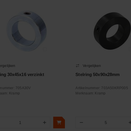
ergelijken
Vergelijken
ring 30x45x16 verzinkt
Stelring 50x90x28mm
elnummer:
705A30V
Artikelnummer:
703A50KRP005
naam:
Kramp
Merknaam:
Kramp
+
−
Aantal
Aantal