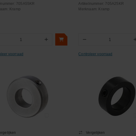
elnummer:
705A55KR
Artikelnummer:
705A25KR
naam:
Kramp
Merknaam:
Kramp
+
−
Aantal
Aantal
oleer voorraad
Controleer voorraad
ergelijken
Vergelijken