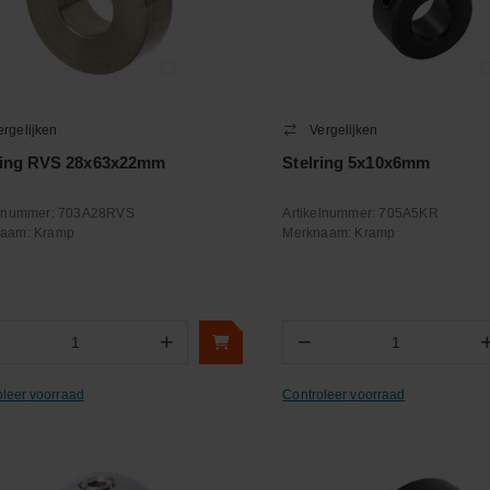
ergelijken
Vergelijken
ring RVS 28x63x22mm
Stelring 5x10x6mm
elnummer:
703A28RVS
Artikelnummer:
705A5KR
naam:
Kramp
Merknaam:
Kramp
+
−
Aantal
Aantal
oleer voorraad
Controleer voorraad