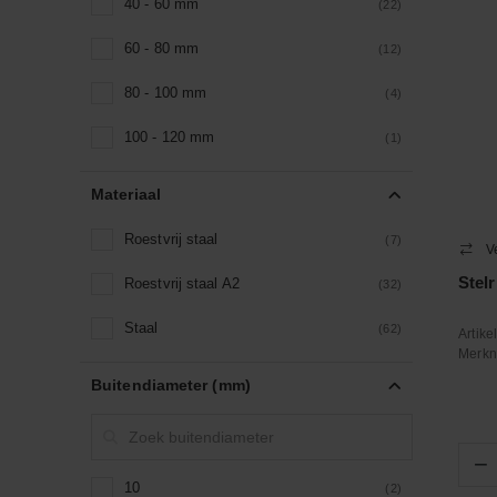
40 - 60 mm
(22)
60 - 80 mm
(12)
80 - 100 mm
(4)
100 - 120 mm
(1)
Materiaal
Roestvrij staal
(7)
V
Stel
Roestvrij staal A2
(32)
Staal
(62)
Artik
Merk
Buitendiameter (mm)
−
10
(2)