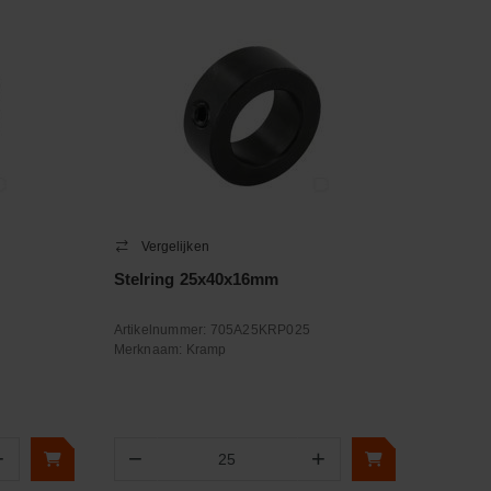
Vergelijken
Stelring 25x40x16mm
Artikelnummer:
705A25KRP025
Merknaam:
Kramp
+
−
+
Aantal