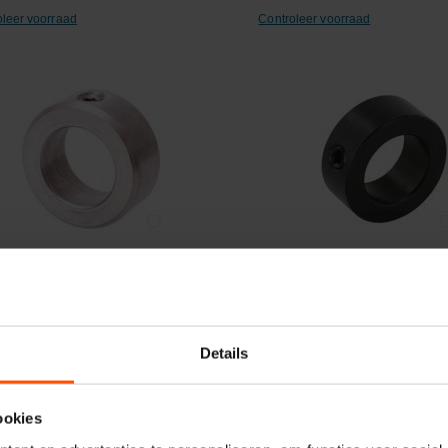
oleer voorraad
Controleer voorraad
ergelijken
Vergelijken
ring RVS 25x40x16mm
Stelring 25x40x16mm
Details
elnummer:
705A25RVS
Artikelnummer:
705A25KRP005
naam:
Kramp
Merknaam:
Kramp
ookies