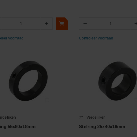
+
−
Aantal
Aantal
oleer voorraad
Controleer voorraad
ergelijken
Vergelijken
ring 55x80x18mm
Stelring 25x40x16mm