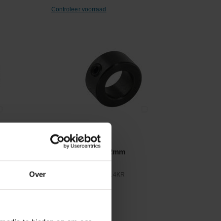
Controleer voorraad
Vergelijken
Stelring 14x25x12mm
Over
Artikelnummer:
705A14KR
Merknaam:
Kramp