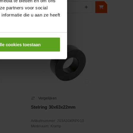
 media te bieden en om ons
+
−
+
ze partners voor social
Aantal
nformatie die u aan ze heeft
Controleer voorraad
lle cookies toestaan
Vergelijken
Stelring 30x63x22mm
Artikelnummer:
703A30KRP010
Merknaam:
Kramp