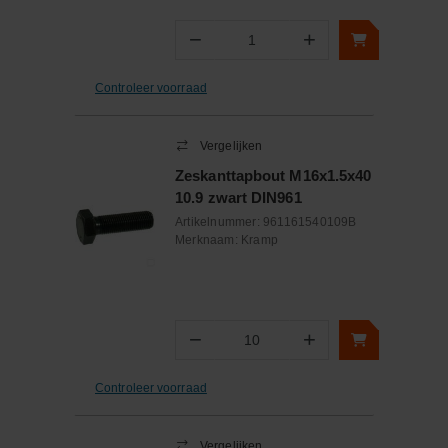
−
+
Aantal
Controleer voorraad
Vergelijken
Zeskanttapbout M16x1.5x40
10.9 zwart DIN961
Artikelnummer:
961161540109B
Merknaam:
Kramp
−
+
Aantal
Controleer voorraad
Vergelijken