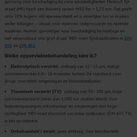
gevoelig voor beschadiging bij vuile omstandigheden. Metrisch fijn
draad (MF) heeft een kleinere spoed: M10 fijn = 1,25 mm. Dat geeft
circa 20% hogere vibratieweerstand en is moeilijker los te draaien
onder trillingen — ideaal voor motoren, compressoren en rijdende
machines. Nadeel: gevoeliger voor beschadiging bij montage en
niet uitwisselbaar met grof draad. INDI voert fijndraadbouten in
DIN
en
.
960
DIN 961
Welke oppervlaktebehandeling kies ik?
zinklaag van 12–15 μm, matige
Elektrolytisch verzinkt:
corrosieweerstand (6–18 maanden buiten). De standaard voor
droge, overdekte omgevingen en binneninstallaties.
zinklaag van 50–100 μm, hoge
Thermisch verzinkt (TV):
corrosieweerstand (meer dan 1.000 uur zoutneveltest). Voor
buitentoepassingen, infrastructuur en omgevingen met hoge
vochtigheid. INDI voert thermisch verzinkte slotbouten (DIN 603 TV)
in het assortiment.
geen zinklaag. Voor beschermde
Onbehandeld / zwart: