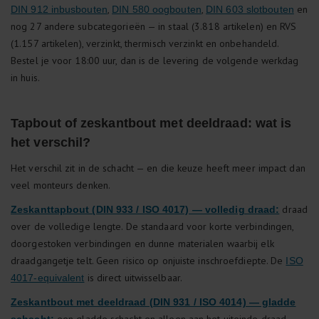
,
,
en
DIN 912 inbusbouten
DIN 580 oogbouten
DIN 603 slotbouten
nog 27 andere subcategorieën — in staal (3.818 artikelen) en RVS
(1.157 artikelen), verzinkt, thermisch verzinkt en onbehandeld.
Bestel je voor 18:00 uur, dan is de levering de volgende werkdag
in huis.
Tapbout of zeskantbout met deeldraad: wat is
het verschil?
Het verschil zit in de schacht — en die keuze heeft meer impact dan
veel monteurs denken.
draad
Zeskanttapbout (DIN 933 / ISO 4017) — volledig draad:
over de volledige lengte. De standaard voor korte verbindingen,
doorgestoken verbindingen en dunne materialen waarbij elk
draadgangetje telt. Geen risico op onjuiste inschroefdiepte. De
ISO
is direct uitwisselbaar.
4017-equivalent
Zeskantbout met deeldraad (DIN 931 / ISO 4014) — gladde