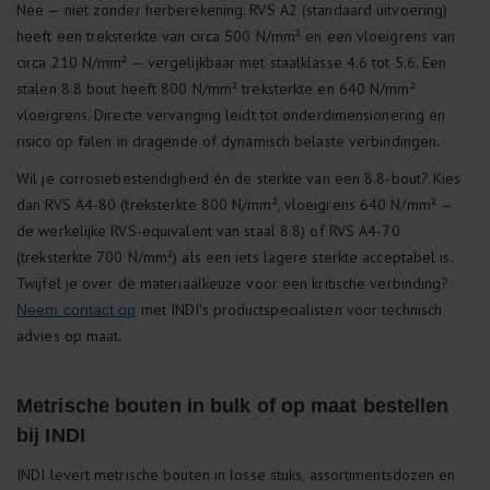
Nee — niet zonder herberekening. RVS A2 (standaard uitvoering)
heeft een treksterkte van circa 500 N/mm² en een vloeigrens van
circa 210 N/mm² — vergelijkbaar met staalklasse 4.6 tot 5.6. Een
stalen 8.8 bout heeft 800 N/mm² treksterkte en 640 N/mm²
vloeigrens. Directe vervanging leidt tot onderdimensionering en
risico op falen in dragende of dynamisch belaste verbindingen.
Wil je corrosiebestendigheid én de sterkte van een 8.8-bout? Kies
dan RVS A4-80 (treksterkte 800 N/mm², vloeigrens 640 N/mm² —
de werkelijke RVS-equivalent van staal 8.8) of RVS A4-70
(treksterkte 700 N/mm²) als een iets lagere sterkte acceptabel is.
Twijfel je over de materiaalkeuze voor een kritische verbinding?
met INDI's productspecialisten voor technisch
Neem contact op
advies op maat.
Metrische bouten in bulk of op maat bestellen
bij INDI
INDI levert metrische bouten in losse stuks, assortimentsdozen en