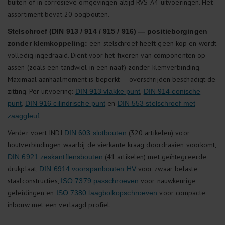
buiten of in corrosieve omgevingen altijd RVS A4-uitvoeringen. Het
assortiment bevat 20 oogbouten.
Stelschroef (DIN 913 / 914 / 915 / 916) — positieborgingen
een stelschroef heeft geen kop en wordt
zonder klemkoppeling:
volledig ingedraaid. Dient voor het fixeren van componenten op
assen (zoals een tandwiel in een naaf) zonder klemverbinding.
Maximaal aanhaalmoment is beperkt — overschrijden beschadigt de
zitting. Per uitvoering:
,
DIN 913 vlakke punt
DIN 914 conische
,
en
punt
DIN 916 cilindrische punt
DIN 553 stelschroef met
.
zaaggleuf
Verder voert INDI
(320 artikelen) voor
DIN 603 slotbouten
houtverbindingen waarbij de vierkante kraag doordraaien voorkomt,
(41 artikelen) met geïntegreerde
DIN 6921 zeskantflensbouten
drukplaat,
voor zwaar belaste
DIN 6914 voorspanbouten HV
staalconstructies,
voor nauwkeurige
ISO 7379 passchroeven
geleidingen en
voor compacte
ISO 7380 laagbolkopschroeven
inbouw met een verlaagd profiel.