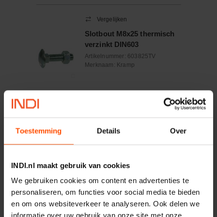
Vergelijken
Slotbout M8x25 thermisch
verzinkt DIN603
Artikelnummer:
603825TV
Merknaam:
Kramp
−
+
Aantal
Toestemming
Details
Over
Controleer voorraad
INDI.nl maakt gebruik van cookies
Vergelijken
Cilindrische inbusbout
We gebruiken cookies om content en advertenties te
M6x35 8.8 verzinkt DIN912
personaliseren, om functies voor social media te bieden
Artikelnummer:
912635
en om ons websiteverkeer te analyseren. Ook delen we
Merknaam:
Kramp
informatie over uw gebruik van onze site met onze