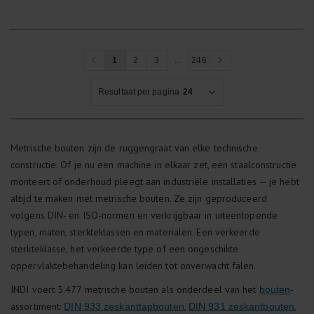
1
2
3
...
246
Resultaat per pagina
24
Metrische bouten zijn de ruggengraat van elke technische
constructie. Of je nu een machine in elkaar zet, een staalconstructie
monteert of onderhoud pleegt aan industriële installaties — je hebt
altijd te maken met metrische bouten. Ze zijn geproduceerd
volgens DIN- en ISO-normen en verkrijgbaar in uiteenlopende
typen, maten, sterkteklassen en materialen. Een verkeerde
sterkteklasse, het verkeerde type of een ongeschikte
oppervlaktebehandeling kan leiden tot onverwacht falen.
INDI voert 5.477 metrische bouten als onderdeel van het
-
bouten
assortiment:
,
,
DIN 933 zeskanttapbouten
DIN 931 zeskantbouten