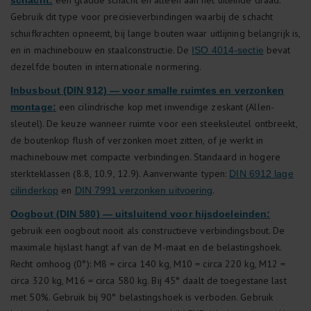
een gladde schacht en alleen aan het uiteinde draad.
schacht:
Gebruik dit type voor precisieverbindingen waarbij de schacht
schuifkrachten opneemt, bij lange bouten waar uitlijning belangrijk is,
en in machinebouw en staalconstructie. De
bevat
ISO 4014-sectie
dezelfde bouten in internationale normering.
Inbusbout (DIN 912) — voor smalle ruimtes en verzonken
een cilindrische kop met inwendige zeskant (Allen-
montage:
sleutel). De keuze wanneer ruimte voor een steeksleutel ontbreekt,
de boutenkop flush of verzonken moet zitten, of je werkt in
machinebouw met compacte verbindingen. Standaard in hogere
sterkteklassen (8.8, 10.9, 12.9). Aanverwante typen:
DIN 6912 lage
en
.
cilinderkop
DIN 7991 verzonken uitvoering
Oogbout (DIN 580) — uitsluitend voor hijsdoeleinden:
gebruik een oogbout nooit als constructieve verbindingsbout. De
maximale hijslast hangt af van de M-maat en de belastingshoek.
Recht omhoog (0°): M8 = circa 140 kg, M10 = circa 220 kg, M12 =
circa 320 kg, M16 = circa 580 kg. Bij 45° daalt de toegestane last
met 50%. Gebruik bij 90° belastingshoek is verboden. Gebruik