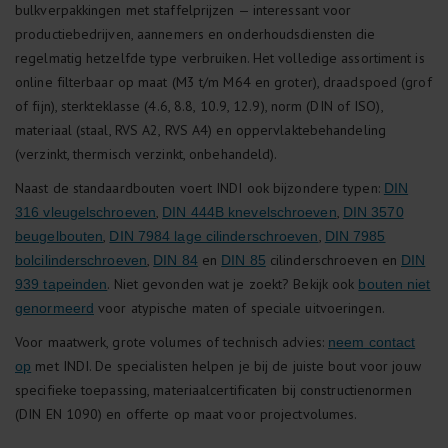
bulkverpakkingen met staffelprijzen — interessant voor
productiebedrijven, aannemers en onderhoudsdiensten die
regelmatig hetzelfde type verbruiken. Het volledige assortiment is
online filterbaar op maat (M3 t/m M64 en groter), draadspoed (grof
of fijn), sterkteklasse (4.6, 8.8, 10.9, 12.9), norm (DIN of ISO),
materiaal (staal, RVS A2, RVS A4) en oppervlaktebehandeling
(verzinkt, thermisch verzinkt, onbehandeld).
Naast de standaardbouten voert INDI ook bijzondere typen:
DIN
,
,
316 vleugelschroeven
DIN 444B knevelschroeven
DIN 3570
,
,
beugelbouten
DIN 7984 lage cilinderschroeven
DIN 7985
,
en
cilinderschroeven en
bolcilinderschroeven
DIN 84
DIN 85
DIN
. Niet gevonden wat je zoekt? Bekijk ook
939 tapeinden
bouten niet
voor atypische maten of speciale uitvoeringen.
genormeerd
Voor maatwerk, grote volumes of technisch advies:
neem contact
met INDI. De specialisten helpen je bij de juiste bout voor jouw
op
specifieke toepassing, materiaalcertificaten bij constructienormen
(DIN EN 1090) en offerte op maat voor projectvolumes.