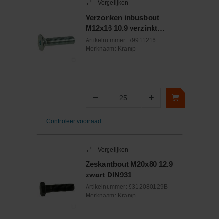
Vergelijken
Verzonken inbusbout
M12x16 10.9 verzinkt
DIN7991
Artikelnummer:
79911216
Merknaam:
Kramp
−
+
Aantal
Controleer voorraad
Vergelijken
Zeskantbout M20x80 12.9
zwart DIN931
Artikelnummer:
9312080129B
Merknaam:
Kramp