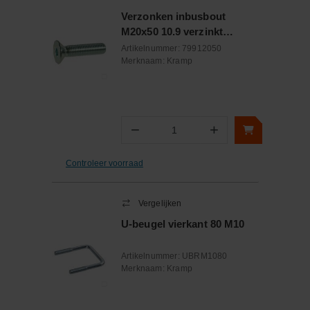
Verzonken inbusbout
M20x50 10.9 verzinkt
DIN7991
Artikelnummer:
79912050
Merknaam:
Kramp
−
+
Aantal
Controleer voorraad
Vergelijken
U-beugel vierkant 80 M10
Artikelnummer:
UBRM1080
Merknaam:
Kramp