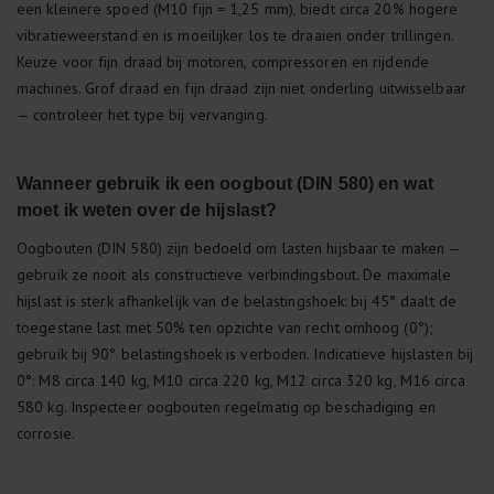
een kleinere spoed (M10 fijn = 1,25 mm), biedt circa 20% hogere
vibratieweerstand en is moeilijker los te draaien onder trillingen.
Keuze voor fijn draad bij motoren, compressoren en rijdende
machines. Grof draad en fijn draad zijn niet onderling uitwisselbaar
— controleer het type bij vervanging.
Wanneer gebruik ik een oogbout (DIN 580) en wat
moet ik weten over de hijslast?
Oogbouten (DIN 580) zijn bedoeld om lasten hijsbaar te maken —
gebruik ze nooit als constructieve verbindingsbout. De maximale
hijslast is sterk afhankelijk van de belastingshoek: bij 45° daalt de
toegestane last met 50% ten opzichte van recht omhoog (0°);
gebruik bij 90° belastingshoek is verboden. Indicatieve hijslasten bij
0°: M8 circa 140 kg, M10 circa 220 kg, M12 circa 320 kg, M16 circa
580 kg. Inspecteer oogbouten regelmatig op beschadiging en
corrosie.