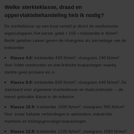
Welke sterkteklasse, draad en
oppervlaktebehandeling heb ik nodig?
De sterkteklasse op een bout vertelt je direct de mechanische
eigenschappen. Het eerste getal × 100 = treksterkte in N/mm².
Beide getallen samen geven de vloeigrens als percentage van de
treksterkte:
treksterkte 400 N/mm², vloeigrens 240 N/mm².
Klasse 4.6:
Voor lichte constructies en niet-kritische toepassingen waarbij
sterkte geen primaire eis is.
treksterkte 800 N/mm², vloeigrens 640 N/mm². De
Klasse 8.8:
standaard voor algemene machinebouw en staalconstructie — de
meest gebruikte klasse in de industrie.
treksterkte 1000 N/mm², vloeigrens 900 N/mm².
Klasse 10.9:
Voor zwaar belaste verbindingen in automotive, industriële
machines en trillingsgevoelige toepassingen.
treksterkte 1200 N/mm², vloeigrens 1080 N/mm².
Klasse 12.9: