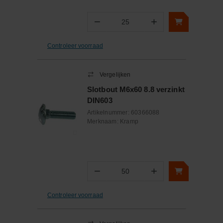
−
+
Aantal
Controleer voorraad
Vergelijken
Slotbout M6x60 8.8 verzinkt
DIN603
Artikelnummer:
60366088
Merknaam:
Kramp
−
+
Aantal
Controleer voorraad