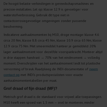
De hoogst belaste verbindingen in gereedschapsmachines en
precisie-installaties. Let op: klasse 12.9 is gevoeliger voor
waterstofverbrossing. Gebruik dit type niet in
contactcorrosiegevoelige omgevingen zonder passende
bescherming.
Indicatieve aanhaalmomenten bij M10, droge montage: klasse 4.6
circa 20 Nm, klasse 8.8 circa 45 Nm, klasse 10.9 circa 65 Nm, klasse
12.9 circa 75 Nm. Met smeermiddel hanteer je gemiddeld 20%
lager aanhaalmoment voor dezelfde voorspankracht. Monteer altijd
in drie stappen: handvast → 70% van het eindmoment → volledig
moment. Overschrijden van het aanhaalmoment leidt tot plastische
vervorming of breuk. Raadpleeg de INDI-documentatie of
neem
met INDI's productspecialisten voor exacte
contact op
aanhaalmomententabellen per maat.
Grof draad of fijn draad (MF)?
Metrisch grof draad is de standaard voor vrijwel alle toepassingen.
M10 heeft een spoed van 1,5 mm — snel te monteren, minder