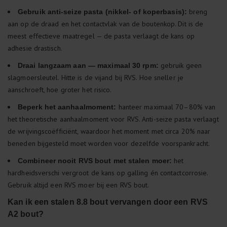
breng
Gebruik anti-seize pasta (nikkel- of koperbasis):
aan op de draad en het contactvlak van de boutenkop. Dit is de
meest effectieve maatregel — de pasta verlaagt de kans op
adhesie drastisch.
gebruik geen
Draai langzaam aan — maximaal 30 rpm:
slagmoersleutel. Hitte is de vijand bij RVS. Hoe sneller je
aanschroeft, hoe groter het risico.
hanteer maximaal 70–80% van
Beperk het aanhaalmoment:
het theoretische aanhaalmoment voor RVS. Anti-seize pasta verlaagt
de wrijvingscoëfficiënt, waardoor het moment met circa 20% naar
beneden bijgesteld moet worden voor dezelfde voorspankracht.
het
Combineer nooit RVS bout met stalen moer:
hardheidsverschi vergroot de kans op galling én contactcorrosie.
Gebruik altijd een RVS moer bij een RVS bout.
Kan ik een stalen 8.8 bout vervangen door een RVS
A2 bout?