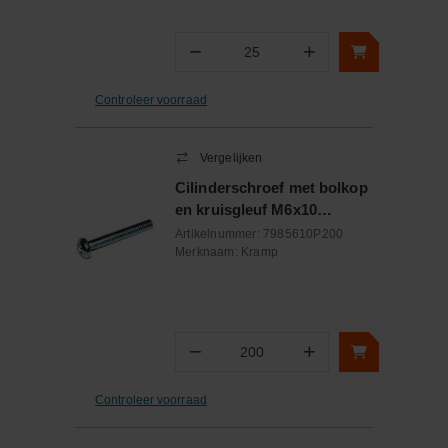
−
+
Aantal
Controleer voorraad
Vergelijken
Cilinderschroef met bolkop
en kruisgleuf M6x10
verzinkt DIN7985
Artikelnummer:
7985610P200
Merknaam:
Kramp
−
+
Aantal
Controleer voorraad