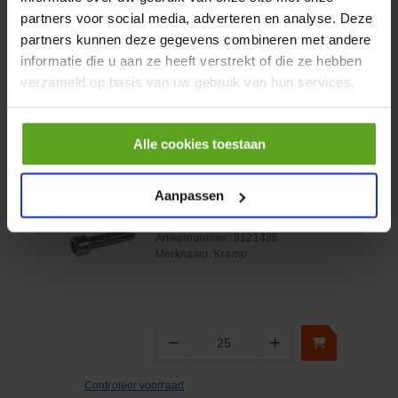
partners voor social media, adverteren en analyse. Deze
partners kunnen deze gegevens combineren met andere
informatie die u aan ze heeft verstrekt of die ze hebben
−
+
verzameld op basis van uw gebruik van hun services.
Aantal
Controleer voorraad
Alle cookies toestaan
Vergelijken
Aanpassen
Cilindrische inbusbout
M14x35 8.8 verzinkt DIN912
Artikelnummer:
9121435
Merknaam:
Kramp
−
+
Aantal
Controleer voorraad