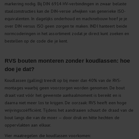
markering nodig. Bij DIN 6914 HV-verbindingen in zwaar belaste
staalconstructies kan de DIN-versie afwijken van generieke ISO-
equivalenten. In dagelijks onderhoud en machinebouw hoef je je
over DIN versus ISO geen zorgen te maken. INDI hanteert beide
normcoderingen in het assortiment zodat je direct kunt zoeken en
bestellen op de code die je kent.
RVS bouten monteren zonder koudlassen: hoe
doe je dat?
Koudlassen (galling) treedt op bij meer dan 40% van de RVS-
montages waarbij geen voorzorgen worden genomen. De bout
draait vast vóór het gewenste aanhaalmoment is bereikt en is
daarna niet meer los te krijgen. De oorzaak: RVS heeft een hoge
wrijvingscoëfficiënt. Tijdens het aandraaien schuurt de draad van de
bout langs die van de moer — door druk en hitte hechten de
oppervlakten aan elkaar.
Vier maatregelen die koudlassen voorkomen: