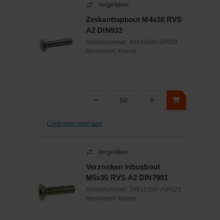
Vergelijken
Zeskanttapbout M4x16 RVS
A2 DIN933
Artikelnummer:
933416RVSP050
Merknaam:
Kramp
−
+
Aantal
Controleer voorraad
Vergelijken
Verzonken inbusbout
M5x35 RVS A2 DIN7991
Artikelnummer:
7991535RVSP025
Merknaam:
Kramp