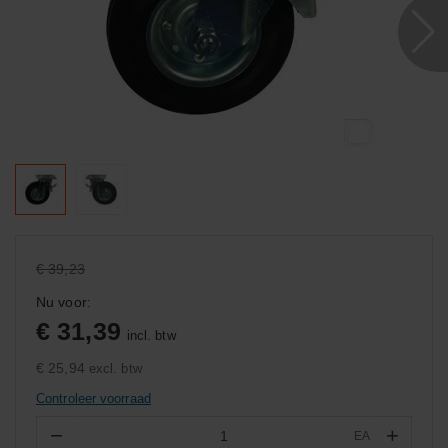
€ 39,23
Nu voor:
€ 31,39
incl. btw
€ 25,94
excl. btw
Controleer voorraad
−
+
EA
Aantal