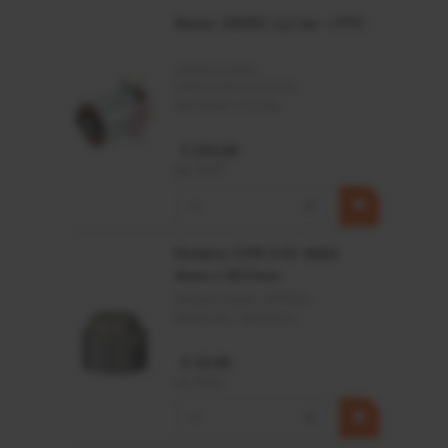
Motor 24VDC 2,2 kw + PTC
Artikelnummer:
MPPDCM24V2200TP
Merknaam:
Kramp
€ 219,68
incl. BTW
−
+
Rotator CPR 5-01 50kN
4mm x Ø17mm
Artikelnummer:
CPR501
Merknaam:
Baltrotors
€ 19,99
incl. BTW
−
+