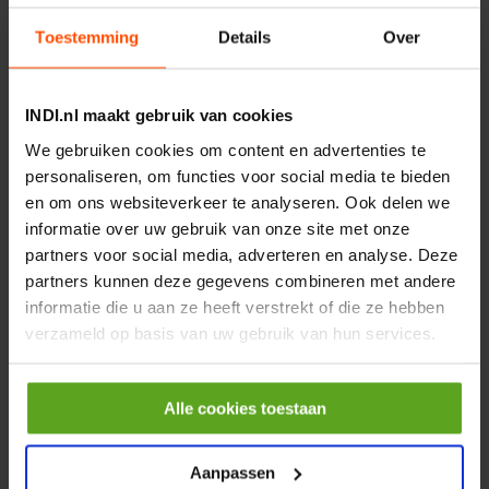
€ 219,68
Toestemming
Details
Over
incl. BTW
−
+
INDI.nl maakt gebruik van cookies
Rotator CPR 5-01 50kN
We gebruiken cookies om content en advertenties te
4mm x Ø17mm
personaliseren, om functies voor social media te bieden
Artikelnummer:
CPR501
en om ons websiteverkeer te analyseren. Ook delen we
Merknaam:
Baltrotors
informatie over uw gebruik van onze site met onze
partners voor social media, adverteren en analyse. Deze
€ 19,99
partners kunnen deze gegevens combineren met andere
incl. BTW
informatie die u aan ze heeft verstrekt of die ze hebben
−
+
verzameld op basis van uw gebruik van hun services.
HP 12 MOTOR B14 380VAC
0,25KW
Alle cookies toestaan
Artikelnummer:
OK9HPA1240
Merknaam:
Emmegi
Aanpassen