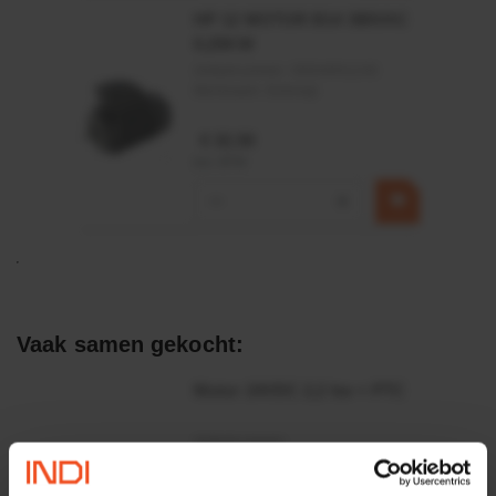
HP 12 MOTOR B14 380VAC
0,25KW
Artikelnummer:
OK9HPA1240
Merknaam:
Emmegi
€ 32,50
incl. BTW
−
+
Vaak samen gekocht:
Motor 24VDC 2,2 kw + PTC
Artikelnummer:
MPPDCM24V2200TP
Merknaam:
Kramp