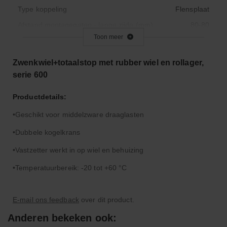
Type koppeling
Flensplaat
Afstand montagegaten - lange zijde (mm)
80-80
Toon meer
Afstand montagegaten (mm)
60-60
Plaatlengte (mm)
115
Zwenkwiel+totaalstop met rubber wiel en rollager,
Plaatbreedte (mm)
85
serie 600
Offset (mm)
45
Productdetails:
Totale hoogte (mm)
179.0
Geschikt voor middelzware draaglasten
Wieldiameter (mm)
150
Dubbele kogelkrans
Wielmateriaal
Rubber
Vastzetter werkt in op wiel en behuizing
Type wielen
Zwenkwiel
Breedte krans (mm)
37,5
Temperatuurbereik: -20 tot +60 °C
E-mail ons feedback
over dit product.
Anderen bekeken ook: