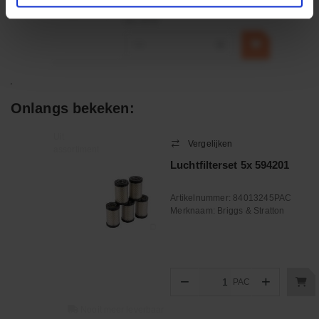
€ 32,50
incl. BTW
−
+
Onlangs bekeken:
Uit
Vergelijken
assortiment
Luchtfilterset 5x 594201
Artikelnummer:
84013245PAC
Merknaam:
Briggs & Stratton
−
+
PAC
Aantal
Nooit meer leverbaar