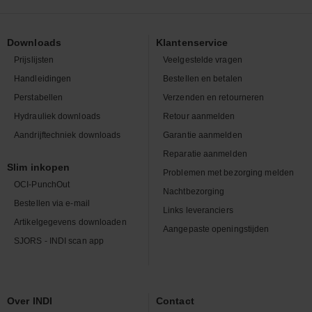
Downloads
Klantenservice
Prijslijsten
Veelgestelde vragen
Handleidingen
Bestellen en betalen
Perstabellen
Verzenden en retourneren
Hydrauliek downloads
Retour aanmelden
Aandrijftechniek downloads
Garantie aanmelden
Reparatie aanmelden
Slim inkopen
Problemen met bezorging melden
OCI-PunchOut
Nachtbezorging
Bestellen via e-mail
Links leveranciers
Artikelgegevens downloaden
Aangepaste openingstijden
SJORS - INDI scan app
Over INDI
Contact