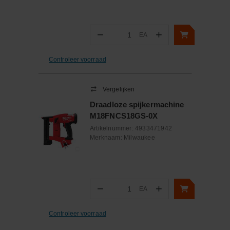
−
+
EA
Aantal
Controleer voorraad
Vergelijken
Draadloze spijkermachine
M18FNCS18GS-0X
Artikelnummer:
4933471942
Merknaam:
Milwaukee
−
+
EA
Aantal
Controleer voorraad