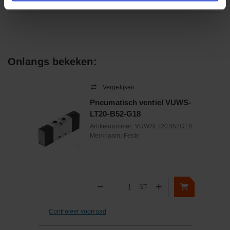
Onlangs bekeken:
Vergelijken
Pneumatisch ventiel VUWS-
LT20-B52-G18
Artikelnummer:
VUWSLT20B52G18
Merknaam:
Festo
−
+
ST
Aantal
Controleer voorraad