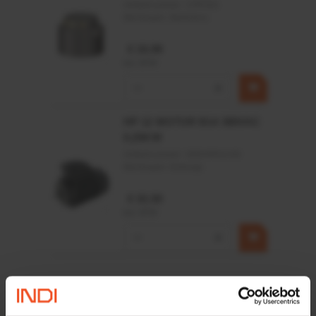
Witness mark
Artikelnummer:
CPR501
Merknaam:
Baltrotors
X = zaagt sneller
€ 19,99
incl. BTW
Toepassingsgebied:
−
+
Professioneel gebruik
Benzine zagen van 35 tot 60cc
HP 12 MOTOR B14 380VAC
0,25KW
28 tot 50 cm zaagblad
Artikelnummer:
OK9HPA1240
Merknaam:
Emmegi
€ 32,50
incl. BTW
−
+