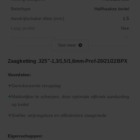
Beiteltype
Halfhaakse beitel
Aandrijfschakel dikte (mm)
1.5
Laag profiel
Nee
Aantal aandrijfschakels
56
Toon meer
Steek (Inch)
0.325
Serie
Controlcut
Zaagketting .325"-1,3/1,5/1,6mm-Prof-20/21/22BPX
Origineel nummer
21BPX056E
Voordelen:
Verpakkingswijze
Kast
Gereduceerde terugslag
Makkelijker te scherpen, door optimale vijlhoek aanduiding
op beitel
Sneller, wrijvingsloze en efficiëntere zaagsnede
Eigenschappen: