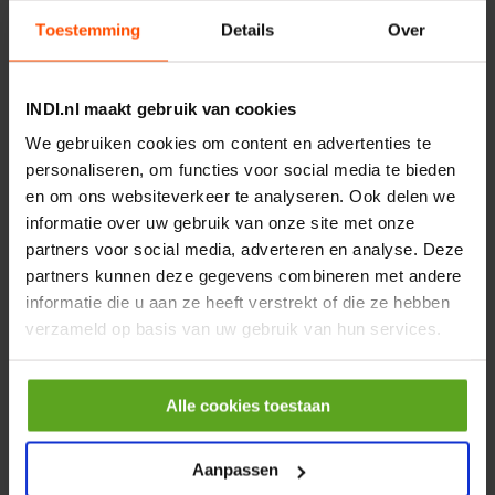
Toestemming
Details
Over
Anders
Accessoires
INDI.nl maakt gebruik van cookies
We gebruiken cookies om content en advertenties te
Vergelijken
personaliseren, om functies voor social media te bieden
Zaagketting steek 0.325"
en om ons websiteverkeer te analyseren. Ook delen we
1.5mm 56 E
informatie over uw gebruik van onze site met onze
Artikelnummer:
32515SB56KR
partners voor social media, adverteren en analyse. Deze
Merknaam:
Kramp
partners kunnen deze gegevens combineren met andere
informatie die u aan ze heeft verstrekt of die ze hebben
verzameld op basis van uw gebruik van hun services.
−
+
BOX
Aantal
Alle cookies toestaan
Controleer voorraad
Aanpassen