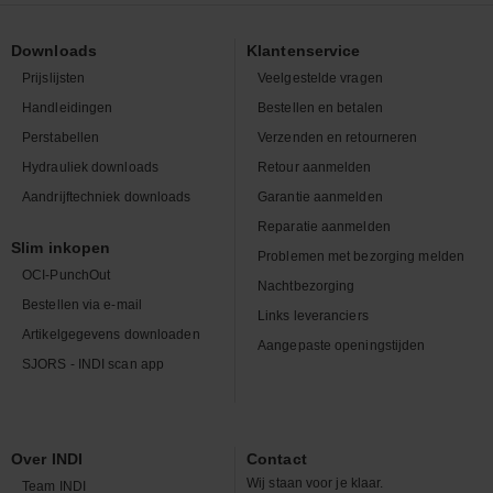
Downloads
Klantenservice
Prijslijsten
Veelgestelde vragen
Handleidingen
Bestellen en betalen
Perstabellen
Verzenden en retourneren
Hydrauliek downloads
Retour aanmelden
Aandrijftechniek downloads
Garantie aanmelden
Reparatie aanmelden
Slim inkopen
Problemen met bezorging melden
OCI-PunchOut
Nachtbezorging
Bestellen via e-mail
Links leveranciers
Artikelgegevens downloaden
Aangepaste openingstijden
SJORS - INDI scan app
Over INDI
Contact
Wij staan voor je klaar.
Team INDI