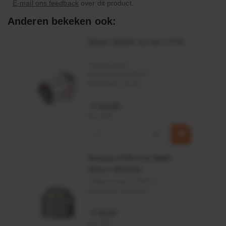
E-mail ons feedback
over dit product.
ons op.
Anderen bekeken ook:
Motor 24VDC 2,2 kw + PTC
Eigenschappen:
Hoog uitgaand koppel
Artikelnummer:
MPPDCM24V2200TP
Merknaam:
Kramp
Bijzonderheden:
€ 219,68
Aluminium behuizing
incl. BTW
−
+
Toepassingsgebied:
Rotator CPR 5-01 50kN
Orbitmotoren met SAE-flens en 25mm as
4mm x Ø17mm
Artikelnummer:
CPR501
Merknaam:
Baltrotors
€ 19,99
incl. BTW