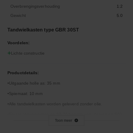
Overbrengingsverhouding
1:2
Gewicht
5.0
Tandwielkasten type GBR 30ST
Voordelen:
Lichte constructie
Productdetails:
Uitgaande holle as: 35 mm
Spiemaat: 10 mm
Alle tandwielkasten worden geleverd zonder olie.
Eerste olieverversing na 50-70 bedrijfsuren, daarna na 500 -
Toon meer
700 bedrijfsuren of ten minste eenmaal per jaar.
Neem voor het vermogen bij een ander toerental contact met