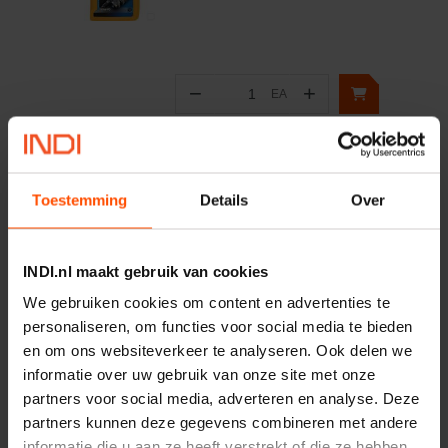
−
+
EA
Aantal
Controleer voorraad
Toestemming
Details
Over
Vergelijken
Transmissie-olie 80W-90
GL5LS can 20L
INDI.nl maakt gebruik van cookies
Artikelnummer:
20321020WEKR
Merknaam:
Kramp
We gebruiken cookies om content en advertenties te
personaliseren, om functies voor social media te bieden
en om ons websiteverkeer te analyseren. Ook delen we
informatie over uw gebruik van onze site met onze
−
+
CAN
partners voor social media, adverteren en analyse. Deze
Aantal
partners kunnen deze gegevens combineren met andere
Controleer voorraad
informatie die u aan ze heeft verstrekt of die ze hebben