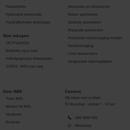
Perstabellen
Verzenden en retourneren
Hydrauliek downloads
Retour aanmelden
Aandrijftechniek downloads
Garantie aanmelden
Reparatie aanmelden
Slim inkopen
Problemen met bezorging melden
OCI-PunchOut
Nachtbezorging
Bestellen via e-mail
Links leveranciers
Artikelgegevens downloaden
Aangepaste openingstijden
SJORS - INDI scan app
Over INDI
Contact
Wij staan voor je klaar.
Team INDI
Maandag - vrijdag 7 - 18 uur
Werken bij INDI
Vacatures
088 0666 000
Reviews
WhatsApp