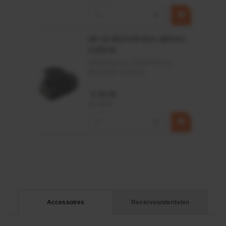
−
+
HP 12 MOTOR B14 380VAC
0,25KW
Artikelnummer:
OK9HPA1240
Merknaam:
Emmegi
€ 32,50
incl. BTW
−
+
Accessoires
Reserveonderdelen