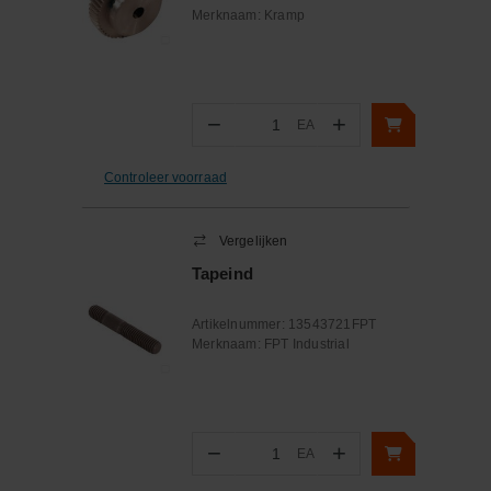
Merknaam:
Kramp
−
+
EA
Aantal
Controleer voorraad
Vergelijken
Tapeind
Artikelnummer:
13543721FPT
Merknaam:
FPT Industrial
−
+
EA
Aantal