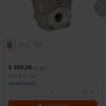
€ 439,06
incl. btw
€ 362,86
excl. btw
Controleer voorraad
−
+
EA
Aantal
In winkelwagen