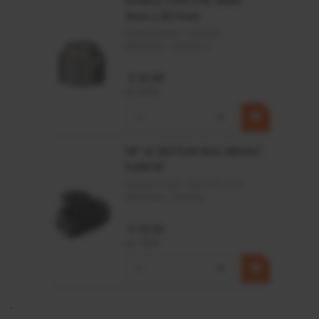
Rotator CPR 5-01 50kN
4mm x Ø17mm
Artikelnummer:
CPR501
Merknaam:
Baltrotors
€ 19,99
incl. BTW
−
+
HP 12 MOTOR B14 380VAC
0,25KW
Artikelnummer:
OK9HPA1240
Merknaam:
Emmegi
€ 32,50
incl. BTW
−
+