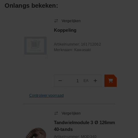
Onlangs bekeken:
Vergelijken
Koppeling
Artikelnummer:
161712062
Merknaam:
Kawasaki
−
+
EA
Aantal
Controleer voorraad
Vergelijken
Tandwielmodule 3 Ø 126mm
40-tands
Artikelnummer:
MOD340