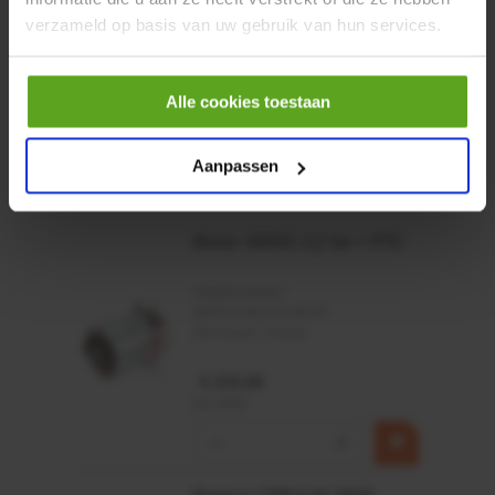
verzameld op basis van uw gebruik van hun services.
Alle cookies toestaan
Aanpassen
Vaak samen gekocht:
Motor 24VDC 2,2 kw + PTC
Artikelnummer:
MPPDCM24V2200TP
Merknaam:
Kramp
€ 219,68
incl. BTW
−
+