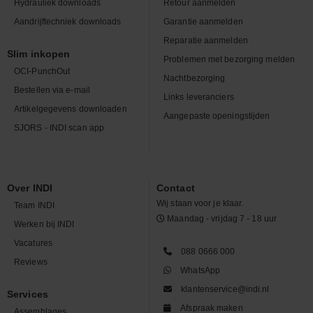
Hydrauliek downloads
Retour aanmelden
Aandrijftechniek downloads
Garantie aanmelden
Reparatie aanmelden
Slim inkopen
Problemen met bezorging melden
OCI-PunchOut
Nachtbezorging
Bestellen via e-mail
Links leveranciers
Artikelgegevens downloaden
Aangepaste openingstijden
SJORS - INDI scan app
Over INDI
Contact
Wij staan voor je klaar.
Team INDI
Maandag - vrijdag 7 - 18 uur
Werken bij INDI
Vacatures
088 0666 000
Reviews
WhatsApp
klantenservice@indi.nl
Services
Afspraak maken
Assemblages