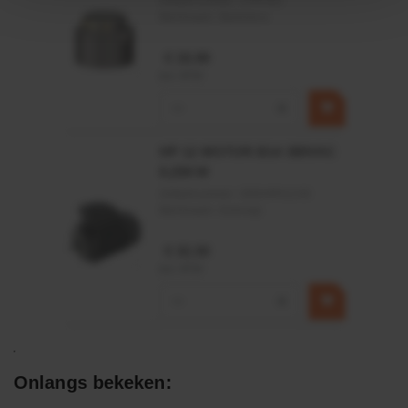
Artikelnummer:
CPR501
Merknaam:
Baltrotors
€ 19,99
incl. BTW
−
+
HP 12 MOTOR B14 380VAC
0,25KW
Artikelnummer:
OK9HPA1240
Merknaam:
Emmegi
€ 32,50
incl. BTW
−
+
Onlangs bekeken: