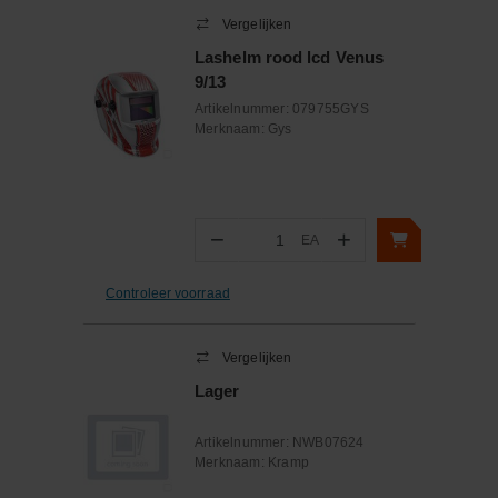
Vergelijken
Lashelm rood lcd Venus
9/13
Artikelnummer:
079755GYS
Merknaam:
Gys
−
+
EA
Aantal
Controleer voorraad
Vergelijken
Lager
Artikelnummer:
NWB07624
Merknaam:
Kramp