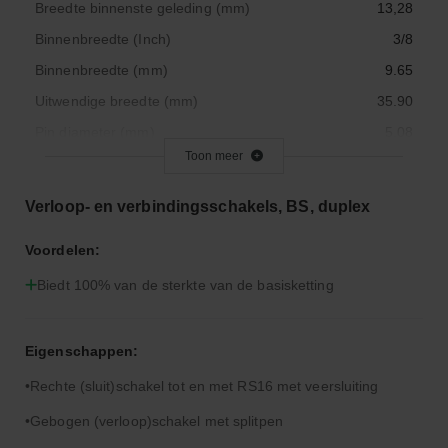
Breedte binnenste geleding (mm)
13,28
Binnenbreedte (Inch)
3/8
Binnenbreedte (mm)
9.65
Uitwendige breedte (mm)
35.90
Pin diameter (mm)
5.08
Toon meer
Bout lengte (mm)
39,4
Steek (Inch)
5/8
Verloop- en verbindingsschakels, BS, duplex
Steek (mm)
15.875
Voordelen:
Productcategorie
Verloopschakel
Biedt 100% van de sterkte van de basisketting
Productcategorie
Verloopschakel
Roldiameter (mm)
10,16
Secties afstand (mm)
16,59
Eigenschappen:
Maatcode
10 B-2
Rechte (sluit)schakel tot en met RS16 met veersluiting
Maatcode ASA
n/a
Gebogen (verloop)schakel met splitpen
Maat L1 (mm)
17.85