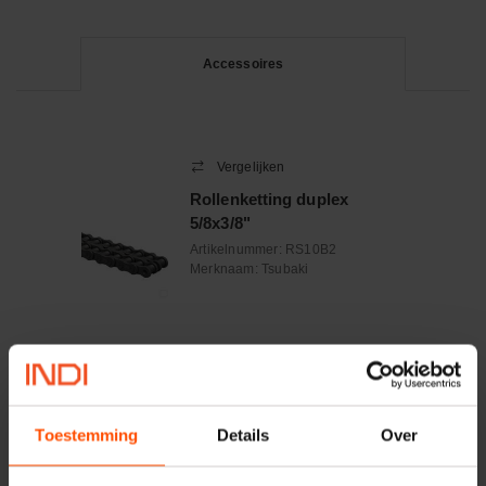
Accessoires
Vergelijken
Rollenketting duplex
5/8x3/8"
Artikelnummer:
RS10B2
Merknaam:
Tsubaki
−
+
MTR
Aantal
Controleer voorraad
Toestemming
Details
Over