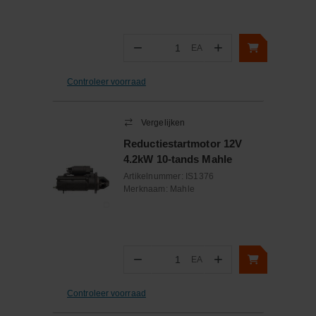
−
+
EA
Aantal
Controleer voorraad
Vergelijken
Reductiestartmotor 12V
4.2kW 10-tands Mahle
Artikelnummer:
IS1376
Merknaam:
Mahle
−
+
EA
Aantal
Controleer voorraad