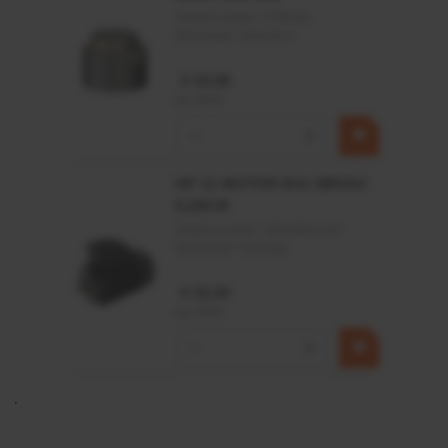
Artikelnummer:
CPR501
Merknaam:
Baltrotors
€ 19,99
incl. BTW
−
+
HP 12 MOTOR B14 380VAC
0,25KW
Artikelnummer:
OK9HPA1240
Merknaam:
Emmegi
€ 32,50
incl. BTW
−
+