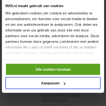
INDI.nl maakt gebruik van cookies
We gebruiken cookies om content en advertenties te
personaliseren, om functies voor social media te bieden
en om ons websiteverkeer te analyseren. Ook delen we
informatie over uw gebruik van onze site met onze
Vaak samen gekocht:
partners voor social media, adverteren en analyse. Deze
Motor 24VDC 2,2 kw + PTC
partners kunnen deze gegevens combineren met andere
informatie die u aan ze heeft verstrekt of die ze hebben
Artikelnummer:
verzameld op basis van uw gebruik van hun services.
MPPDCM24V2200TP
Merknaam:
Kramp
Alle cookies toestaan
€ 219,68
incl. BTW
−
+
Aanpassen
Rotator CPR 5-01 50kN
4mm x Ø17mm