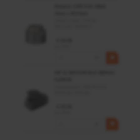
Rotator CPR 5-01 50kN
4mm x Ø17mm
Artikelnummer:
CPR501
Merknaam:
Baltrotors
€ 19,99
incl. BTW
−
+
HP 12 MOTOR B14 380VAC
0,25KW
Artikelnummer:
OK9HPA1240
Merknaam:
Emmegi
€ 32,50
incl. BTW
−
+