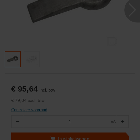
€ 95,64
incl. btw
€ 79,04
excl. btw
Controleer voorraad
−
+
EA
Aantal
In winkelwagen