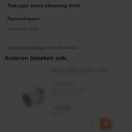
Trekogen zware uitvoering recht
Eigenschappen:
Versterkt, recht
E-mail ons feedback
over dit product.
Anderen bekeken ook:
Motor 24VDC 2,2 kw + PTC
Artikelnummer:
MPPDCM24V2200TP
Merknaam:
Kramp
€ 219,68
incl. BTW
−
+