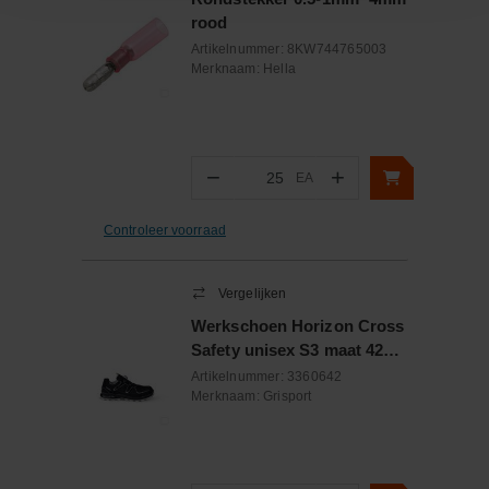
rood
Artikelnummer:
8KW744765003
Merknaam:
Hella
−
+
EA
Aantal
Controleer voorraad
Vergelijken
Werkschoen Horizon Cross
Safety unisex S3 maat 42
zwart / zilver
Artikelnummer:
3360642
Merknaam:
Grisport