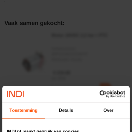
Vaak samen gekocht:
Motor 24VDC 2,2 kw + PTC
Artikelnummer:
MPPDCM24V2200TP
Merknaam:
Kramp
€ 219,68
incl. BTW
−
+
Rotator CPR 5-01 50kN
4mm x Ø17mm
Toestemming
Details
Over
Artikelnummer:
CPR501
Merknaam:
Baltrotors
INDI.nl maakt gebruik van cookies