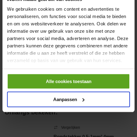
€ 19,99
We gebruiken cookies om content en advertenties te
incl. BTW
personaliseren, om functies voor social media te bieden
−
+
en om ons websiteverkeer te analyseren. Ook delen we
informatie over uw gebruik van onze site met onze
HP 12 MOTOR B14 380VAC
partners voor social media, adverteren en analyse. Deze
0,25KW
partners kunnen deze gegevens combineren met andere
Artikelnummer:
OK9HPA1240
informatie die u aan ze heeft verstrekt of die ze hebben
Merknaam:
Emmegi
verzameld op basis van uw gebruik van hun services.
€ 32,50
incl. BTW
Alle cookies toestaan
−
+
Aanpassen
Onlangs bekeken:
Vergelijken
Rondstekker 0.5-1mm² 4mm