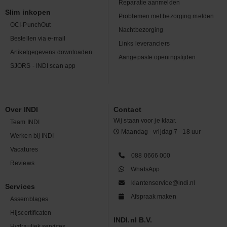
Reparatie aanmelden
Slim inkopen
Problemen met bezorging melden
OCI-PunchOut
Nachtbezorging
Bestellen via e-mail
Links leveranciers
Artikelgegevens downloaden
Aangepaste openingstijden
SJORS - INDI scan app
Over INDI
Contact
Wij staan voor je klaar.
Team INDI
Maandag - vrijdag 7 - 18 uur
Werken bij INDI
Vacatures
088 0666 000
Reviews
WhatsApp
klantenservice@indi.nl
Services
Afspraak maken
Assemblages
Hijscertificaten
INDI.nl B.V.
Hydrauliek services