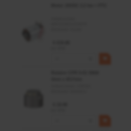
Motor 24VDC 2,2 kw + PTC
Artikelnummer:
MPPDCM24V2200TP
Merknaam:
Kramp
€ 219,68
incl. BTW
−
+
Rotator CPR 5-01 50kN
4mm x Ø17mm
Artikelnummer:
CPR501
Merknaam:
Baltrotors
€ 19,99
incl. BTW
−
+