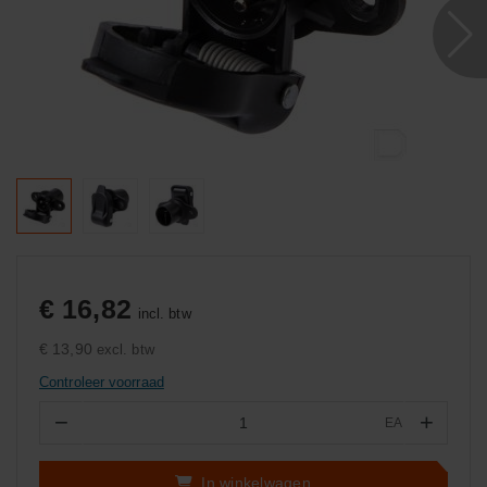
€ 16,82
incl. btw
€ 13,90
excl. btw
Controleer voorraad
−
+
EA
Aantal
In winkelwagen