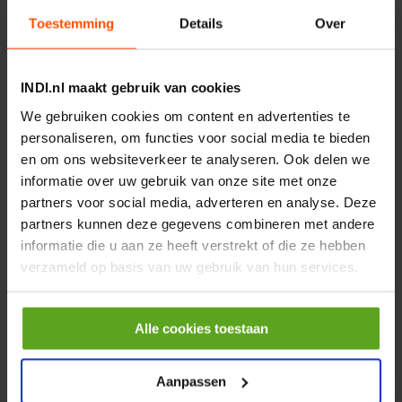
−
+
Toestemming
Details
Over
EA
Aantal
Controleer voorraad
INDI.nl maakt gebruik van cookies
We gebruiken cookies om content en advertenties te
personaliseren, om functies voor social media te bieden
en om ons websiteverkeer te analyseren. Ook delen we
informatie over uw gebruik van onze site met onze
partners voor social media, adverteren en analyse. Deze
partners kunnen deze gegevens combineren met andere
Vaak samen gekocht:
informatie die u aan ze heeft verstrekt of die ze hebben
verzameld op basis van uw gebruik van hun services.
Motor 24VDC 2,2 kw + PTC
Artikelnummer:
Alle cookies toestaan
MPPDCM24V2200TP
Merknaam:
Kramp
Aanpassen
€ 219,68