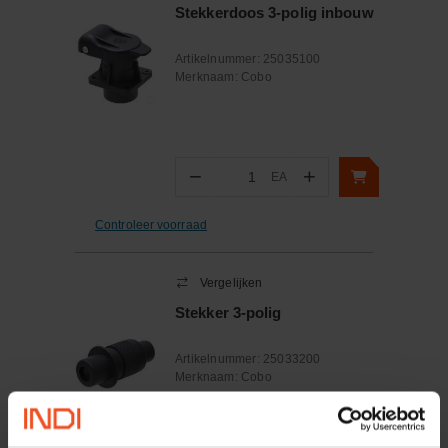
Stekkerdoos 3-polig inbouw
Artikelnummer:
25035100
Merknaam:
Cobo
−
+
EA
Aantal
Controleer voorraad
Vergelijken
Stekker 3-polig
Artikelnummer:
25033200
Merknaam:
Cobo