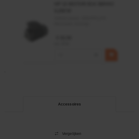
HP 12 MOTOR B14 380VAC
0,25KW
Artikelnummer:
OK9HPA1240
Merknaam:
Emmegi
€ 32,50
incl. BTW
−
+
Accessoires
Vergelijken