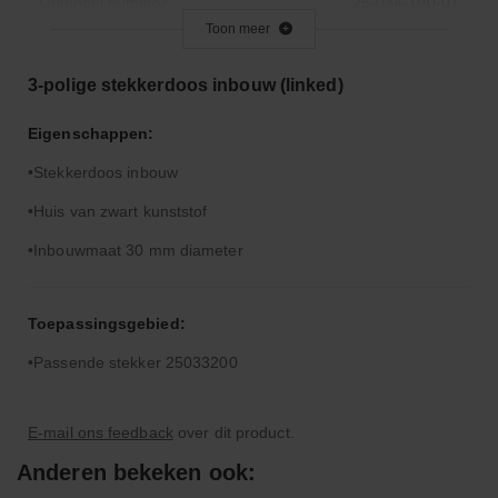
Origineel nummer
25-034-100-01
Toon meer
Aantal Polen
3
SAP code
1028159
3-polige stekkerdoos inbouw (linked)
Reeks
A
Eigenschappen:
Type
Platte stekker
Stekkerdoos inbouw
Huis van zwart kunststof
Inbouwmaat 30 mm diameter
Toepassingsgebied:
Passende stekker 25033200
E-mail ons feedback
over dit product.
Anderen bekeken ook: