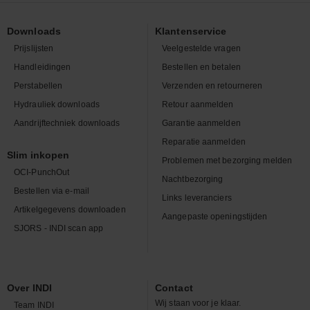
Downloads
Klantenservice
Prijslijsten
Veelgestelde vragen
Handleidingen
Bestellen en betalen
Perstabellen
Verzenden en retourneren
Hydrauliek downloads
Retour aanmelden
Aandrijftechniek downloads
Garantie aanmelden
Reparatie aanmelden
Slim inkopen
Problemen met bezorging melden
OCI-PunchOut
Nachtbezorging
Bestellen via e-mail
Links leveranciers
Artikelgegevens downloaden
Aangepaste openingstijden
SJORS - INDI scan app
Over INDI
Contact
Wij staan voor je klaar.
Team INDI