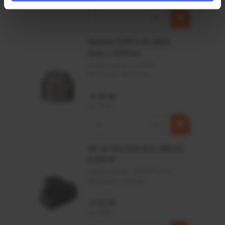
incl. BTW
−
+
Rotator CPR 5-01 50kN
4mm x Ø17mm
Artikelnummer:
CPR501
Merknaam:
Baltrotors
€ 19,99
incl. BTW
−
+
HP 12 MOTOR B14 380VAC
0,25KW
Artikelnummer:
OK9HPA1240
Merknaam:
Emmegi
€ 32,50
incl. BTW