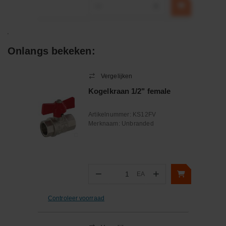
−
+
Onlangs bekeken:
Vergelijken
Kogelkraan 1/2" female
Artikelnummer:
KS12FV
Merknaam:
Unbranded
−
+
EA
Aantal
Controleer voorraad