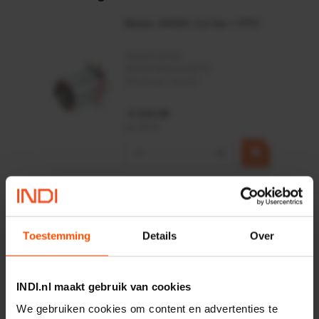
Motor 24VDC 2,2 kw + PTC
Artikelnummer:
MPPDCM24V2200TP
Merknaam:
Kramp
€ 219,68
incl. BTW
−
+
Rotator CPR 5-01 50kN
4mm x Ø17mm
Artikelnummer:
CPR501
Merknaam:
Baltrotors
Toestemming
Details
Over
€ 19,99
incl. BTW
INDI.nl maakt gebruik van cookies
−
+
We gebruiken cookies om content en advertenties te