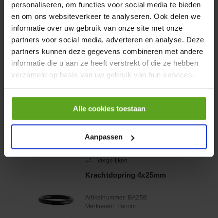
personaliseren, om functies voor social media te bieden
HP 12 MOTOR B14 380VAC
en om ons websiteverkeer te analyseren. Ook delen we
0,25KW
informatie over uw gebruik van onze site met onze
Artikelnummer:
OK9HPA1240
partners voor social media, adverteren en analyse. Deze
Merknaam:
Emmegi
partners kunnen deze gegevens combineren met andere
informatie die u aan ze heeft verstrekt of die ze hebben
€ 32,50
verzameld op basis van uw gebruik van hun services.
incl. BTW
−
+
Alle cookies toestaan
Onlangs bekeken:
Aanpassen
Vergelijken
Krachtdopring 4x25mm
Artikelnummer:
BA25B
Merknaam:
Facom