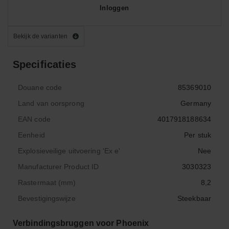
Inloggen
Bekijk de varianten
Specificaties
Douane code
85369010
Land van oorsprong
Germany
EAN code
4017918188634
Eenheid
Per stuk
Explosieveilige uitvoering 'Ex e'
Nee
Manufacturer Product ID
3030323
Rastermaat (mm)
8,2
Bevestigingswijze
Steekbaar
Verbindingsbruggen voor Phoenix