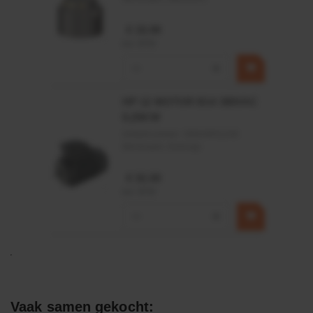
€ 19,99
incl. BTW
−
+
HP 12 MOTOR B14 380VAC
0,25KW
Artikelnummer:
OK9HPA1240
Merknaam:
Emmegi
€ 32,50
incl. BTW
−
+
Vaak samen gekocht: