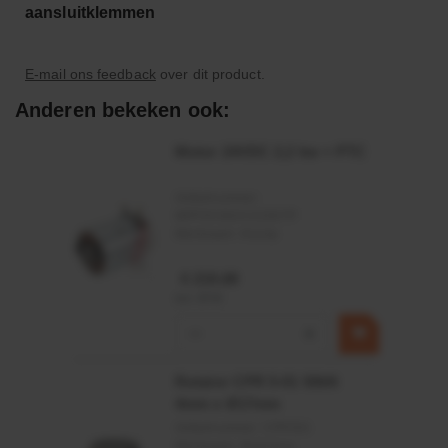
aansluitklemmen
E-mail ons feedback
over dit product.
Anderen bekeken ook:
Motor 24VDC 2,2 kw + PTC
Artikelnummer:
MPPDCM24V2200TP
Merknaam:
Kramp
€ 219,68
incl. BTW
−
+
Rotator CPR 5-01 50kN
4mm x Ø17mm
Artikelnummer:
CPR501
Merknaam:
Baltrotors