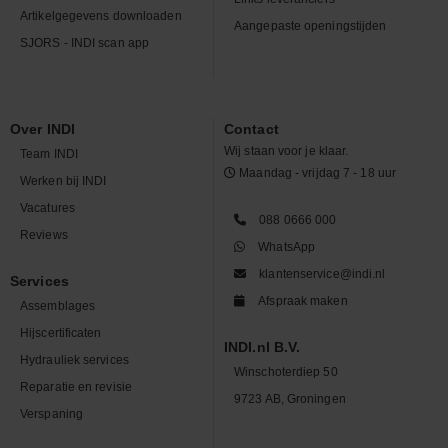
Artikelgegevens downloaden
Aangepaste openingstijden
SJORS - INDI scan app
Over INDI
Contact
Wij staan voor je klaar.
Team INDI
Maandag - vrijdag 7 - 18 uur
Werken bij INDI
Vacatures
088 0666 000
Reviews
WhatsApp
klantenservice@indi.nl
Services
Afspraak maken
Assemblages
Hijscertificaten
INDI.nl B.V.
Hydrauliek services
Winschoterdiep 50
Reparatie en revisie
9723 AB, Groningen
Verspaning