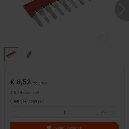
€ 6,52
incl. btw
€ 5,39
excl. btw
Controleer voorraad
−
+
EA
Aantal
In winkelwagen