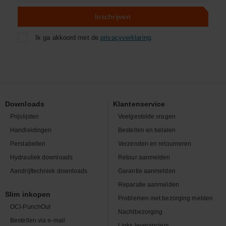
Inschrijven
Ik ga akkoord met de
privacyverklaring
.
Downloads
Klantenservice
Prijslijsten
Veelgestelde vragen
Handleidingen
Bestellen en betalen
Perstabellen
Verzenden en retourneren
Hydrauliek downloads
Retour aanmelden
Aandrijftechniek downloads
Garantie aanmelden
Reparatie aanmelden
Slim inkopen
Problemen met bezorging melden
OCI-PunchOut
Nachtbezorging
Bestellen via e-mail
Links leveranciers