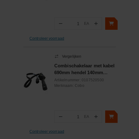
−
+
EA
Aantal
Controleer voorraad
Vergelijken
Combischakelaar met kabel
690mm hendel 140mm
12/24V
Artikelnummer:
0107520500
Merknaam:
Cobo
−
+
EA
Aantal
Controleer voorraad