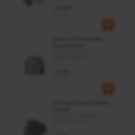
Toepassingsgebied:
€ 219,68
incl. BTW
Voor magazijnen en werkplaatsen
−
+
Voor allerlei soorten artikelen, archiefdozen en
onderdelenbakken
Rotator CPR 5-01 50kN
4mm x Ø17mm
Artikelnummer:
CPR501
Merknaam:
Baltrotors
€ 19,99
incl. BTW
−
+
HP 12 MOTOR B14 380VAC
0,25KW
Artikelnummer:
OK9HPA1240
Merknaam:
Emmegi