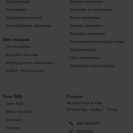
Handleidingen
Bestellen en betalen
Perstabellen
Verzenden en retourneren
Hydrauliek downloads
Retour aanmelden
Aandrijftechniek downloads
Garantie aanmelden
Reparatie aanmelden
Slim inkopen
Problemen met bezorging melden
OCI-PunchOut
Nachtbezorging
Bestellen via e-mail
Links leveranciers
Artikelgegevens downloaden
Aangepaste openingstijden
SJORS - INDI scan app
Over INDI
Contact
Wij staan voor je klaar.
Team INDI
Maandag - vrijdag 7 - 18 uur
Werken bij INDI
Vacatures
088 0666 000
Reviews
WhatsApp