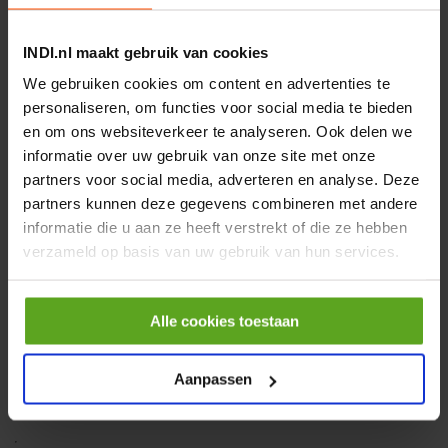
Rotator CPR 5-01 50kN
4mm x Ø17mm
INDI.nl maakt gebruik van cookies
Artikelnummer:
CPR501
Merknaam:
Baltrotors
We gebruiken cookies om content en advertenties te
personaliseren, om functies voor social media te bieden
€ 19,99
en om ons websiteverkeer te analyseren. Ook delen we
incl. BTW
informatie over uw gebruik van onze site met onze
−
+
partners voor social media, adverteren en analyse. Deze
partners kunnen deze gegevens combineren met andere
HP 12 MOTOR B14 380VAC
informatie die u aan ze heeft verstrekt of die ze hebben
0,25KW
verzameld op basis van uw gebruik van hun services.
Artikelnummer:
OK9HPA1240
Merknaam:
Emmegi
Alle cookies toestaan
€ 32,50
incl. BTW
Aanpassen
−
+