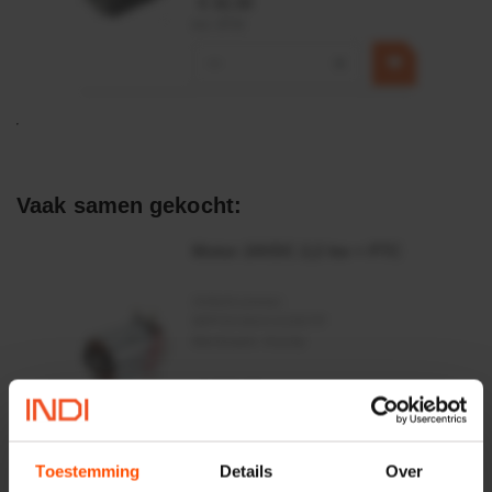
€ 32,50
incl. BTW
−
+
Vaak samen gekocht:
Motor 24VDC 2,2 kw + PTC
Artikelnummer:
MPPDCM24V2200TP
Merknaam:
Kramp
€ 219,68
incl. BTW
−
+
Toestemming
Details
Over