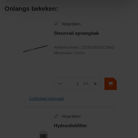
Onlangs bekeken:
Vergelijken
Steunrail opvangbak
Artikelnummer:
2110629001CEMO
Merknaam:
Cemo
−
+
EA
Aantal
Controleer voorraad
Vergelijken
Hydrauliekfilter