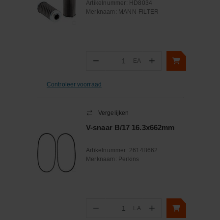
Artikelnummer:
HD8034
Merknaam:
MANN-FILTER
−
+
EA
Aantal
Controleer voorraad
Vergelijken
V-snaar B/17 16.3x662mm
Artikelnummer:
2614B662
Merknaam:
Perkins
−
+
EA
Aantal