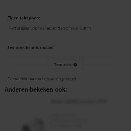
Eigenschappen:
Perforaties voor de legborden om de 25mm
Technische informatie:
Een basisstelling bestaat uit: 4 staanders, 2 topdragers, 8
dragers, 5 legborden, 1 kruisschoor en 4 schroeven voor de
Toon meer
kruisschoor
E-mail ons feedback
over dit product.
Een aanbouwstelling bestaat uit: 2 staanders, 2 topdragers,
Anderen bekeken ook:
8 dragers en 5 legborden
Motor 24VDC 2,2 kw + PTC
Bijzonderheden:
Artikelnummer:
T-vorm
MPPDCM24V2200TP
Merknaam:
Kramp