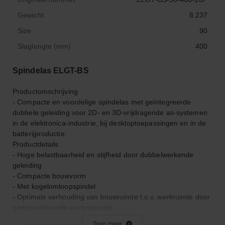
Gewicht
8.237
Size
90
Slaglengte (mm)
400
Spindelas ELGT-BS
Productomschrijving
- Compacte en voordelige spindelas met geïntegreerde
dubbele geleiding voor 2D- en 3D-vrijdragende as-systemen
in de elektronica-industrie, bij desktoptoepassingen en in de
batterijproductie.
Productdetails
- Hoge belastbaarheid en stijfheid door dubbelwerkende
geleiding
- Compacte bouwvorm
- Met kogelomloopspindel
- Optimale verhouding van bouwruimte t.o.v. werkruimte door
geoptimaliseerde asconstructie
- Eenvoudige integratie van motoren met montagekits
Toon meer