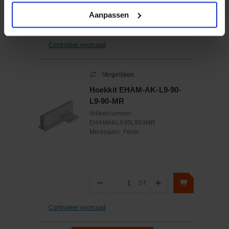
Aanpassen
−
+
ST
Aantal
Controleer voorraad
Vergelijken
Hoekkit EHAM-AK-L9-90-
L9-90-MR
Artikelnummer:
EHAMAKL990L990MR
Merknaam:
Festo
−
+
ST
Aantal
Controleer voorraad