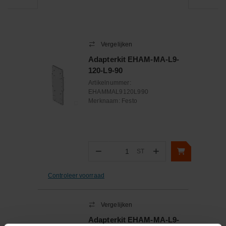
Vergelijken
Adapterkit EHAM-MA-L9-
120-L9-90
Artikelnummer:
EHAMMAL9120L990
Merknaam:
Festo
−
+
ST
Aantal
Controleer voorraad
Vergelijken
Adapterkit EHAM-MA-L9-