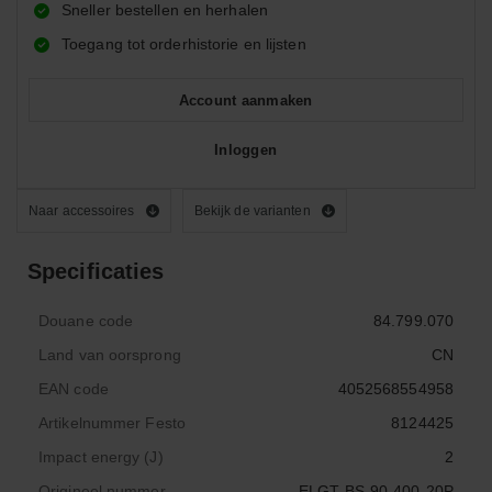
Sneller bestellen en herhalen
Toegang tot orderhistorie en lijsten
Account aanmaken
Inloggen
Naar accessoires
Bekijk de varianten
Specificaties
Douane code
84.799.070
Land van oorsprong
CN
EAN code
4052568554958
Artikelnummer Festo
8124425
Impact energy (J)
2
Origineel nummer
ELGT-BS-90-400-20P