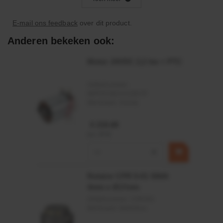
- Geoptimaliseerd voor het gebruik in de elektronica- en
automobielindustrie
E-mail ons feedback
over dit product.
Anderen bekeken ook:
Motor 24VDC 2,2 kw + PTC
Artikelnummer:
MPPDCM24V2200TP
Merknaam:
Kramp
€ 219,68
incl. BTW
−
+
Rotator CPR 5-01 50kN
4mm x Ø17mm
Artikelnummer:
CPR501
Merknaam:
Baltrotors