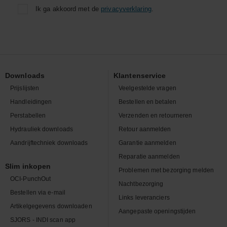
Ik ga akkoord met de
privacyverklaring
.
Downloads
Klantenservice
Prijslijsten
Veelgestelde vragen
Handleidingen
Bestellen en betalen
Perstabellen
Verzenden en retourneren
Hydrauliek downloads
Retour aanmelden
Aandrijftechniek downloads
Garantie aanmelden
Reparatie aanmelden
Slim inkopen
Problemen met bezorging melden
OCI-PunchOut
Nachtbezorging
Bestellen via e-mail
Links leveranciers
Artikelgegevens downloaden
Aangepaste openingstijden
SJORS - INDI scan app