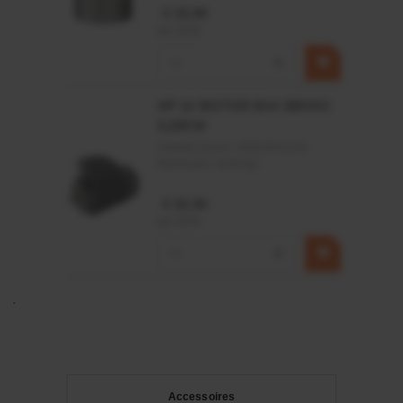
€ 19,99
incl. BTW
−
+
HP 12 MOTOR B14 380VAC
0,25KW
Artikelnummer:
OK9HPA1240
Merknaam:
Emmegi
€ 32,50
incl. BTW
−
+
Accessoires