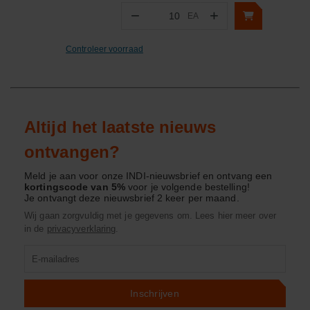
−
+
EA
Aantal
Controleer voorraad
Altijd het laatste nieuws
ontvangen?
Meld je aan voor onze INDI-nieuwsbrief en ontvang een
kortingscode van 5%
voor je volgende bestelling!
Je ontvangt deze nieuwsbrief 2 keer per maand.
Wij gaan zorgvuldig met je gegevens om. Lees hier meer over
in de
privacyverklaring
.
Product
zoeken
Inschrijven