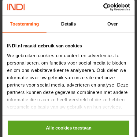
90-L2-80
Artikelnummer:
EHAMMAL990L280
Merknaam:
Festo
Toestemming
Details
Over
INDI.nl maakt gebruik van cookies
−
+
ST
Aantal
We gebruiken cookies om content en advertenties te
personaliseren, om functies voor social media te bieden
Controleer voorraad
en om ons websiteverkeer te analyseren. Ook delen we
informatie over uw gebruik van onze site met onze
partners voor social media, adverteren en analyse. Deze
Vergelijken
partners kunnen deze gegevens combineren met andere
Adapterkit EHAM-MA-L9-
informatie die u aan ze heeft verstrekt of die ze hebben
90-L2-60
verzameld op basis van uw gebruik van hun services.
Artikelnummer:
EHAMMAL990L260
Merknaam:
Festo
Alle cookies toestaan