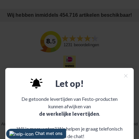
Wij hebben inmiddels 454.716 artikelen beschikbaar!
8.5
1231
beoordelingen
Algemene voorwaarden
|
Disclaimer
|
Juridische mededeling
|
Privacybeleid
|
Cookiebeleid
|
Informatie over INDI