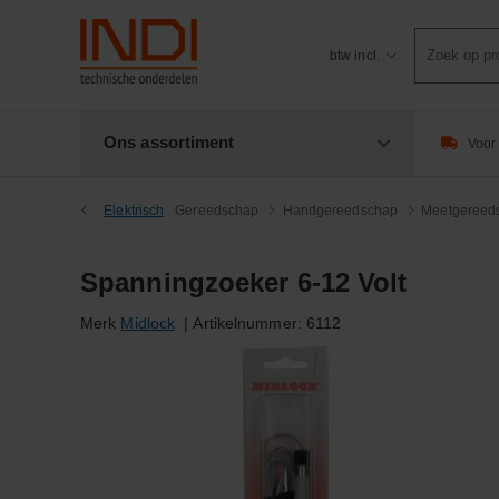
Product
btw incl.
zoeken
Ons assortiment
Voor 
Elektrisch
Gereedschap
Handgereedschap
Meetgereed
Spanningzoeker 6-12 Volt
Merk
Midlock
|
Artikelnummer:
6112