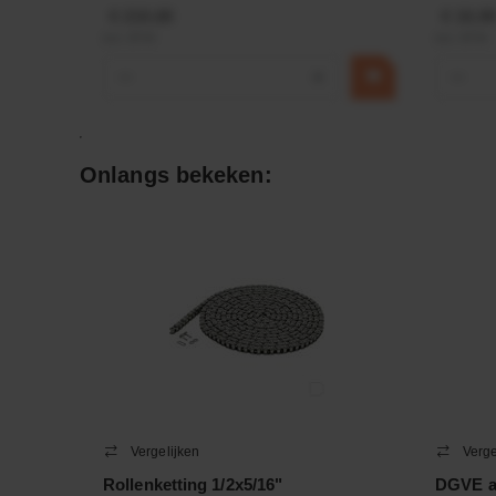
€ 219,68
€ 19,99
incl. BTW
incl. BTW
−
+
−
Onlangs bekeken:
Vergelijken
Verge
Rollenketting 1/2x5/16"
DGVE af