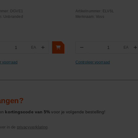
ummer:
DGVE1
Artikelnummer:
ELV6L
m:
Unbranded
Merknaam:
Voss
+
−
+
EA
EA
ntal
Aantal
r voorraad
Controleer voorraad
vangen?
een
kortingscode van 5%
voor je volgende bestelling!
ver in de
privacyverklaring
.