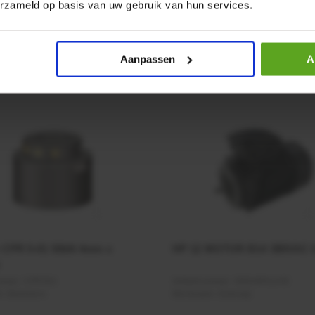
erzameld op basis van uw gebruik van hun services.
Aanpassen
A
r CPR 5-01 50kN 4mm x
HP 12 MOTOR B14 380VAC 
ummer:
CPR501
Artikelnummer:
OK9HPA1240
m:
Baltrotors
Merknaam:
Emmegi