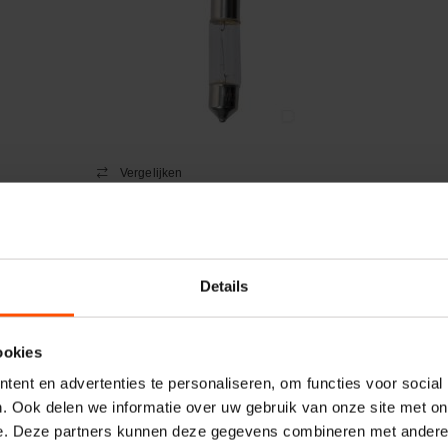
Vergelijken
Los lampje 6-12V spanningzoeker
Artikelnummer:
61121
Merknaam:
Midlock
Details
ookies
−
+
EA
Aantal
ent en advertenties te personaliseren, om functies voor social
. Ook delen we informatie over uw gebruik van onze site met on
Controleer voorraad
e. Deze partners kunnen deze gegevens combineren met andere i