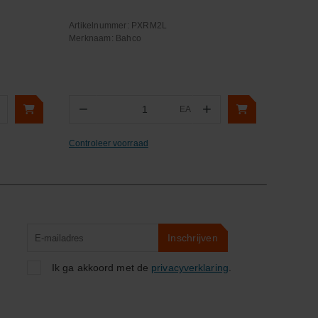
Artikelnummer:
PXRM2L
Merknaam:
Bahco
−
+
EA
Aantal
Controleer voorraad
Product
Inschrijven
zoeken
Ik ga akkoord met de
privacyverklaring
.