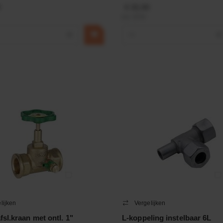
€ 32,50
incl. BTW
+
−
+
lijken
Vergelijken
sl.kraan met ontl. 1"
L-koppeling instelbaar 6L