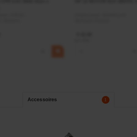
r CPR 5-01 50kN 4mm x
HP 12 MOTOR B14 380VAC 
ummer:
CPR501
Artikelnummer:
OK9HPA1240
m:
Baltrotors
Merknaam:
Emmegi
€ 32,50
incl. BTW
+
−
+
Accessoires
1