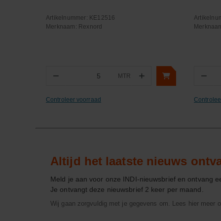
Artikelnummer:
KE12516
Artikeln
Merknaam:
Rexnord
Merknaa
−
+
−
MTR
Aantal
Aa
Controleer voorraad
Controlee
Altijd het laatste nieuws ont
Meld je aan voor onze INDI-nieuwsbrief en ontvang 
Je ontvangt deze nieuwsbrief 2 keer per maand.
Wij gaan zorgvuldig met je gegevens om. Lees hier meer o