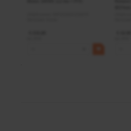
Motor 24VDC 2,2 kw + PTC
Rotato
Ø17mm
Artikelnummer:
MPPDCM24V2200TP
Artikeln
Merknaam:
Kramp
Merknaa
€ 219,68
€ 19,99
incl. BTW
incl. BTW
−
+
−