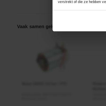
verstrekt of die ze hebben v
Vaak samen gekocht:
Motor 24VDC 2,2 kw + PTC
Rotato
Ø17mm
Artikelnummer:
MPPDCM24V2200TP
Artikeln
Merknaam:
Kramp
Merknaa