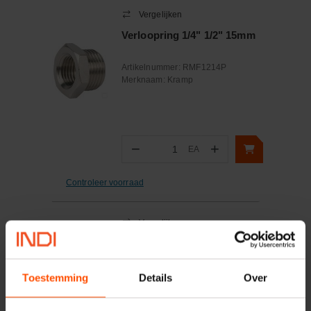
Vergelijken
Verloopring 1/4" 1/2" 15mm
Artikelnummer:
RMF1214P
Merknaam:
Kramp
−
+
EA
Aantal
Controleer voorraad
Vergelijken
Bevestigingsplaat voor
steunwiel/steunpoot
Artikelnummer:
STRF5
Toestemming
Details
Over
Merknaam:
Simol