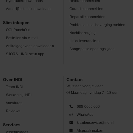
Hydrauliek downloads
Retour aanmelden
Aandrijftechniek downloads
Garantie aanmelden
Reparatie aanmelden
Slim inkopen
Problemen met bezorging melden
OCI-PunchOut
Nachtbezorging
Bestellen via e-mail
Links leveranciers
Artikelgegevens downloaden
Aangepaste openingstijden
SJORS - INDI scan app
Over INDI
Contact
Wij staan voor je klaar.
Team INDI
Maandag - vrijdag 7 - 18 uur
Werken bij INDI
Vacatures
088 0666 000
Reviews
WhatsApp
klantenservice@indi.nl
Services
Afspraak maken
Assemblages