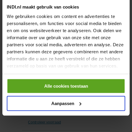
INDI.nl maakt gebruik van cookies
We gebruiken cookies om content en advertenties te
−
+
EA
Aantal
personaliseren, om functies voor social media te bieden
en om ons websiteverkeer te analyseren. Ook delen we
Controleer voorraad
informatie over uw gebruik van onze site met onze
partners voor social media, adverteren en analyse. Deze
partners kunnen deze gegevens combineren met andere
Vergelijken
informatie die u aan ze heeft verstrekt of die ze hebben
Slangpilaar 90° 50mm
verzameld op basis van uw gebruik van hun services.
draadmoereind nr. 51
messing
Artikelnummer:
FG5150MS
Merknaam:
MZ
Alle cookies toestaan
Aanpassen
−
+
EA
Aantal
Controleer voorraad