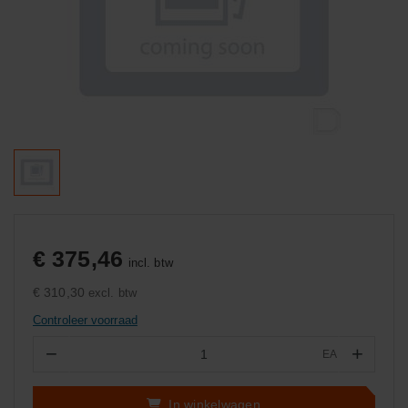
€ 375,46
incl. btw
€ 310,30
excl. btw
Controleer voorraad
−
+
EA
Aantal
In winkelwagen