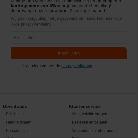
Meld je aan voor onze INDI-nieuwsbrief en ontvang een
kortingscode van 5%
voor je volgende bestelling!
Je ontvangt deze nieuwsbrief 2 keer per maand.
Wij gaan zorgvuldig met je gegevens om. Lees hier meer over
in de
privacyverklaring
.
Product
zoeken
Inschrijven
Ik ga akkoord met de
privacyverklaring
.
Downloads
Klantenservice
Prijslijsten
Veelgestelde vragen
Handleidingen
Bestellen en betalen
Perstabellen
Verzenden en retourneren