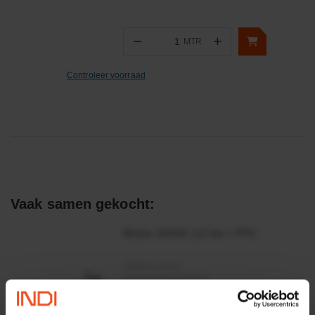
−
+
MTR
Aantal
Controleer voorraad
Vaak samen gekocht:
Motor 24VDC 2,2 kw + PTC
Artikelnummer:
MPPDCM24V2200TP
Merknaam:
Kramp