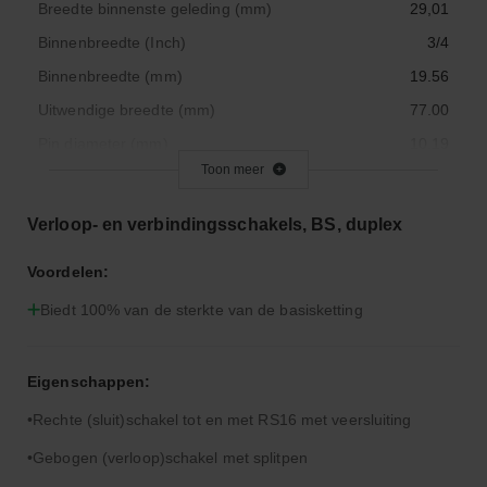
Breedte binnenste geleding (mm)
29,01
Binnenbreedte (Inch)
3/4
Binnenbreedte (mm)
19.56
Uitwendige breedte (mm)
77.00
Pin diameter (mm)
10.19
Toon meer
Bout lengte (mm)
84,6
Steek (Inch)
1-1/4
Verloop- en verbindingsschakels, BS, duplex
Steek (mm)
31.75
Voordelen:
Productcategorie
Verbindingsschakel
Biedt 100% van de sterkte van de basisketting
Productcategorie
Verbindingsschakel
Roldiameter (mm)
19,05
Secties afstand (mm)
36,45
Eigenschappen:
Maatcode
20 B-2
Rechte (sluit)schakel tot en met RS16 met veersluiting
Maatcode ASA
n/a
Gebogen (verloop)schakel met splitpen
Maat L1 (mm)
38.25