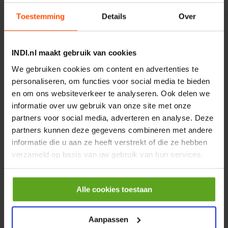
€ 219,68
Toestemming
Details
Over
incl. BTW
−
+
INDI.nl maakt gebruik van cookies
Rotator CPR 5-01 50kN
We gebruiken cookies om content en advertenties te
4mm x Ø17mm
personaliseren, om functies voor social media te bieden
Artikelnummer:
CPR501
Merknaam:
Baltrotors
en om ons websiteverkeer te analyseren. Ook delen we
informatie over uw gebruik van onze site met onze
€ 19,99
partners voor social media, adverteren en analyse. Deze
incl. BTW
partners kunnen deze gegevens combineren met andere
−
+
informatie die u aan ze heeft verstrekt of die ze hebben
verzameld op basis van uw gebruik van hun services.
HP 12 MOTOR B14 380VAC
0,25KW
Alle cookies toestaan
Artikelnummer:
OK9HPA1240
Merknaam:
Emmegi
Aanpassen
€ 32,50