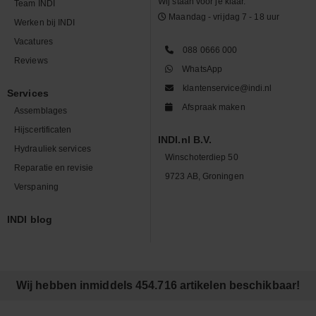
Wij staan voor je klaar.
Team INDI
Maandag - vrijdag 7 - 18 uur
Werken bij INDI
Vacatures
088 0666 000
Reviews
WhatsApp
klantenservice@indi.nl
Services
Afspraak maken
Assemblages
Hijscertificaten
INDI.nl B.V.
Hydrauliek services
Winschoterdiep 50
Reparatie en revisie
9723 AB, Groningen
Verspaning
INDI blog
Wij hebben inmiddels 454.716 artikelen beschikbaar!