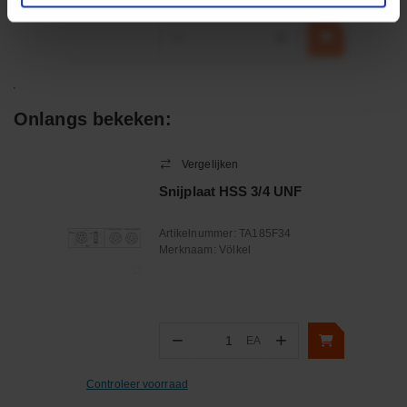
incl. BTW
−
+
Onlangs bekeken:
Vergelijken
Snijplaat HSS 3/4 UNF
Artikelnummer:
TA185F34
Merknaam:
Völkel
−
+
EA
Aantal
Controleer voorraad