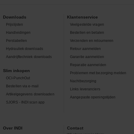
Downloads
Klantenservice
Prijslijsten
Veelgestelde vragen
Handleidingen
Bestellen en betalen
Perstabellen
Verzenden en retourneren
Hydrauliek downloads
Retour aanmelden
Aandrijftechniek downloads
Garantie aanmelden
Reparatie aanmelden
Slim inkopen
Problemen met bezorging melden
OCI-PunchOut
Nachtbezorging
Bestellen via e-mail
Links leveranciers
Artikelgegevens downloaden
Aangepaste openingstijden
SJORS - INDI scan app
Over INDI
Contact