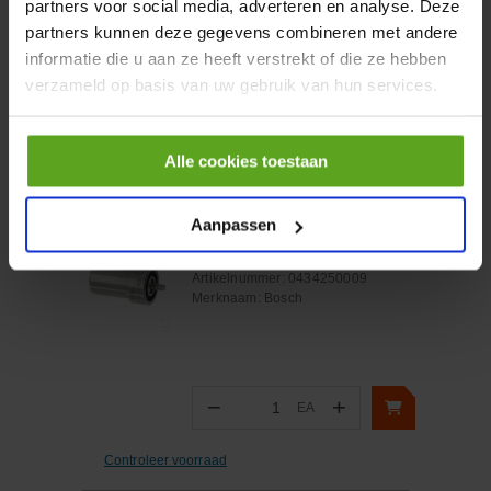
partners voor social media, adverteren en analyse. Deze
incl. BTW
partners kunnen deze gegevens combineren met andere
−
+
informatie die u aan ze heeft verstrekt of die ze hebben
verzameld op basis van uw gebruik van hun services.
Onlangs bekeken:
Alle cookies toestaan
Vergelijken
Aanpassen
Nozzle DN0SD211 Bosch
Artikelnummer:
0434250009
Merknaam:
Bosch
−
+
EA
Aantal
Controleer voorraad