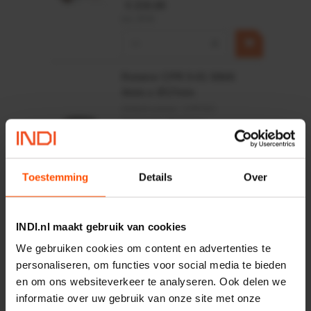
€ 219,68
incl. BTW
−
+
Rotator CPR 5-01 50kN
4mm x Ø17mm
Artikelnummer:
CPR501
Merknaam:
Baltrotors
€ 19,99
incl. BTW
Toestemming
Details
Over
−
+
HP 12 MOTOR B14 380VAC
INDI.nl maakt gebruik van cookies
0,25KW
We gebruiken cookies om content en advertenties te
Artikelnummer:
OK9HPA1240
personaliseren, om functies voor social media te bieden
Merknaam:
Emmegi
en om ons websiteverkeer te analyseren. Ook delen we
informatie over uw gebruik van onze site met onze
€ 32,50