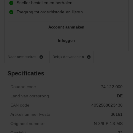
Sneller bestellen en herhalen
Toegang tot orderhistorie en lijsten
Account aanmaken
Inloggen
Naar accessoires
Bekijk de varianten
Specificaties
Douane code
74.122.000
Land van oorsprong
DE
EAN code
4052568023430
Artikelnummer Festo
36161
Origineel nummer
N-3/8-P-13-MS
Gewicht
32