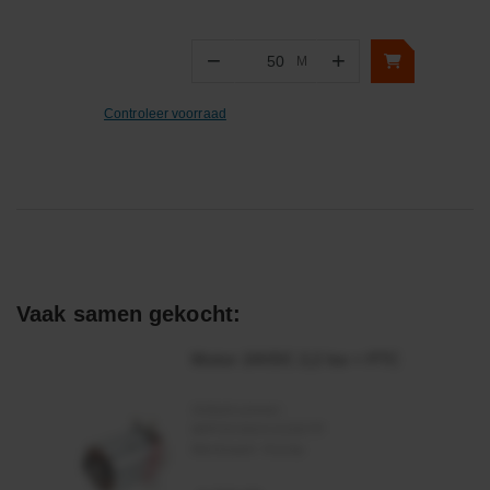
−
+
M
Aantal
Controleer voorraad
Vaak samen gekocht:
Motor 24VDC 2,2 kw + PTC
Artikelnummer:
MPPDCM24V2200TP
Merknaam:
Kramp