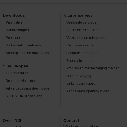
Downloads
Klantenservice
Prijslijsten
Veelgestelde vragen
Handleidingen
Bestellen en betalen
Perstabellen
Verzenden en retourneren
Hydrauliek downloads
Retour aanmelden
Aandrijftechniek downloads
Garantie aanmelden
Reparatie aanmelden
Slim inkopen
Problemen met bezorging melden
OCI-PunchOut
Nachtbezorging
Bestellen via e-mail
Links leveranciers
Artikelgegevens downloaden
Aangepaste openingstijden
SJORS - INDI scan app
Over INDI
Contact
Wij staan voor je klaar.