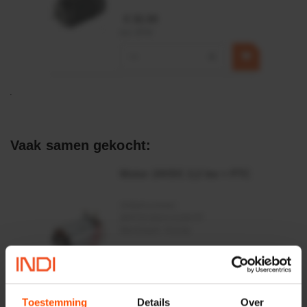
€ 32,50
incl. BTW
−
+
Vaak samen gekocht:
Motor 24VDC 2,2 kw + PTC
Artikelnummer:
MPPDCM24V2200TP
Merknaam:
Kramp
€ 219,68
incl. BTW
−
+
Toestemming
Details
Over