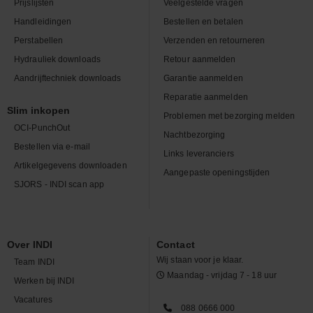
Prijslijsten
Veelgestelde vragen
Handleidingen
Bestellen en betalen
Perstabellen
Verzenden en retourneren
Hydrauliek downloads
Retour aanmelden
Aandrijftechniek downloads
Garantie aanmelden
Reparatie aanmelden
Slim inkopen
Problemen met bezorging melden
OCI-PunchOut
Nachtbezorging
Bestellen via e-mail
Links leveranciers
Artikelgegevens downloaden
Aangepaste openingstijden
SJORS - INDI scan app
Over INDI
Contact
Wij staan voor je klaar.
Team INDI
Maandag - vrijdag 7 - 18 uur
Werken bij INDI
Vacatures
088 0666 000