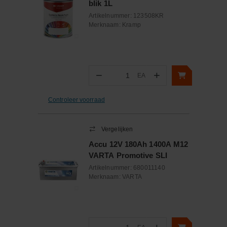
blik 1L
Artikelnummer:
123508KR
Merknaam:
Kramp
−
+
EA
Aantal
Controleer voorraad
Vergelijken
Accu 12V 180Ah 1400A M12
VARTA Promotive SLI
Artikelnummer:
680011140
Merknaam:
VARTA