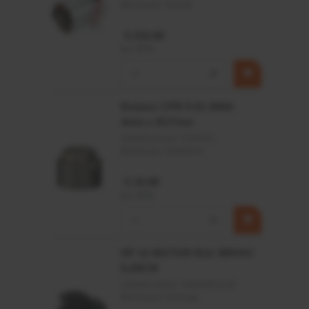
Merknaam:
Kramp
€ 219,68
incl. BTW
−
+
Rotator CPR 5-01 50kN
4mm x Ø17mm
Artikelnummer:
CPR501
Merknaam:
Baltrotors
€ 19,99
incl. BTW
−
+
HP 12 MOTOR B14 380VAC
0,25KW
Artikelnummer:
OK9HPA1240
Merknaam:
Emmegi