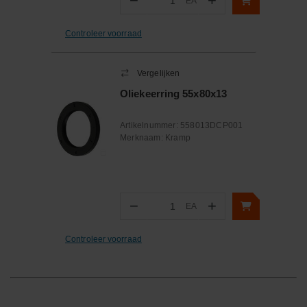
−
+
EA
Aantal
Controleer voorraad
Vergelijken
Oliekeerring 55x80x13
Artikelnummer:
558013DCP001
Merknaam:
Kramp
−
+
EA
Aantal
Controleer voorraad