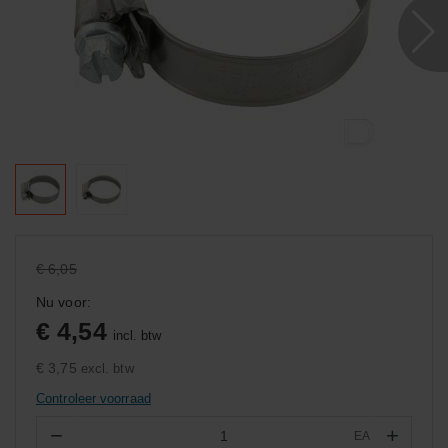
€ 6,05
Nu voor:
€ 4,54
incl. btw
€ 3,75
excl. btw
Controleer voorraad
−
+
EA
Aantal