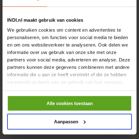
Rotator CPR 5-01 50kN
4mm x Ø17mm
INDI.nl maakt gebruik van cookies
Artikelnummer:
CPR501
We gebruiken cookies om content en advertenties te
Merknaam:
Baltrotors
personaliseren, om functies voor social media te bieden
en om ons websiteverkeer te analyseren. Ook delen we
€ 19,99
incl. BTW
informatie over uw gebruik van onze site met onze
partners voor social media, adverteren en analyse. Deze
−
+
partners kunnen deze gegevens combineren met andere
informatie die u aan ze heeft verstrekt of die ze hebben
HP 12 MOTOR B14 380VAC
verzameld op basis van uw gebruik van hun services.
0,25KW
Artikelnummer:
OK9HPA1240
Merknaam:
Emmegi
Alle cookies toestaan
€ 32,50
incl. BTW
Aanpassen
−
+