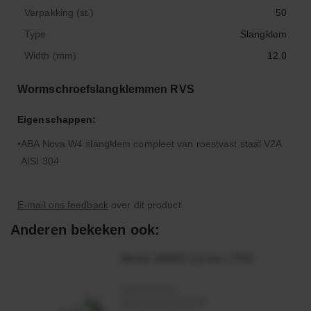
Verpakking (st.)
50
Type
Slangklem
Width (mm)
12.0
Wormschroefslangklemmen RVS
Eigenschappen:
ABA Nova W4 slangklem compleet van roestvast staal V2A
AISI 304
E-mail ons feedback
over dit product.
Anderen bekeken ook:
Motor 24VDC 2,2 kw + PTC
Artikelnummer:
MPPDCM24V2200TP