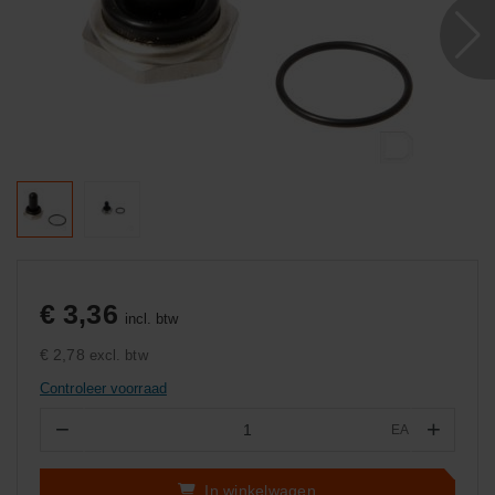
€ 3,36
incl. btw
€ 2,78
excl. btw
Controleer voorraad
−
+
EA
Aantal
In winkelwagen