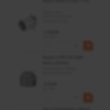
Motor 24VDC 2,2 kw + PTC
Artikelnummer:
MPPDCM24V2200TP
Merknaam:
Kramp
€ 219,68
incl. BTW
−
+
Rotator CPR 5-01 50kN
4mm x Ø17mm
Artikelnummer:
CPR501
Merknaam:
Baltrotors
€ 19,99
incl. BTW
−
+
HP 12 MOTOR B14 380VAC