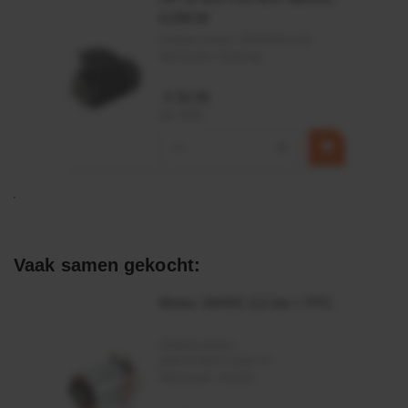
0,25KW
Artikelnummer:
OK9HPA1240
Merknaam:
Emmegi
€ 32,50
incl. BTW
−
+
Vaak samen gekocht:
Motor 24VDC 2,2 kw + PTC
Artikelnummer:
MPPDCM24V2200TP
Merknaam:
Kramp