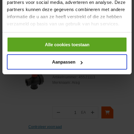
partners voor social media, adverteren en analyse. Deze
incl. BTW
partners kunnen deze gegevens combineren met andere
−
+
informatie die u aan ze heeft verstrekt of die ze hebben
verzameld op basis van uw gebruik van hun services.
Onlangs bekeken:
Alle cookies toestaan
Vergelijken
Aanpassen
Kogelkraan 3/4" 3-weg
Artikelnummer:
45521113
Merknaam:
Arag
−
+
EA
Aantal
Controleer voorraad