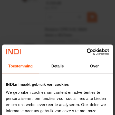
€ 219,68
incl. BTW
−
+
Rotator CPR 5-01 50kN
4mm x Ø17mm
Artikelnummer:
CPR501
Merknaam:
Baltrotors
€ 19,99
incl. BTW
Toestemming
Details
Over
−
+
HP 12 MOTOR B14 380VAC
INDI.nl maakt gebruik van cookies
0,25KW
We gebruiken cookies om content en advertenties te
Artikelnummer:
OK9HPA1240
personaliseren, om functies voor social media te bieden
Merknaam:
Emmegi
en om ons websiteverkeer te analyseren. Ook delen we
informatie over uw gebruik van onze site met onze
€ 32,50