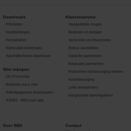
Downloads
Klantenservice
Prijslijsten
Veelgestelde vragen
Handleidingen
Bestellen en betalen
Perstabellen
Verzenden en retourneren
Hydrauliek downloads
Retour aanmelden
Aandrijftechniek downloads
Garantie aanmelden
Reparatie aanmelden
Slim inkopen
Problemen met bezorging melden
OCI-PunchOut
Nachtbezorging
Bestellen via e-mail
Links leveranciers
Artikelgegevens downloaden
Aangepaste openingstijden
SJORS - INDI scan app
Over INDI
Contact