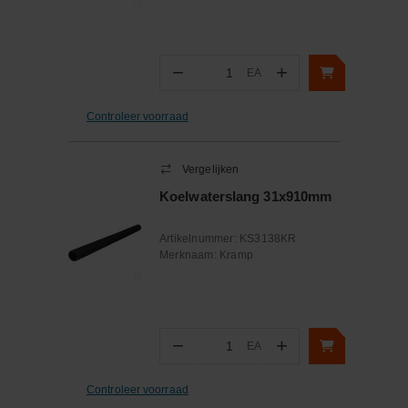
−
+
EA
Aantal
Controleer voorraad
Vergelijken
Koelwaterslang 31x910mm
Artikelnummer:
KS3138KR
Merknaam:
Kramp
−
+
EA
Aantal
Controleer voorraad