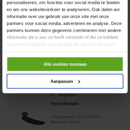
personaliseren, om functies voor social media te bieden
HP 12 MOTOR B14 380VAC
en om ons websiteverkeer te analyseren. Ook delen we
0,25KW
informatie over uw gebruik van onze site met onze
Artikelnummer:
OK9HPA1240
partners voor social media, adverteren en analyse. Deze
Merknaam:
Emmegi
partners kunnen deze gegevens combineren met andere
informatie die u aan ze heeft verstrekt of die ze hebben
€ 32,50
verzameld op basis van uw gebruik van hun services.
incl. BTW
−
+
Alle cookies toestaan
Onlangs bekeken:
Aanpassen
Vergelijken
Verstelhendel
Artikelnummer:
53142VK8010
Merknaam:
Honda