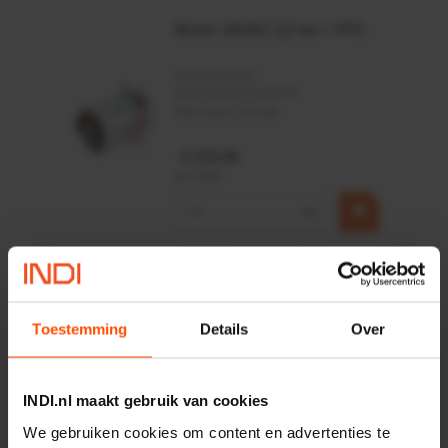
Motor 24VDC 2,2 kw + PTC
Artikelnummer:
MPPDCM24V2200TP
Merknaam:
Kramp
€ 219,68
incl. BTW
−
+
Rotator CPR 5-01 50kN
4mm x Ø17mm
Artikelnummer:
CPR501
Merknaam:
Baltrotors
Toestemming
Details
Over
€ 19,99
incl. BTW
INDI.nl maakt gebruik van cookies
−
+
We gebruiken cookies om content en advertenties te