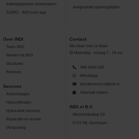
Artikelgegevens downloaden
Aangepaste openingstijden
SJORS - INDI scan app
Over INDI
Contact
Wij staan voor je klaar.
Team INDI
Maandag - vrijdag 7 - 18 uur
Werken bij INDI
Vacatures
088 0666 000
Reviews
WhatsApp
klantenservice@indi.nl
Services
Afspraak maken
Assemblages
Hijscertificaten
INDI.nl B.V.
Hydrauliek services
Winschoterdiep 50
Reparatie en revisie
9723 AB, Groningen
Verspaning