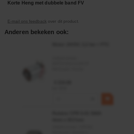
Korte Heng met dubbele band FV
E-mail ons feedback
over dit product.
Anderen bekeken ook:
Motor 24VDC 2,2 kw + PTC
Artikelnummer:
MPPDCM24V2200TP
Merknaam:
Kramp
€ 219,68
incl. BTW
−
+
Rotator CPR 5-01 50kN
4mm x Ø17mm
Artikelnummer:
CPR501
Merknaam:
Baltrotors