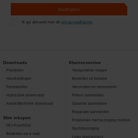
Inschrijven
Ik ga akkoord met de
privacyverklaring
.
Downloads
Klantenservice
Prijslijsten
Veelgestelde vragen
Handleidingen
Bestellen en betalen
Perstabellen
Verzenden en retourneren
Hydrauliek downloads
Retour aanmelden
Aandrijftechniek downloads
Garantie aanmelden
Reparatie aanmelden
Slim inkopen
Problemen met bezorging melden
OCI-PunchOut
Nachtbezorging
Bestellen via e-mail
Links leveranciers