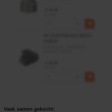
€ 19,99
incl. BTW
−
+
HP 12 MOTOR B14 380VAC
0,25KW
Artikelnummer:
OK9HPA1240
Merknaam:
Emmegi
€ 32,50
incl. BTW
−
+
Vaak samen gekocht: