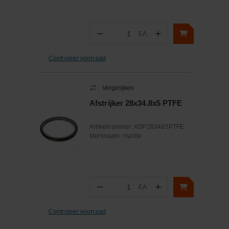
−
+
EA
Aantal
Controleer voorraad
Vergelijken
Afstrijker 28x34.8x5 PTFE
Artikelnummer:
ASP283485PTFE
Merknaam:
Hallite
−
+
EA
Aantal
Controleer voorraad