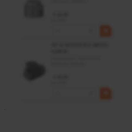
Merknaam:
Baltrotors
€ 19,99
incl. BTW
−
+
HP 12 MOTOR B14 380VAC
0,25KW
Artikelnummer:
OK9HPA1240
Merknaam:
Emmegi
€ 32,50
incl. BTW
−
+