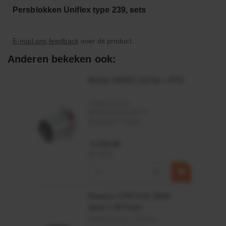
Persblokken Uniflex type 239, sets
E-mail ons feedback
over dit product.
Anderen bekeken ook:
Motor 24VDC 2,2 kw + PTC
Artikelnummer:
MPPDCM24V2200TP
Merknaam:
Kramp
€ 219,68
incl. BTW
−
+
Rotator CPR 5-01 50kN
4mm x Ø17mm
Artikelnummer:
CPR501