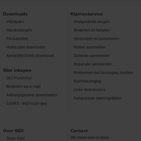
Downloads
Klantenservice
Prijslijsten
Veelgestelde vragen
Handleidingen
Bestellen en betalen
Perstabellen
Verzenden en retourneren
Hydrauliek downloads
Retour aanmelden
Aandrijftechniek downloads
Garantie aanmelden
Reparatie aanmelden
Slim inkopen
Problemen met bezorging melden
OCI-PunchOut
Nachtbezorging
Bestellen via e-mail
Links leveranciers
Artikelgegevens downloaden
Aangepaste openingstijden
SJORS - INDI scan app
Over INDI
Contact
Wij staan voor je klaar.
Team INDI