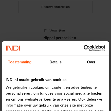
Reserveonderdelen
Vergelijken
Nippel persbekken
kunststof
Artikelnummer:
HM92390414SW
Merknaam:
Uniflex
Toestemming
Details
Over
−
+
EA
INDI.nl maakt gebruik van cookies
Aantal
We gebruiken cookies om content en advertenties te
Controleer voorraad
personaliseren, om functies voor social media te bieden
en om ons websiteverkeer te analyseren. Ook delen we
informatie over uw gebruik van onze site met onze