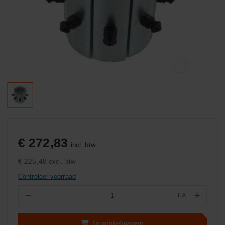
€ 272,83
incl. btw
€ 225,48
excl. btw
Controleer voorraad
−
+
EA
Aantal
In winkelwagen