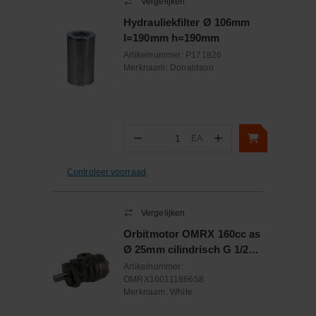
Vergelijken
Hydrauliekfilter Ø 106mm
l=190mm h=190mm
Artikelnummer:
P171826
Merknaam:
Donaldson
−
+
EA
Aantal
Controleer voorraad
Vergelijken
Orbitmotor OMRX 160cc as
Ø 25mm cilindrisch G 1/2
lek G 1/4
Artikelnummer:
OMRX16011186658
Merknaam:
White