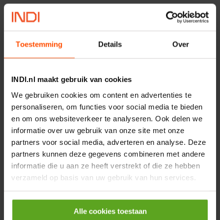
−
+
EA
Aantal
Toestemming
Details
Over
Controleer voorraad
Vergelijken
INDI.nl maakt gebruik van cookies
V-snaarschijf Ø 94mm 3
We gebruiken cookies om content en advertenties te
groeven
personaliseren, om functies voor social media te bieden
Artikelnummer:
090Z3
en om ons websiteverkeer te analyseren. Ook delen we
Merknaam:
Kramp
informatie over uw gebruik van onze site met onze
partners voor social media, adverteren en analyse. Deze
partners kunnen deze gegevens combineren met andere
informatie die u aan ze heeft verstrekt of die ze hebben
−
+
EA
Aantal
verzameld op basis van uw gebruik van hun services.
Controleer voorraad
Alle cookies toestaan