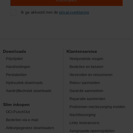
Inschrijven
Ik ga akkoord met de
privacyverklaring
.
Downloads
Klantenservice
Prijslijsten
Veelgestelde vragen
Handleidingen
Bestellen en betalen
Perstabellen
Verzenden en retourneren
Hydrauliek downloads
Retour aanmelden
Aandrijftechniek downloads
Garantie aanmelden
Reparatie aanmelden
Slim inkopen
Problemen met bezorging melden
OCI-PunchOut
Nachtbezorging
Bestellen via e-mail
Links leveranciers
Artikelgegevens downloaden
Aangepaste openingstijden