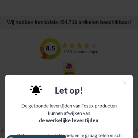
Wij hebben inmiddels 454.716 artikelen beschikbaar!
8.5
1230
beoordelingen
Algemene voorwaarden
|
Disclaimer
|
Juridische mededeling
|
Privacybeleid
|
Cookiebeleid
|
Informatie over INDI