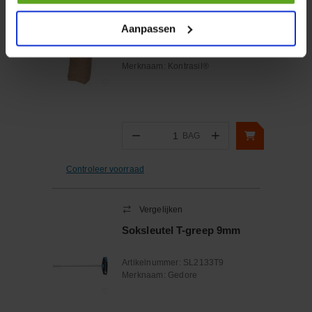
Vergelijken
Straalgrit 0.2 - 1.0mm 25kg
Aanpassen
Artikelnummer:
LT81152
Merknaam:
Kontrasil®
−
+
BAG
Aantal
Controleer voorraad
Vergelijken
Soksleutel T-greep 9mm
Artikelnummer:
SL2133T9
Merknaam:
Gedore