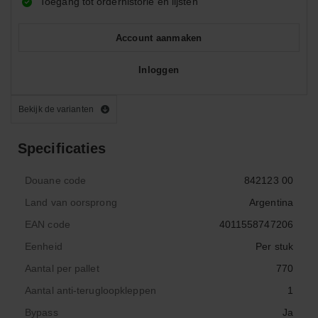
Toegang tot orderhistorie en lijsten
Account aanmaken
Inloggen
Bekijk de varianten
Specificaties
Douane code
842123 00
Land van oorsprong
Argentina
EAN code
4011558747206
Eenheid
Per stuk
Aantal per pallet
770
Aantal anti-terugloopkleppen
1
Bypass
Ja