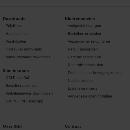
Downloads
Klantenservice
Prijslijsten
Veelgestelde vragen
Handleidingen
Bestellen en betalen
Perstabellen
Verzenden en retourneren
Hydrauliek downloads
Retour aanmelden
Aandrijftechniek downloads
Garantie aanmelden
Reparatie aanmelden
Slim inkopen
Problemen met bezorging melden
OCI-PunchOut
Nachtbezorging
Bestellen via e-mail
Links leveranciers
Artikelgegevens downloaden
Aangepaste openingstijden
SJORS - INDI scan app
Over INDI
Contact