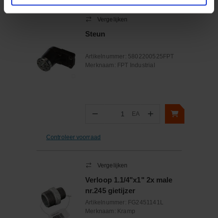
Vergelijken
Steun
Artikelnummer:
5802200525FPT
Merknaam:
FPT Industrial
−
+
EA
Aantal
Controleer voorraad
Vergelijken
Verloop 1.1/4"x1" 2x male
nr.245 gietijzer
Artikelnummer:
FG2451141L
Merknaam:
Kramp