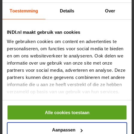
incl. BTW
Toestemming
Details
Over
−
+
INDI.nl maakt gebruik van cookies
Onlangs bekeken:
We gebruiken cookies om content en advertenties te
personaliseren, om functies voor social media te bieden
en om ons websiteverkeer te analyseren. Ook delen we
Vergelijken
informatie over uw gebruik van onze site met onze
Telescoopcilinder 2-traps Ø
partners voor social media, adverteren en analyse. Deze
88-107mm slag 895mm met
partners kunnen deze gegevens combineren met andere
oog
Artikelnummer:
TC4626F
informatie die u aan ze heeft verstrekt of die ze hebben
Merknaam:
Di Natale-Bertelli
verzameld op basis van uw gebruik van hun services.
Alle cookies toestaan
−
+
EA
Aantal
Controleer voorraad
Aanpassen