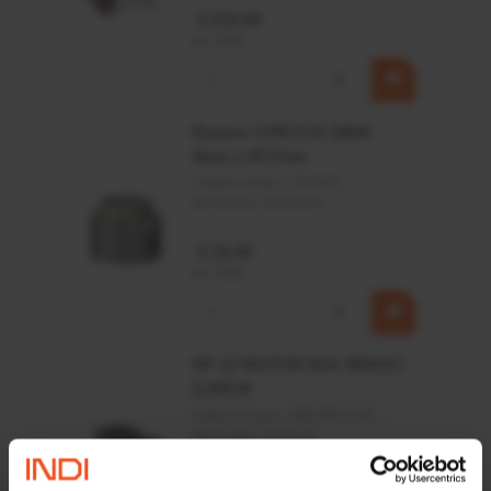
Afdichting buitendiameter (mm)
71
€ 219,68
incl. BTW
−
+
Rotator CPR 5-01 50kN
4mm x Ø17mm
Artikelnummer:
CPR501
Merknaam:
Baltrotors
€ 19,99
incl. BTW
−
+
HP 12 MOTOR B14 380VAC
0,25KW
Artikelnummer:
OK9HPA1240
Merknaam:
Emmegi
€ 32,50