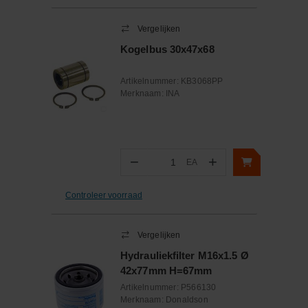
Vergelijken
Kogelbus 30x47x68
Artikelnummer:
KB3068PP
Merknaam:
INA
−
+
EA
Aantal
Controleer voorraad
Vergelijken
Hydrauliekfilter M16x1.5 Ø
42x77mm H=67mm
Artikelnummer:
P566130
Merknaam:
Donaldson