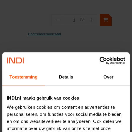
−
+
EA
Aantal
Controleer voorraad
Toestemming
Details
Over
Vaak samen gekocht:
INDI.nl maakt gebruik van cookies
Motor 24VDC 2,2 kw + PTC
We gebruiken cookies om content en advertenties te
personaliseren, om functies voor social media te bieden
Artikelnummer:
MPPDCM24V2200TP
en om ons websiteverkeer te analyseren. Ook delen we
Merknaam:
Kramp
informatie over uw gebruik van onze site met onze