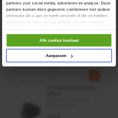
partners voor social media, adverteren en analyse. Deze
€ 219,68
partners kunnen deze gegevens combineren met andere
incl. BTW
informatie die u aan ze heeft verstrekt of die ze hebben
−
+
verzameld op basis van uw gebruik van hun services.
Rotator CPR 5-01 50kN
4mm x Ø17mm
Alle cookies toestaan
Artikelnummer:
CPR501
Merknaam:
Baltrotors
Aanpassen
€ 19,99
incl. BTW
−
+
HP 12 MOTOR B14 380VAC
0,25KW
Artikelnummer:
OK9HPA1240
Merknaam:
Emmegi
€ 32,50