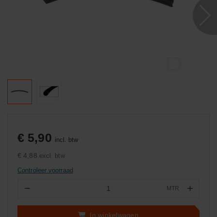
€ 5,90
incl. btw
€ 4,88
excl. btw
Controleer voorraad
−
+
MTR
Aantal
In winkelwagen