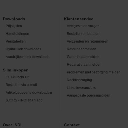
Downloads
Klantenservice
Prijslijsten
Veelgestelde vragen
Handleidingen
Bestellen en betalen
Perstabellen
Verzenden en retourneren
Hydrauliek downloads
Retour aanmelden
Aandrijftechniek downloads
Garantie aanmelden
Reparatie aanmelden
Slim inkopen
Problemen met bezorging melden
OCI-PunchOut
Nachtbezorging
Bestellen via e-mail
Links leveranciers
Artikelgegevens downloaden
Aangepaste openingstijden
SJORS - INDI scan app
Over INDI
Contact