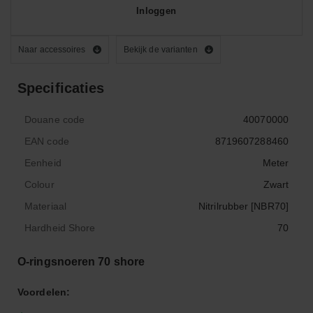
Inloggen
Naar accessoires
Bekijk de varianten
Specificaties
Douane code
40070000
EAN code
8719607288460
Eenheid
Meter
Colour
Zwart
Materiaal
Nitrilrubber [NBR70]
Hardheid Shore
70
O-ringsnoeren 70 shore
Voordelen: