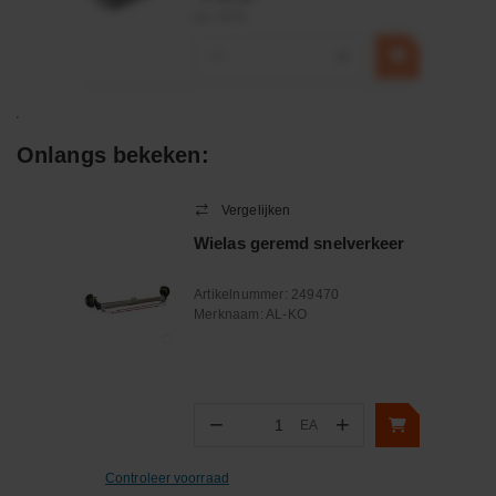
incl. BTW
−
+
Onlangs bekeken:
Vergelijken
Wielas geremd snelverkeer
Artikelnummer:
249470
Merknaam:
AL-KO
−
+
EA
Aantal
Controleer voorraad