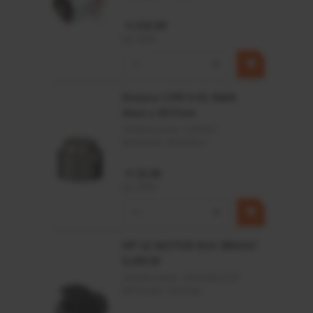
€ 219,68
incl. BTW
−
+
Rotator CPR 5-01 50kN
4mm x Ø17mm
Artikelnummer:
CPR501
Merknaam:
Baltrotors
€ 19,99
incl. BTW
−
+
HP 12 MOTOR B14 380VAC
0,25KW
Artikelnummer:
OK9HPA1240
Merknaam:
Emmegi