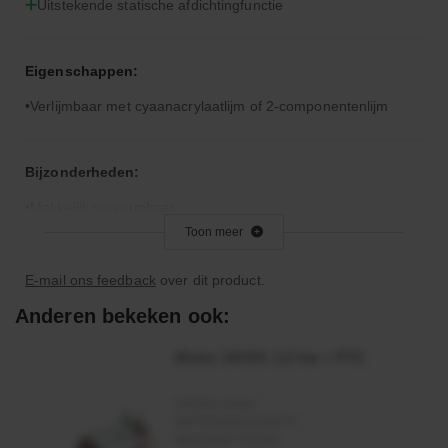
Uitstekende statische afdichtingfunctie
Eigenschappen:
Verlijmbaar met cyaanacrylaatlijm of 2-componentenlijm
Bijzonderheden:
Makkelijk vervormbaar
Toon meer
Toepassingsgebied:
E-mail ons feedback
over dit product.
Vervaardiging rondsnoerringen
Anderen bekeken ook:
Statische afdichting
Motor 24VDC 2,2 kw + PTC
Artikelnummer:
MPPDCM24V2200TP
Merknaam:
Kramp