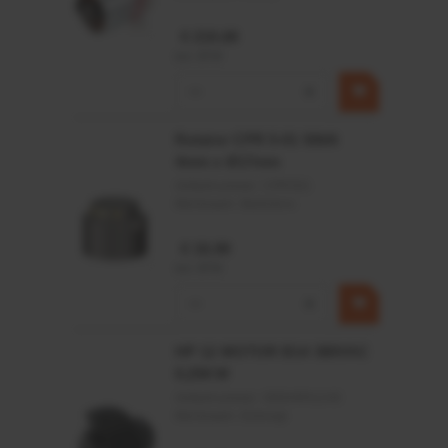
€ 219,68
incl. BTW
−
+
Rotator CPR 5-01 50kN
4mm x Ø17mm
Artikelnummer:
CPR501
Merknaam:
Baltrotors
€ 19,99
incl. BTW
−
+
HP 12 MOTOR B14 380VAC
0,25KW
Artikelnummer:
OK9HPA1240
Merknaam:
Emmegi