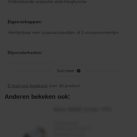
Uitstekende statische afdichtingfunctie
Eigenschappen:
Verlijmbaar met cyaanacrylaatlijm of 2-componentenlijm
Bijzonderheden:
Makkelijk vervormbaar
Toon meer
Toepassingsgebied:
E-mail ons feedback
over dit product.
Vervaardiging rondsnoerringen
Anderen bekeken ook:
Statische afdichting
Motor 24VDC 2,2 kw + PTC
Artikelnummer:
MPPDCM24V2200TP
Merknaam:
Kramp