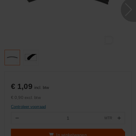
€ 1,09
incl. btw
€ 0,90
excl. btw
Controleer voorraad
−
+
MTR
Aantal
In winkelwagen