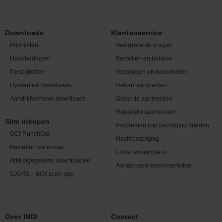
Downloads
Klantenservice
Prijslijsten
Veelgestelde vragen
Handleidingen
Bestellen en betalen
Perstabellen
Verzenden en retourneren
Hydrauliek downloads
Retour aanmelden
Aandrijftechniek downloads
Garantie aanmelden
Reparatie aanmelden
Slim inkopen
Problemen met bezorging melden
OCI-PunchOut
Nachtbezorging
Bestellen via e-mail
Links leveranciers
Artikelgegevens downloaden
Aangepaste openingstijden
SJORS - INDI scan app
Over INDI
Contact