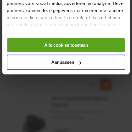
partners voor social media, adverteren en analyse. Deze
€ 219,68
partners kunnen deze gegevens combineren met andere
incl. BTW
informatie die u aan ze heeft verstrekt of die ze hebben
−
+
verzameld op basis van uw gebruik van hun services.
Rotator CPR 5-01 50kN
4mm x Ø17mm
Alle cookies toestaan
Artikelnummer:
CPR501
Merknaam:
Baltrotors
Aanpassen
€ 19,99
incl. BTW
−
+
HP 12 MOTOR B14 380VAC
0,25KW
Artikelnummer:
OK9HPA1240
Merknaam:
Emmegi
€ 32,50