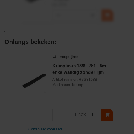
incl. BTW
−
+
Onlangs bekeken:
Vergelijken
Krimpkous 18/6 - 3:1 - 5m
enkelwandig zonder lijm
Artikelnummer:
HSS3108B
Merknaam:
Kramp
−
+
BOX
Aantal
Controleer voorraad