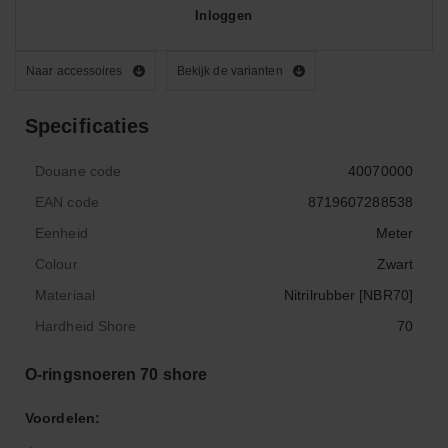
Inloggen
Naar accessoires
Bekijk de varianten
Specificaties
Douane code
40070000
EAN code
8719607288538
Eenheid
Meter
Colour
Zwart
Materiaal
Nitrilrubber [NBR70]
Hardheid Shore
70
O-ringsnoeren 70 shore
Voordelen: