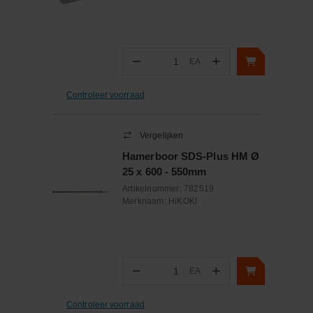
−
+
EA
Aantal
Controleer voorraad
Vergelijken
Hamerboor SDS-Plus HM Ø
25 x 600 - 550mm
Artikelnummer:
782519
Merknaam:
HiKOKI
−
+
EA
Aantal
Controleer voorraad