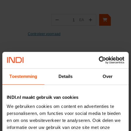
−
+
EA
Aantal
Controleer voorraad
Toestemming
Details
Over
Vaak samen gekocht:
INDI.nl maakt gebruik van cookies
Motor 24VDC 2,2 kw + PTC
We gebruiken cookies om content en advertenties te
personaliseren, om functies voor social media te bieden
Artikelnummer:
MPPDCM24V2200TP
en om ons websiteverkeer te analyseren. Ook delen we
Merknaam:
Kramp
informatie over uw gebruik van onze site met onze