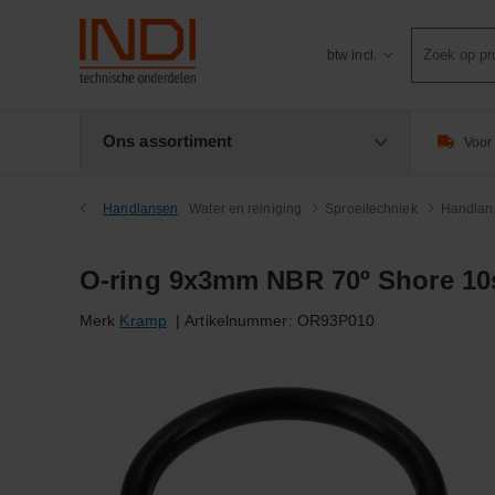
Product
btw incl.
zoeken
Ons assortiment
Voor 
Handlansen
Water en reiniging
Sproeitechniek
Handlan
O-ring 9x3mm NBR 70º Shore 10
Merk
Kramp
|
Artikelnummer:
OR93P010