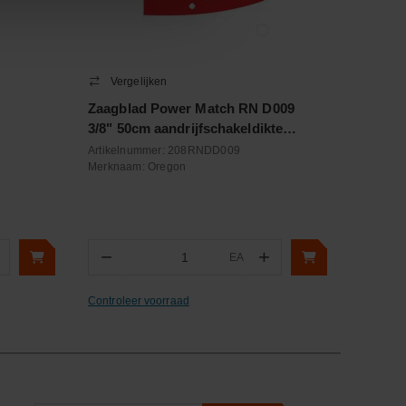
Vergelijken
Zaagblad Power Match RN D009
3/8" 50cm aandrijfschakeldikte
1.5mm
Artikelnummer:
208RNDD009
Merknaam:
Oregon
−
+
EA
Aantal
Controleer voorraad