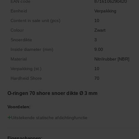
EAN code
8716106290420
Eenheid
Verpakking
Content in sale unit (pcs)
10
Colour
Zwart
Snoerdikte
3
Inside diameter (mm)
9.00
Material
Nitrilrubber [NBR]
Verpakking (st.)
10
Hardheid Shore
70
O-ringen 70 shore snoer dikte Ø 3 mm
Voordelen:
Uitstekende statische afdichtingfunctie
Eigenschappen: