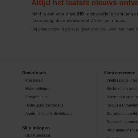
Altijd het laatste nieuws ont
Meld je aan voor onze INDI-nieuwsbrief en ontvang 
Je ontvangt deze nieuwsbrief 2 keer per maand.
Wij gaan zorgvuldig met je gegevens om. Lees hier meer o
Downloads
Klantenservice
Prijslijsten
Veelgestelde vrag
Handleidingen
Bestellen en beta
Perstabellen
Verzenden en ret
Hydrauliek downloads
Retour aanmelde
Aandrijftechniek downloads
Garantie aanmeld
Reparatie aanmel
Slim inkopen
Problemen met be
OCI-PunchOut