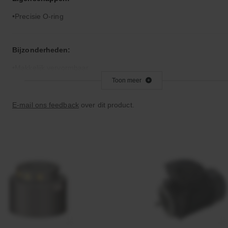
Precisie O-ring
Bijzonderheden:
Makkelijk vervormbaar
Toon meer
Toepassingsgebied:
E-mail ons feedback
over dit product.
Statische en dynamische afdichting
Afdichtingen voor synthetische- en natuurlijke oliën