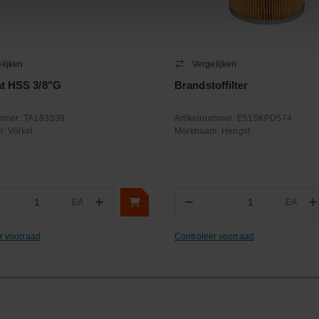
lijken
Vergelijken
at HSS 3/8"G
Brandstoffilter
ummer:
TA183S38
Artikelnummer:
E515KPD574
m:
Völkel
Merknaam:
Hengst
+
−
+
EA
EA
ntal
Aantal
r voorraad
Controleer voorraad