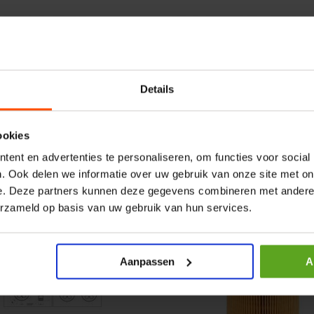
r CPR 5-01 50kN 4mm x
HP 12 MOTOR B14 380VAC 
ummer:
CPR501
Artikelnummer:
OK9HPA1240
m:
Baltrotors
Merknaam:
Emmegi
Details
€ 32,50
incl. BTW
ookies
+
−
+
ent en advertenties te personaliseren, om functies voor social
. Ook delen we informatie over uw gebruik van onze site met on
e. Deze partners kunnen deze gegevens combineren met andere i
erzameld op basis van uw gebruik van hun services.
Aanpassen
A