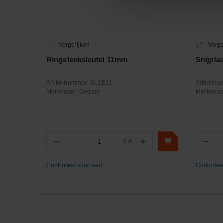
Vergelijken
Verge
Ringsteeksleutel 11mm
Snijpla
Artikelnummer:
SL1B11
Artikeln
Merknaam:
Gedore
Merknaa
−
+
−
EA
Aantal
Aa
Controleer voorraad
Controlee