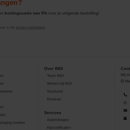
vangen?
een
kortingscode van 5%
voor je volgende bestelling!
ver in de
privacyverklaring
.
Over INDI
Cont
Wij st
en
Team INDI
Maa
len
Werken bij INDI
ourneren
Vacatures
n
Reviews
en
Services
den
Assemblages
zorging melden
Hijscertificaten