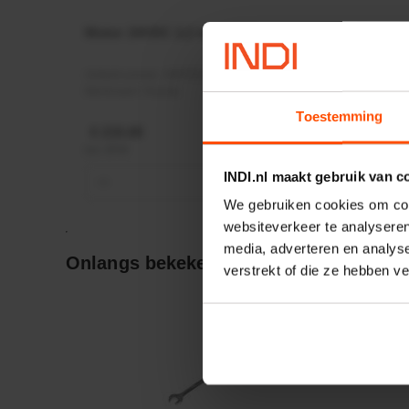
Motor 24VDC 2,2 kw + PTC
Rotato
Ø17mm
Artikelnummer:
MPPDCM24V2200TP
Artikeln
Merknaam:
Kramp
Merknaa
Toestemming
€ 219,68
€ 19,99
incl. BTW
incl. BTW
INDI.nl maakt gebruik van c
−
+
−
We gebruiken cookies om cont
websiteverkeer te analyseren
media, adverteren en analys
Onlangs bekeken:
verstrekt of die ze hebben v