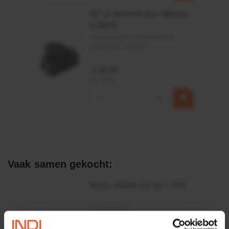
HP 12 MOTOR B14 380VAC
0,25KW
Artikelnummer:
OK9HPA1240
Merknaam:
Emmegi
€ 32,50
incl. BTW
−
+
Vaak samen gekocht:
Motor 24VDC 2,2 kw + PTC
Artikelnummer:
MPPDCM24V2200TP
Merknaam:
Kramp