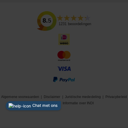
8.5
1231
beoordelingen
Algemene voorwaarden
|
Disclaimer
|
Juridische mededeling
|
Privacybeleid
|
Cookiebeleid
|
Informatie over INDI