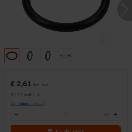
€ 2,61
incl. btw
€ 2,16
excl. btw
Controleer voorraad
−
+
EA
Aantal
In winkelwagen