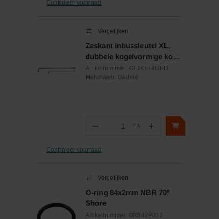
Controleer voorraad
Vergelijken
Zeskant inbussleutel XL,
dubbele kogelvormige kop
4mm
Artikelnummer:
42DKEL4GED
Merknaam:
Gedore
−
+
EA
Aantal
Controleer voorraad
Vergelijken
O-ring 84x2mm NBR 70º
Shore
Artikelnummer:
OR842P001