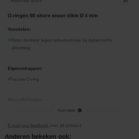
Hardheid Shore
90
O-ringen 90 shore snoer dikte Ø 4 mm
Voordelen:
Beter bestand tegen spleetextrusie bij dynamische
afdichting
Eigenschappen:
Precisie O-ring
Bijzonderheden:
Hardere rubbercompound dan 70° Shore A
Toon meer
E-mail ons feedback
over dit product.
Toepassingsgebied:
Anderen bekeken ook: