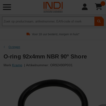
Product
zoeken
Voor 18 uur besteld, morgen in huis*
O-ringen
O-ring 92x4mm NBR 90º Shore
Merk
Kramp
|
Artikelnummer:
OR92490P001