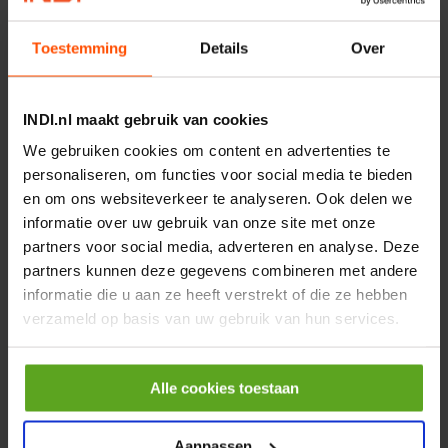
€ 219,68
Toestemming
Details
Over
incl. BTW
−
+
INDI.nl maakt gebruik van cookies
Rotator CPR 5-01 50kN
We gebruiken cookies om content en advertenties te
4mm x Ø17mm
personaliseren, om functies voor social media te bieden
Artikelnummer:
CPR501
en om ons websiteverkeer te analyseren. Ook delen we
Merknaam:
Baltrotors
informatie over uw gebruik van onze site met onze
partners voor social media, adverteren en analyse. Deze
€ 19,99
partners kunnen deze gegevens combineren met andere
incl. BTW
informatie die u aan ze heeft verstrekt of die ze hebben
−
+
verzameld op basis van uw gebruik van hun services.
HP 12 MOTOR B14 380VAC
0,25KW
Alle cookies toestaan
Artikelnummer:
OK9HPA1240
Merknaam:
Emmegi
Aanpassen