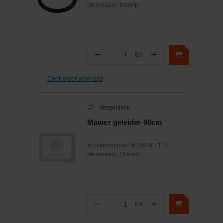
Merknaam:
Kramp
−
+
EA
Aantal
Controleer voorraad
Vergelijken
Maaier geleider 90cm
Artikelnummer:
902RHFL114
Merknaam:
Oregon
−
+
EA
Aantal