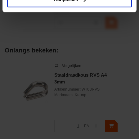
€ 32,50
incl. BTW
−
+
Onlangs bekeken:
Vergelijken
Staaldraadkous RVS A4
3mm
Artikelnummer:
WT03RVS
Merknaam:
Kramp
−
+
EA
Aantal