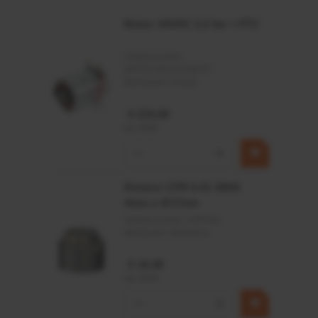
Statische en dynamische afdichting
Motor 24VDC 2,2 kw + PTC
Afdichtingen voor synthetische- en natuurlijke oliën
Artikelnummer:
MPPDCM24V2200TP
Merknaam:
Kramp
€ 219,68
incl. BTW
−
+
Rotator CPR 5-01 50kN
4mm x Ø17mm
Artikelnummer:
CPR501
Merknaam:
Baltrotors
€ 19,99
incl. BTW
−
+