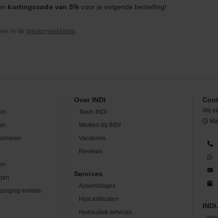
een
kortingscode van 5%
voor je volgende bestelling!
ver in de
privacyverklaring
.
Over INDI
Cont
Wij st
en
Team INDI
Maa
len
Werken bij INDI
ourneren
Vacatures
n
Reviews
en
Services
den
Assemblages
zorging melden
Hijscertificaten
INDI.
Hydrauliek services
Win