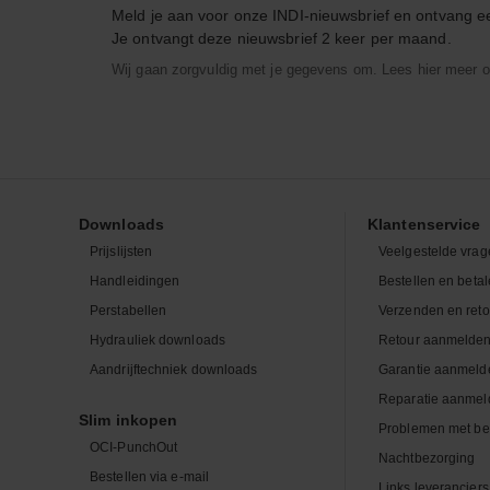
Meld je aan voor onze INDI-nieuwsbrief en ontvang 
Je ontvangt deze nieuwsbrief 2 keer per maand.
Wij gaan zorgvuldig met je gegevens om. Lees hier meer o
Downloads
Klantenservice
Prijslijsten
Veelgestelde vrag
Handleidingen
Bestellen en beta
Perstabellen
Verzenden en ret
Hydrauliek downloads
Retour aanmelde
Aandrijftechniek downloads
Garantie aanmeld
Reparatie aanmel
Slim inkopen
Problemen met be
OCI-PunchOut
Nachtbezorging
Bestellen via e-mail
Links leveranciers