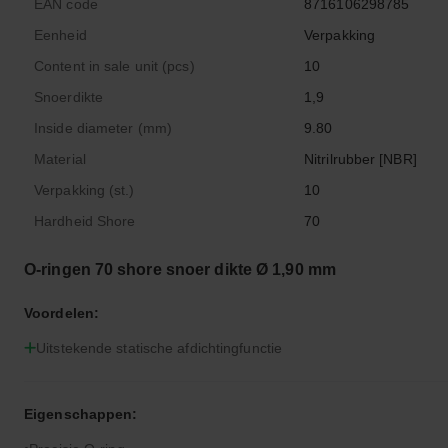
EAN code
8716106298785
Eenheid
Verpakking
Content in sale unit (pcs)
10
Snoerdikte
1,9
Inside diameter (mm)
9.80
Material
Nitrilrubber [NBR]
Verpakking (st.)
10
Hardheid Shore
70
O-ringen 70 shore snoer dikte Ø 1,90 mm
Voordelen:
Uitstekende statische afdichtingfunctie
Eigenschappen: