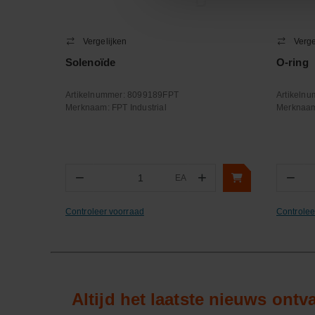
Vergelijken
Verge
Solenoïde
O-ring
Artikelnummer:
8099189FPT
Artikeln
Merknaam:
FPT Industrial
Merknaa
−
+
−
EA
Aantal
Aa
Controleer voorraad
Controlee
Altijd het laatste nieuws ont