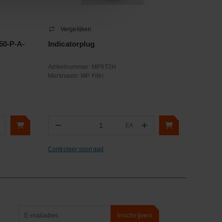
Vergelijken
50-P-A-
Indicatorplug
Artikelnummer:
MP9T2H
Merknaam:
MP Filtri
−
+
EA
Aantal
Controleer voorraad
Product
Inschrijven
zoeken