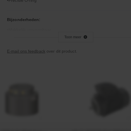
Precisie O-ring
Bijzonderheden:
Makkelijk vervormbaar
Toon meer
Toepassingsgebied:
E-mail ons feedback
over dit product.
Statische en dynamische afdichting
Afdichtingen voor synthetische- en natuurlijke oliën