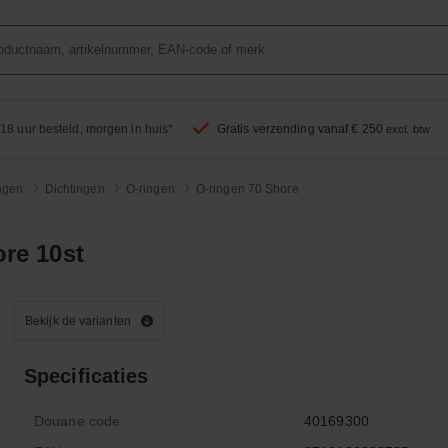
18 uur besteld, morgen in huis*
Gratis verzending vanaf € 250
excl. btw
ingen
Dichtingen
O-ringen
O-ringen 70 Shore
re 10st
Bekijk de varianten
Specificaties
Douane code
40169300