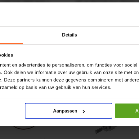
r CPR 5-01 50kN 4mm x
HP 12 MOTOR B14 380VAC 
ummer:
CPR501
Artikelnummer:
OK9HPA1240
m:
Baltrotors
Merknaam:
Emmegi
Details
€ 32,50
incl. BTW
+
−
+
ookies
ent en advertenties te personaliseren, om functies voor social
. Ook delen we informatie over uw gebruik van onze site met on
e. Deze partners kunnen deze gegevens combineren met andere i
erzameld op basis van uw gebruik van hun services.
Aanpassen
A