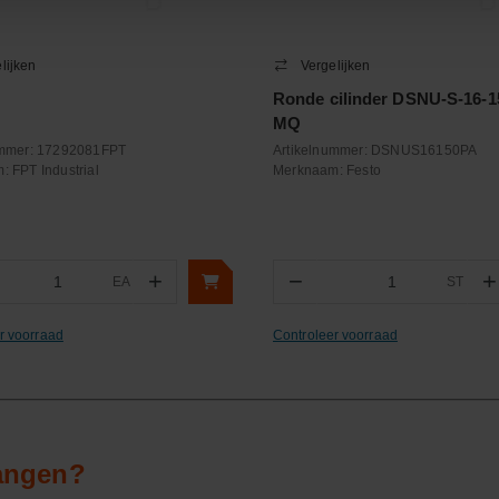
lijken
Vergelijken
Ronde cilinder DSNU-S-16-1
MQ
ummer:
17292081FPT
Artikelnummer:
DSNUS16150PA
m:
FPT Industrial
Merknaam:
Festo
+
−
+
EA
ST
ntal
Aantal
r voorraad
Controleer voorraad
vangen?