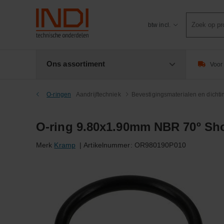
Product
btw incl.
zoeken
Ons assortiment
Voor 
O-ringen
Aandrijftechniek
Bevestigingsmaterialen en dicht
O-ring 9.80x1.90mm NBR 70º Sho
Merk
Kramp
|
Artikelnummer:
OR980190P010