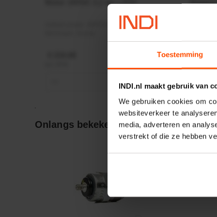
Motor 24VDC 2,2 kw + PTC
Rotato
Ø17mm
Artikelnummer:
MPPDCM24V2200TP
Artikeln
Merknaam:
Kramp
Merknaa
Toestemming
€ 219,68
€ 19,99
incl. BTW
incl. BTW
−
+
−
INDI.nl maakt gebruik van c
We gebruiken cookies om cont
websiteverkeer te analyseren
Onlangs bekeken:
media, adverteren en analys
verstrekt of die ze hebben v