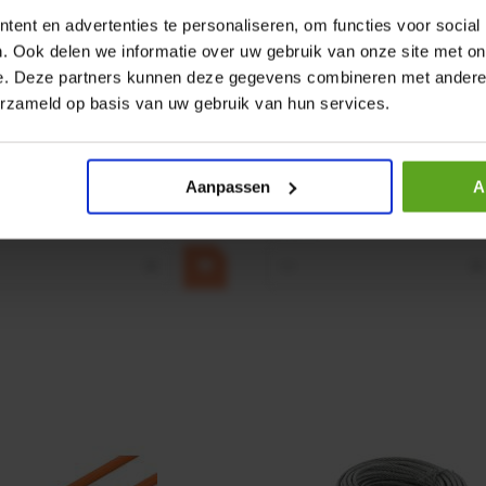
ent en advertenties te personaliseren, om functies voor social
. Ook delen we informatie over uw gebruik van onze site met on
e. Deze partners kunnen deze gegevens combineren met andere i
r CPR 5-01 50kN 4mm x
HP 12 MOTOR B14 380VAC 
erzameld op basis van uw gebruik van hun services.
ummer:
CPR501
Artikelnummer:
OK9HPA1240
m:
Baltrotors
Merknaam:
Emmegi
Aanpassen
A
€ 32,50
incl. BTW
+
−
+