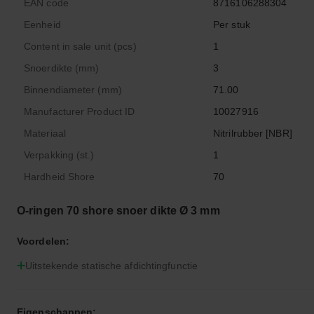
EAN code
8716106288304
Eenheid
Per stuk
Content in sale unit (pcs)
1
Snoerdikte (mm)
3
Binnendiameter (mm)
71.00
Manufacturer Product ID
10027916
Materiaal
Nitrilrubber [NBR]
Verpakking (st.)
1
Hardheid Shore
70
O-ringen 70 shore snoer dikte Ø 3 mm
Voordelen:
Uitstekende statische afdichtingfunctie
Eigenschappen: