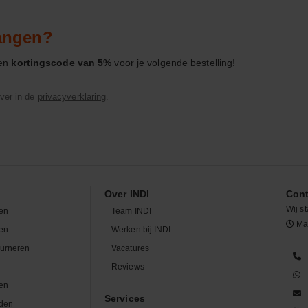
vangen?
een
kortingscode van 5%
voor je volgende bestelling!
ver in de
privacyverklaring
.
Over INDI
Cont
Wij st
en
Team INDI
Maa
len
Werken bij INDI
ourneren
Vacatures
n
Reviews
en
Services
den