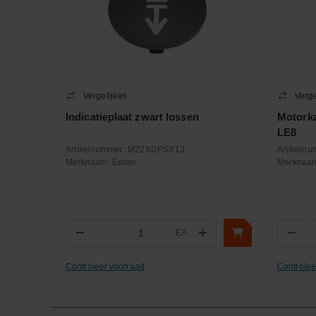
Vergelijken
Verge
Indicatieplaat zwart lossen
Motork
LE8
Artikelnummer:
M22XDPSX13
Artikeln
Merknaam:
Eaton
Merknaa
−
+
−
EA
Aantal
Aa
Controleer voorraad
Controlee