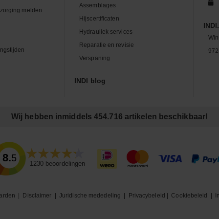
Assemblages
zorging melden
Hijscertificaten
INDI.
Hydrauliek services
Win
Reparatie en revisie
ngstijden
972
Verspaning
INDI blog
Wij hebben inmiddels 454.716 artikelen beschikbaar!
8.5
1230
beoordelingen
arden
|
Disclaimer
|
Juridische mededeling
|
Privacybeleid
|
Cookiebeleid
|
I