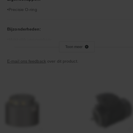
Precisie O-ring
Bijzonderheden:
Makkelijk vervormbaar
Toon meer
Toepassingsgebied:
E-mail ons feedback
over dit product.
Statische en dynamische afdichting
Afdichtingen voor synthetische- en natuurlijke oliën