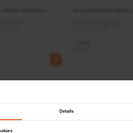
r CPR 5-01 50kN 4mm x
HP 12 MOTOR B14 380VAC 
ummer:
CPR501
Artikelnummer:
OK9HPA1240
m:
Baltrotors
Merknaam:
Emmegi
€ 32,50
incl. BTW
+
−
+
Details
ookies