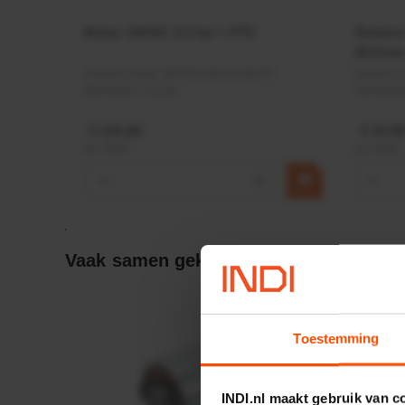
Motor 24VDC 2,2 kw + PTC
Rotato
Ø17mm
Artikelnummer:
MPPDCM24V2200TP
Artikeln
Merknaam:
Kramp
Merknaa
€ 219,68
€ 19,99
incl. BTW
incl. BTW
−
+
−
Vaak samen gekocht:
Toestemming
INDI.nl maakt gebruik van c