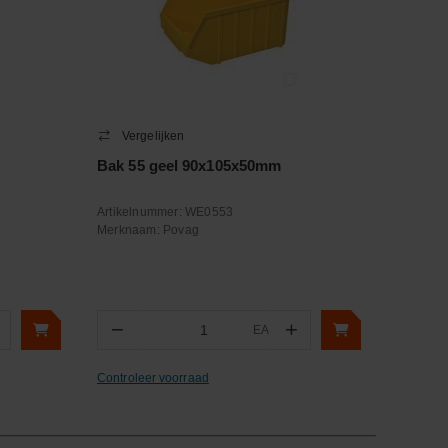
Vergelijken
Bak 55 geel 90x105x50mm
Artikelnummer:
WE0553
Merknaam:
Povag
−
+
EA
Aantal
Controleer voorraad