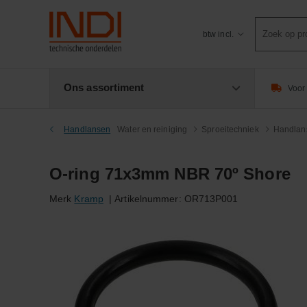
Product
btw incl.
zoeken
Ons assortiment
Voor 
Handlansen
Water en reiniging
Sproeitechniek
Handlan
O-ring 71x3mm NBR 70º Shore
Merk
Kramp
|
Artikelnummer:
OR713P001