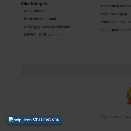
Slim inkopen
Problemen met be
OCI-PunchOut
Nachtbezorging
Bestellen via e-mail
Links leveranciers
Artikelgegevens downloaden
Aangepaste openi
SJORS - INDI scan app
Algemene voorwa