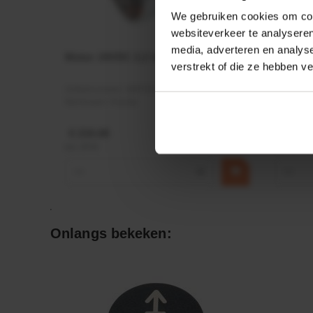
We gebruiken cookies om cont
websiteverkeer te analyseren
media, adverteren en analys
Motor 24VDC 2,2 kw + PTC
Rotato
verstrekt of die ze hebben v
Ø17mm
Artikelnummer:
MPPDCM24V2200TP
Artikeln
Merknaam:
Kramp
Merknaa
€ 219,68
€ 19,99
incl. BTW
incl. BTW
−
+
−
Onlangs bekeken: