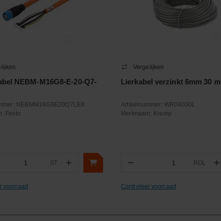
lijken
Vergelijken
abel NEBM-M16G8-E-20-Q7-
Lierkabel verzinkt 6mm 30 m
ummer:
NEBMM16G8E20Q7LE8
Artikelnummer:
WR06030L
m:
Festo
Merknaam:
Kramp
+
−
+
ST
ROL
ntal
Aantal
r voorraad
Controleer voorraad