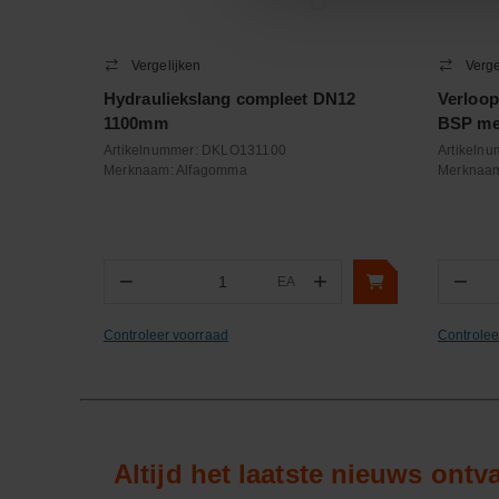
Vergelijken
Verge
Hydrauliekslang compleet DN12
Verloop
1100mm
BSP met
Artikelnummer:
DKLO131100
Artikeln
Merknaam:
Alfagomma
Merknaa
−
+
−
EA
Aantal
Aa
Controleer voorraad
Controlee
Altijd het laatste nieuws ont