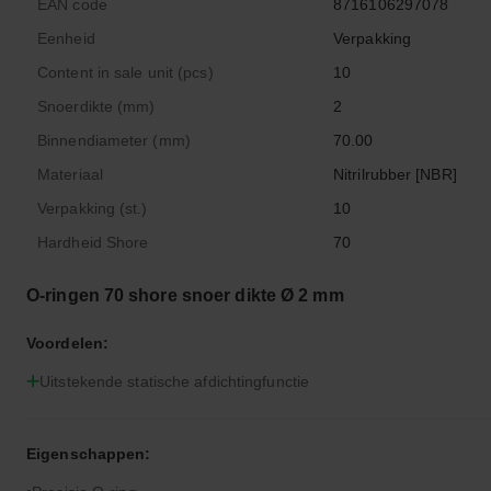
EAN code
8716106297078
Eenheid
Verpakking
Content in sale unit (pcs)
10
Snoerdikte (mm)
2
Binnendiameter (mm)
70.00
Materiaal
Nitrilrubber [NBR]
Verpakking (st.)
10
Hardheid Shore
70
O-ringen 70 shore snoer dikte Ø 2 mm
Voordelen:
Uitstekende statische afdichtingfunctie
Eigenschappen: