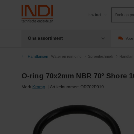
Product
btw incl.
zoeken
Ons assortiment
Voor 
Handlansen
Water en reiniging
Sproeitechniek
Handlan
O-ring 70x2mm NBR 70º Shore 1
Merk
Kramp
|
Artikelnummer:
OR702P010