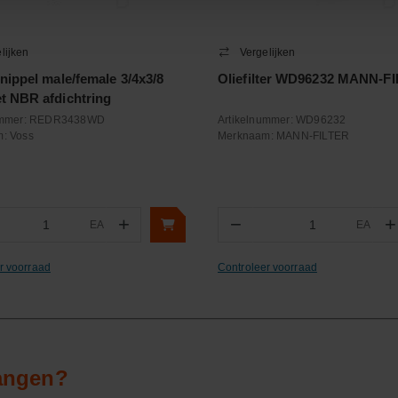
lijken
Vergelijken
nippel male/female 3/4x3/8
Oliefilter WD96232 MANN-F
 NBR afdichtring
ummer:
REDR3438WD
Artikelnummer:
WD96232
m:
Voss
Merknaam:
MANN-FILTER
+
−
+
EA
EA
ntal
Aantal
r voorraad
Controleer voorraad
vangen?