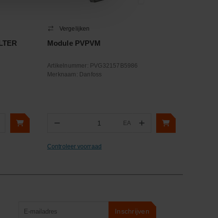
Vergelijken
ILTER
Module PVPVM
Artikelnummer:
PVG32157B5986
Merknaam:
Danfoss
−
+
EA
Aantal
Controleer voorraad
Product
Inschrijven
zoeken