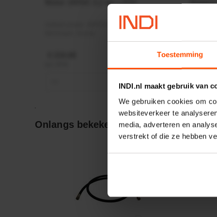
Motor 24VDC 2,2 kw + PTC
Rotato
Ø17mm
Artikelnummer:
MPPDCM24V2200TP
Artikeln
Merknaam:
Kramp
Merknaa
Toestemming
€ 219,68
€ 19,99
incl. BTW
incl. BTW
−
+
−
INDI.nl maakt gebruik van c
We gebruiken cookies om cont
websiteverkeer te analyseren
Onlangs bekeken:
media, adverteren en analys
verstrekt of die ze hebben v