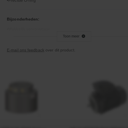
Precisie O-ring
Bijzonderheden:
Makkelijk vervormbaar
Toon meer
Toepassingsgebied:
E-mail ons feedback
over dit product.
Statische en dynamische afdichting
Afdichtingen voor synthetische- en natuurlijke oliën