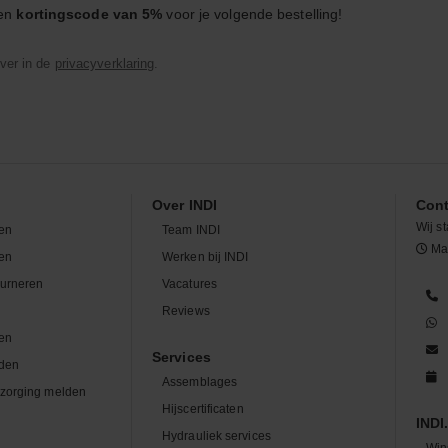
een
kortingscode van 5%
voor je volgende bestelling!
ver in de
privacyverklaring
.
Over INDI
Cont
Wij st
en
Team INDI
Maa
len
Werken bij INDI
ourneren
Vacatures
n
Reviews
en
Services
den
Assemblages
zorging melden
Hijscertificaten
INDI.
Hydrauliek services
Win