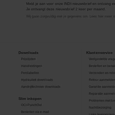
Meld je aan voor onze INDI-nieuwsbrief en ontvang 
Je ontvangt deze nieuwsbrief 2 keer per maand.
Wij gaan zorgvuldig met je gegevens om. Lees hier meer o
Downloads
Klantenservice
Prijslijsten
Veelgestelde vrag
Handleidingen
Bestellen en beta
Perstabellen
Verzenden en ret
Hydrauliek downloads
Retour aanmelde
Aandrijftechniek downloads
Garantie aanmeld
Reparatie aanmel
Slim inkopen
Problemen met be
OCI-PunchOut
Nachtbezorging
Bestellen via e-mail
Links leveranciers