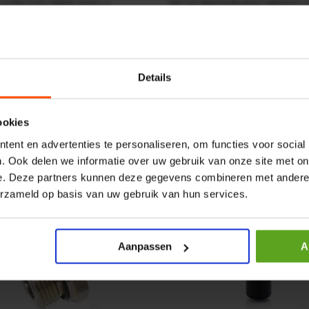
r CPR 5-01 50kN 4mm x
HP 12 MOTOR B14 380VAC 
ummer:
CPR501
Artikelnummer:
OK9HPA1240
m:
Baltrotors
Merknaam:
Emmegi
Details
€ 32,50
incl. BTW
+
−
+
ookies
ent en advertenties te personaliseren, om functies voor social
. Ook delen we informatie over uw gebruik van onze site met on
e. Deze partners kunnen deze gegevens combineren met andere i
erzameld op basis van uw gebruik van hun services.
Aanpassen
A