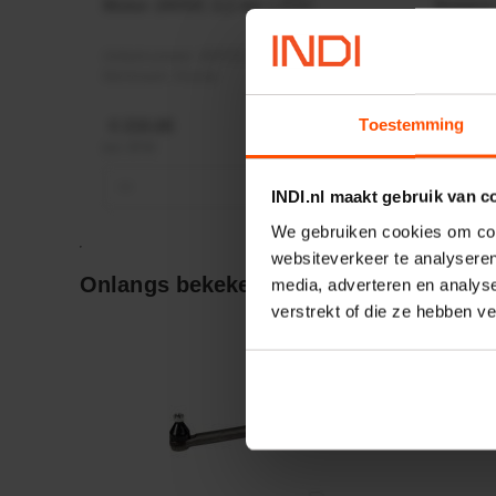
Motor 24VDC 2,2 kw + PTC
Rotato
Ø17mm
Artikelnummer:
MPPDCM24V2200TP
Artikeln
Merknaam:
Kramp
Merknaa
Toestemming
€ 219,68
€ 19,99
incl. BTW
incl. BTW
−
+
−
INDI.nl maakt gebruik van c
We gebruiken cookies om cont
websiteverkeer te analyseren
Onlangs bekeken:
media, adverteren en analys
verstrekt of die ze hebben v