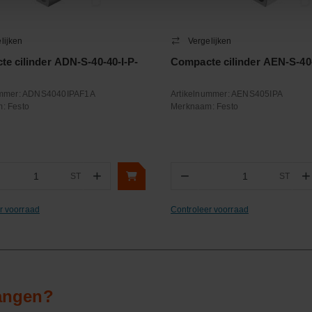
lijken
Vergelijken
e cilinder ADN-S-40-40-I-P-
Compacte cilinder AEN-S-40-
ummer:
ADNS4040IPAF1A
Artikelnummer:
AENS405IPA
m:
Festo
Merknaam:
Festo
+
−
+
ST
ST
ntal
Aantal
r voorraad
Controleer voorraad
vangen?