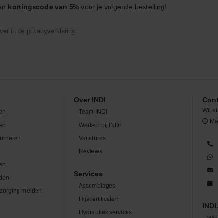
een
kortingscode van 5%
voor je volgende bestelling!
ver in de
privacyverklaring
.
Over INDI
Cont
Wij st
en
Team INDI
Maa
len
Werken bij INDI
ourneren
Vacatures
n
Reviews
en
Services
den
Assemblages
zorging melden
Hijscertificaten
INDI.
Hydrauliek services
Win