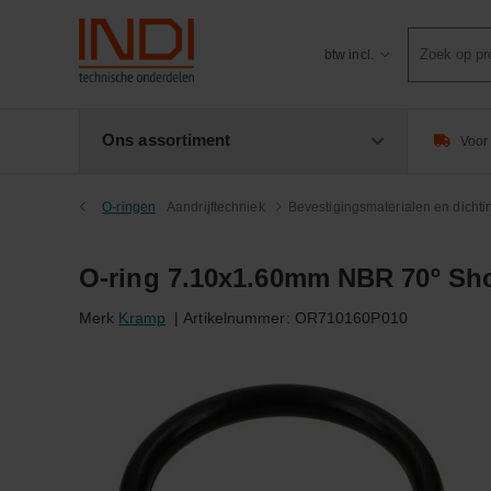
Product
btw incl.
zoeken
Ons assortiment
Voor 
O-ringen
Aandrijftechniek
Bevestigingsmaterialen en dicht
O-ring 7.10x1.60mm NBR 70º Sho
Merk
Kramp
|
Artikelnummer:
OR710160P010