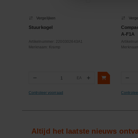
Vergelijken
Verge
Stuurkogel
Compact
A-F1A
Artikelnummer:
2200302643A1
Artikeln
Merknaam:
Kramp
Merknaa
−
+
−
EA
Aantal
Aa
Controleer voorraad
Controlee
Altijd het laatste nieuws ont