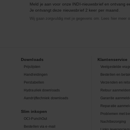
Meld je aan voor onze INDI-nieuwsbrief en ontvang 
Je ontvangt deze nieuwsbrief 2 keer per maand.
Wij gaan zorgvuldig met je gegevens om. Lees hier meer o
Downloads
Klantenservice
Prijslijsten
Veelgestelde vrag
Handleidingen
Bestellen en beta
Perstabellen
Verzenden en ret
Hydrauliek downloads
Retour aanmelde
Aandrijftechniek downloads
Garantie aanmeld
Reparatie aanmel
Slim inkopen
Problemen met be
OCI-PunchOut
Nachtbezorging
Bestellen via e-mail
Links leveranciers