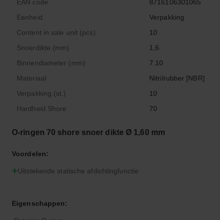
EAN code
8716106301065
Eenheid
Verpakking
Content in sale unit (pcs)
10
Snoerdikte (mm)
1,6
Binnendiameter (mm)
7.10
Materiaal
Nitrilrubber [NBR]
Verpakking (st.)
10
Hardheid Shore
70
O-ringen 70 shore snoer dikte Ø 1,60 mm
Voordelen:
Uitstekende statische afdichtingfunctie
Eigenschappen: