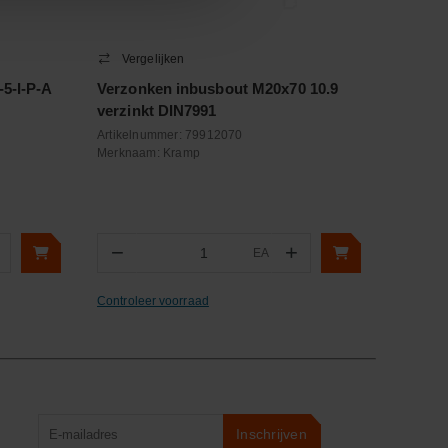
Vergelijken
5-I-P-A
Verzonken inbusbout M20x70 10.9
verzinkt DIN7991
Artikelnummer:
79912070
Merknaam:
Kramp
−
+
EA
Aantal
Controleer voorraad
Product
Inschrijven
zoeken