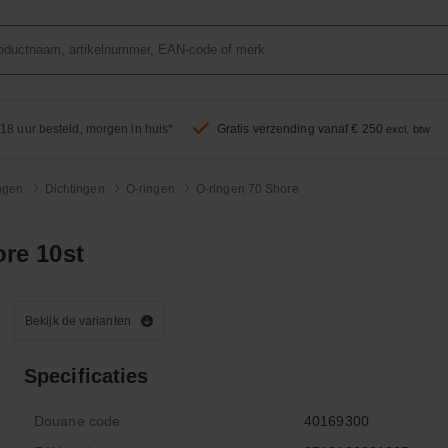
18 uur besteld, morgen in huis*
Gratis verzending vanaf € 250
excl. btw
ingen
Dichtingen
O-ringen
O-ringen 70 Shore
re 10st
Bekijk de varianten
Specificaties
Douane code
40169300