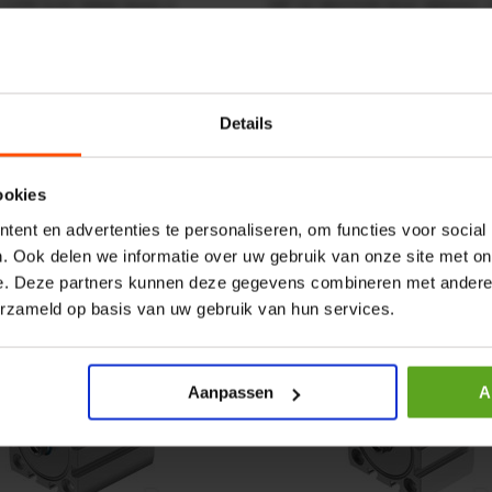
r CPR 5-01 50kN 4mm x
HP 12 MOTOR B14 380VAC 
ummer:
CPR501
Artikelnummer:
OK9HPA1240
m:
Baltrotors
Merknaam:
Emmegi
Details
€ 32,50
incl. BTW
+
−
+
ookies
ent en advertenties te personaliseren, om functies voor social
. Ook delen we informatie over uw gebruik van onze site met on
e. Deze partners kunnen deze gegevens combineren met andere i
erzameld op basis van uw gebruik van hun services.
Aanpassen
A