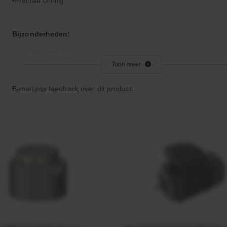
Precisie O-ring
Bijzonderheden:
Makkelijk vervormbaar
Toon meer
Toepassingsgebied:
E-mail ons feedback
over dit product.
Statische en dynamische afdichting
Afdichtingen voor synthetische- en natuurlijke oliën