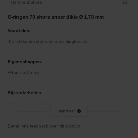
Hardheid Shore
70
O-ringen 70 shore snoer dikte Ø 1,78 mm
Voordelen:
Uitstekende statische afdichtingfunctie
Eigenschappen:
Precisie O-ring
Bijzonderheden:
Makkelijk vervormbaar
Toon meer
Toepassingsgebied:
E-mail ons feedback
over dit product.
Statische en dynamische afdichting