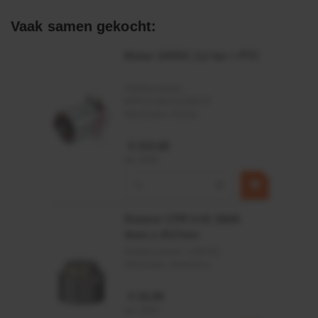
Afdichtingen voor synthetische- en natuurlijke oliën
Vaak samen gekocht:
Motor 24VDC 2,2 kw + PTC
Artikelnummer:
MPPDCM24V2200TP
Merknaam:
Kramp
€ 219,68
incl. BTW
−
+
Rotator CPR 5-01 50kN
4mm x Ø17mm
Artikelnummer:
CPR501
Merknaam:
Baltrotors
€ 19,99
incl. BTW