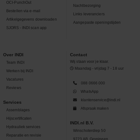
OCI-PunchOut
Nachtbezorging
Bestellen via e-mail
Links leveranciers
Artikelgegevens downloaden
Aangepaste openingstijden
SJORS - INDI scan app
Over INDI
Contact
Wij staan voor je klaar.
Team INDI
Maandag - vrijdag 7 - 18 uur
Werken bij INDI
Vacatures
088 0666 000
Reviews
WhatsApp
klantenservice@indi.nl
Services
Afspraak maken
Assemblages
Hijscertificaten
INDI.nl B.V.
Hydrauliek services
Winschoterdiep 50
Reparatie en revisie
9723 AB, Groningen