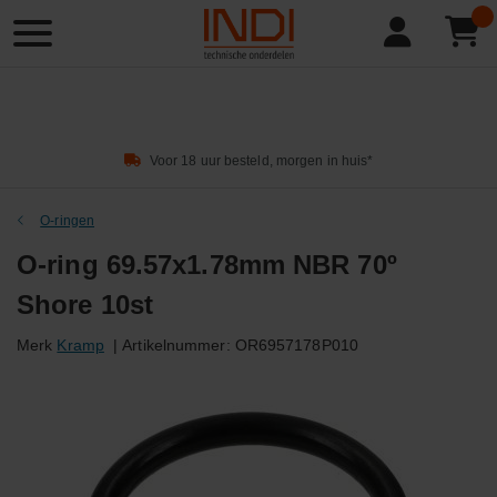
Product
zoeken
Voor 18 uur besteld, morgen in huis*
O-ringen
O-ring 69.57x1.78mm NBR 70º
Shore 10st
Merk
Kramp
|
Artikelnummer:
OR6957178P010