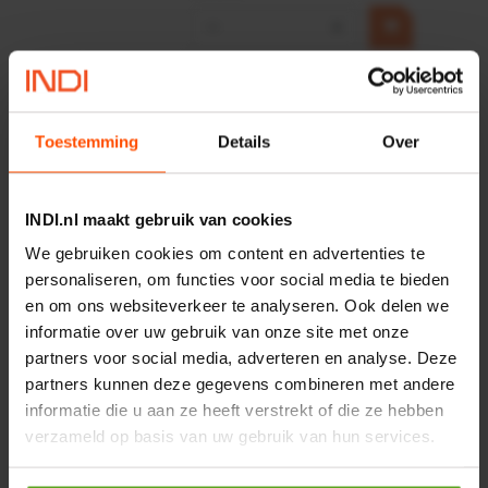
−
+
HP 12 MOTOR B14 380VAC
0,25KW
Artikelnummer:
OK9HPA1240
Toestemming
Details
Over
Merknaam:
Emmegi
€ 32,50
INDI.nl maakt gebruik van cookies
incl. BTW
We gebruiken cookies om content en advertenties te
−
+
personaliseren, om functies voor social media te bieden
en om ons websiteverkeer te analyseren. Ook delen we
informatie over uw gebruik van onze site met onze
Onlangs bekeken:
partners voor social media, adverteren en analyse. Deze
partners kunnen deze gegevens combineren met andere
informatie die u aan ze heeft verstrekt of die ze hebben
Vergelijken
verzameld op basis van uw gebruik van hun services.
Afdekking