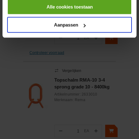
Artikelnummer:
5801642206FPT
Alle cookies toestaan
Merknaam:
FPT Industrial
Aanpassen
−
+
EA
Aantal
Controleer voorraad
Vergelijken
Topschalm RMA-10 3-4
sprong grade 10 - 8400kg
Artikelnummer:
2633010
Merknaam:
Rema
−
+
EA
Aantal