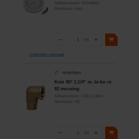
Artikelnummer:
01548800
Merknaam:
Hatz
−
+
EA
Aantal
Controleer voorraad
Vergelijken
Knie 90° 1.1/4" nr. bi-bu nr.
92 messing
Artikelnummer:
FG92114MS
Merknaam:
MZ
−
+
EA
Aantal