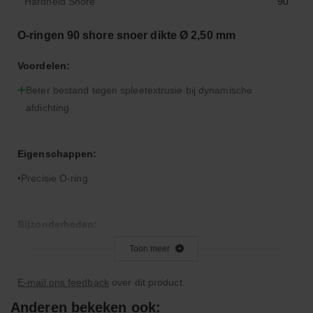
Hardheid Shore
90
O-ringen 90 shore snoer dikte Ø 2,50 mm
Voordelen:
Beter bestand tegen spleetextrusie bij dynamische
afdichting
Eigenschappen:
Precisie O-ring
Bijzonderheden:
Hardere rubbercompound dan 70° Shore A
Toon meer
E-mail ons feedback
over dit product.
Toepassingsgebied:
Anderen bekeken ook: