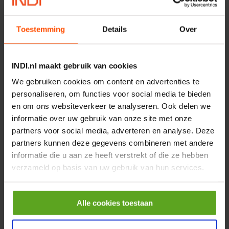
€ 219,68
Toestemming
Details
Over
incl. BTW
−
+
INDI.nl maakt gebruik van cookies
Rotator CPR 5-01 50kN
We gebruiken cookies om content en advertenties te
4mm x Ø17mm
personaliseren, om functies voor social media te bieden
Artikelnummer:
CPR501
en om ons websiteverkeer te analyseren. Ook delen we
Merknaam:
Baltrotors
informatie over uw gebruik van onze site met onze
€ 19,99
partners voor social media, adverteren en analyse. Deze
incl. BTW
partners kunnen deze gegevens combineren met andere
informatie die u aan ze heeft verstrekt of die ze hebben
−
+
verzameld op basis van uw gebruik van hun services.
HP 12 MOTOR B14 380VAC
0,25KW
Alle cookies toestaan
Artikelnummer:
OK9HPA1240
Merknaam:
Emmegi