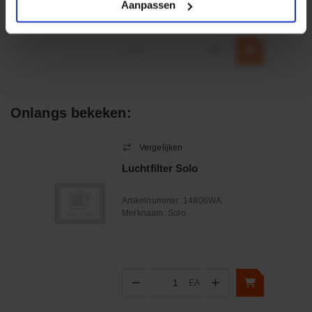
Aanpassen
€ 32,50
incl. BTW
−
+
Onlangs bekeken:
Vergelijken
Luchtfilter Solo
Artikelnummer:
14806WA
Merknaam:
Solo
−
+
EA
Aantal