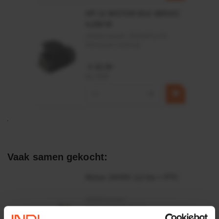
HP 12 MOTOR B14 380VAC
0,25KW
Artikelnummer:
OK9HPA1240
Merknaam:
Emmegi
€ 32,50
incl. BTW
−
+
Vaak samen gekocht:
Motor 24VDC 2,2 kw + PTC
Artikelnummer:
MPPDCM24V2200TP
Merknaam:
Kramp