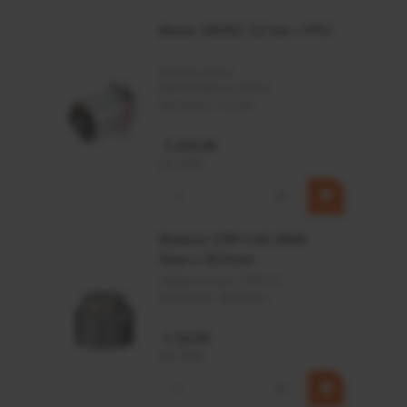
Statische en dynamische afdichting
Motor 24VDC 2,2 kw + PTC
Afdichtingen voor synthetische- en natuurlijke oliën
Artikelnummer:
MPPDCM24V2200TP
Merknaam:
Kramp
€ 219,68
incl. BTW
−
+
Rotator CPR 5-01 50kN
4mm x Ø17mm
Artikelnummer:
CPR501
Merknaam:
Baltrotors
€ 19,99
incl. BTW
−
+