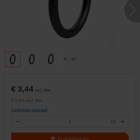
€ 3,44
incl. btw
€ 2,84
excl. btw
Controleer voorraad
−
+
EA
Aantal
In winkelwagen