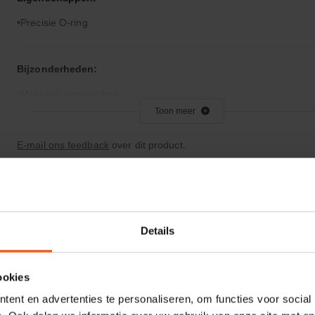
Precisie O-ring
Bijzonderheden:
Makkelijk vervormbaar
Toon meer
Toepassingsgebied:
E-mail ons feedback
over dit product.
Statische en dynamische afdichting
Afdichtingen voor synthetische- en natuurlijke oliën
Details
ookies
ent en advertenties te personaliseren, om functies voor social