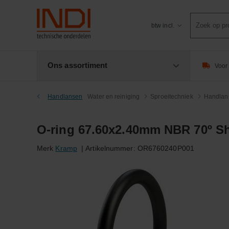
Product
btw incl.
zoeken
Ons assortiment
Voor 
Handlansen
Water en reiniging
Sproeitechniek
Handlan
O-ring 67.60x2.40mm NBR 70º S
Merk
Kramp
|
Artikelnummer:
OR6760240P001