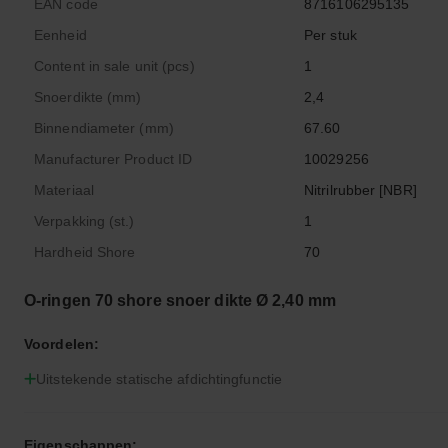
EAN code
8716106295135
Eenheid
Per stuk
Content in sale unit (pcs)
1
Snoerdikte (mm)
2,4
Binnendiameter (mm)
67.60
Manufacturer Product ID
10029256
Materiaal
Nitrilrubber [NBR]
Verpakking (st.)
1
Hardheid Shore
70
O-ringen 70 shore snoer dikte Ø 2,40 mm
Voordelen:
Uitstekende statische afdichtingfunctie
Eigenschappen: