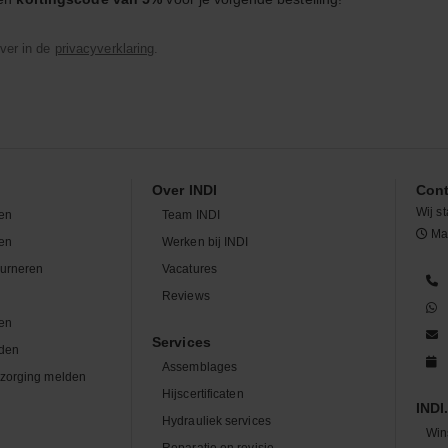
ver in de
privacyverklaring
.
Over INDI
Cont
Wij st
en
Team INDI
Maa
len
Werken bij INDI
ourneren
Vacatures
n
Reviews
en
Services
den
Assemblages
zorging melden
Hijscertificaten
INDI.
Hydrauliek services
Win
Reparatie en revisie