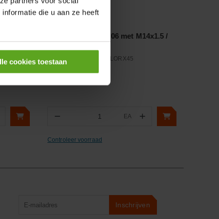
ze partners voor social
nformatie die u aan ze heeft
Vergelijken
1/4 NPT
Perspilaar 1/4" DN06 met M14x1.5 /
8L 45°
Artikelnummer:
4G8FDLORX45
lle cookies toestaan
Merknaam:
Gates
−
+
EA
Aantal
Controleer voorraad
Product
Inschrijven
zoeken