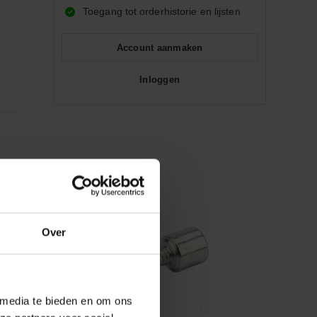
Toegang tot orderhistorie en lijsten
Account aanmaken
Inloggen
Over
 media te bieden en om ons