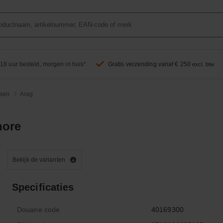
18 uur besteld, morgen in huis*
Gratis verzending vanaf € 250
excl. btw
sen
Arag
hore
Bekijk de varianten
Specificaties
Douane code
40169300