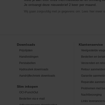
Je ontvangt deze nieuwsbrief 2 keer per maand.
Wij gaan zorgvuldig met je gegevens om. Lees hier meer o
Downloads
Klantenservice
Prijslijsten
Veelgestelde vrag
Handleidingen
Bestellen en beta
Perstabellen
Verzenden en ret
Hydrauliek downloads
Retour aanmelde
Aandrijftechniek downloads
Garantie aanmeld
Reparatie aanmel
Slim inkopen
Problemen met be
OCI-PunchOut
Nachtbezorging
Bestellen via e-mail
Links leveranciers
Artikelgegevens downloaden