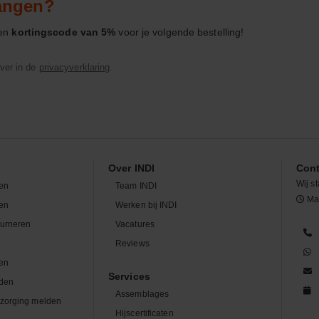
vangen?
een
kortingscode van 5%
voor je volgende bestelling!
ver in de
privacyverklaring
.
Over INDI
Cont
Wij st
en
Team INDI
Maa
len
Werken bij INDI
ourneren
Vacatures
n
Reviews
en
Services
den
Assemblages
zorging melden
Hijscertificaten