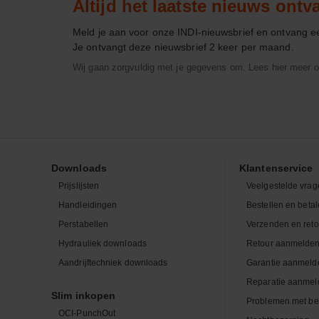
Altijd het laatste nieuws ont
Meld je aan voor onze INDI-nieuwsbrief en ontvang 
Je ontvangt deze nieuwsbrief 2 keer per maand.
Wij gaan zorgvuldig met je gegevens om. Lees hier meer o
Downloads
Klantenservice
Prijslijsten
Veelgestelde vrag
Handleidingen
Bestellen en beta
Perstabellen
Verzenden en ret
Hydrauliek downloads
Retour aanmelde
Aandrijftechniek downloads
Garantie aanmeld
Reparatie aanmel
Slim inkopen
Problemen met be
OCI-PunchOut