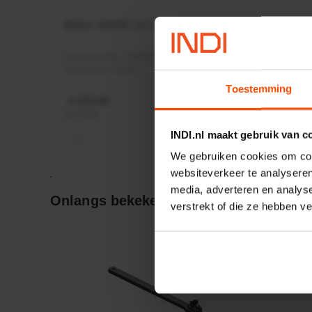
Motor 24VDC 2,2 kw + PTC
Rotato
Ø17mm
Artikelnummer:
MPPDCM24V2200TP
Artikeln
Merknaam:
Kramp
Merknaa
Toestemming
€ 219,68
€ 19,99
incl. BTW
incl. BTW
INDI.nl maakt gebruik van c
−
+
−
We gebruiken cookies om cont
websiteverkeer te analyseren
media, adverteren en analys
Onlangs bekeken:
verstrekt of die ze hebben v