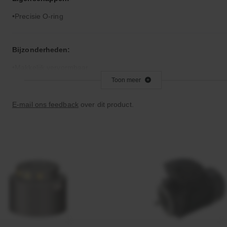
Precisie O-ring
Bijzonderheden:
Makkelijk vervormbaar
Toon meer
Toepassingsgebied:
E-mail ons feedback
over dit product.
Statische en dynamische afdichting
Afdichtingen voor synthetische- en natuurlijke oliën