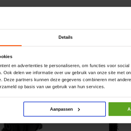
r CPR 5-01 50kN 4mm x
HP 12 MOTOR B14 380VAC 
ummer:
CPR501
Artikelnummer:
OK9HPA1240
m:
Baltrotors
Merknaam:
Emmegi
Details
€ 32,50
incl. BTW
ookies
+
−
+
ent en advertenties te personaliseren, om functies voor social
. Ook delen we informatie over uw gebruik van onze site met on
e. Deze partners kunnen deze gegevens combineren met andere i
erzameld op basis van uw gebruik van hun services.
Aanpassen
A