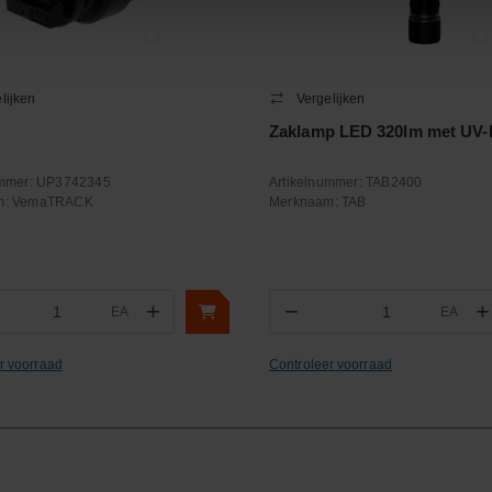
lijken
Vergelijken
Zaklamp LED 320lm met UV-l
ummer:
UP3742345
Artikelnummer:
TAB2400
m:
VemaTRACK
Merknaam:
TAB
+
−
+
EA
EA
ntal
Aantal
r voorraad
Controleer voorraad