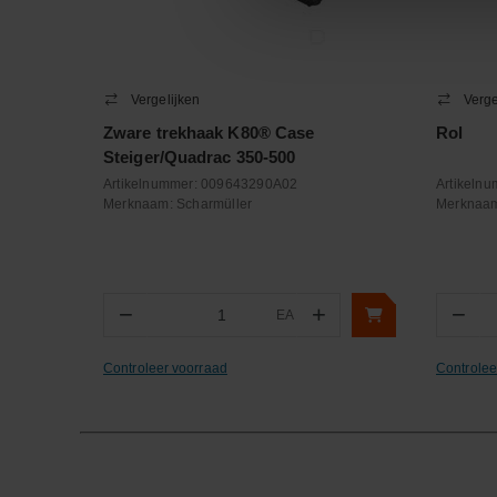
Vergelijken
Verge
Zware trekhaak K80® Case
Rol
Steiger/Quadrac 350-500
Artikelnummer:
009643290A02
Artikeln
Merknaam:
Scharmüller
Merknaa
−
+
−
EA
Aantal
Aa
Controleer voorraad
Controlee