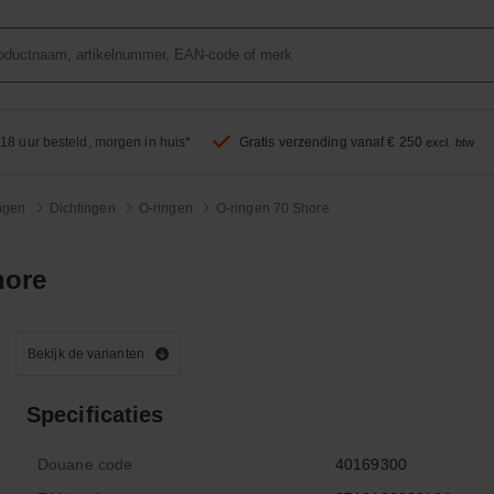
18 uur besteld, morgen in huis*
Gratis verzending vanaf € 250
excl. btw
ingen
Dichtingen
O-ringen
O-ringen 70 Shore
hore
Bekijk de varianten
Specificaties
Douane code
40169300