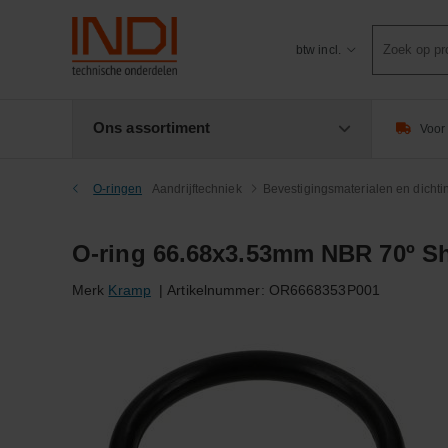
Product
btw incl.
zoeken
Ons assortiment
Voor 
O-ringen
Aandrijftechniek
Bevestigingsmaterialen en dicht
O-ring 66.68x3.53mm NBR 70º S
Merk
Kramp
|
Artikelnummer:
OR6668353P001