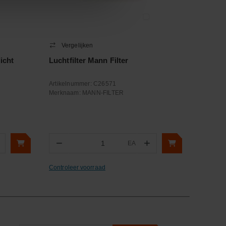
Vergelijken
icht
Luchtfilter Mann Filter
Artikelnummer:
C26571
Merknaam:
MANN-FILTER
−
+
EA
Aantal
Controleer voorraad