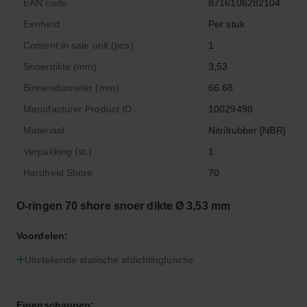
EAN code
8716106282104
Eenheid
Per stuk
Content in sale unit (pcs)
1
Snoerdikte (mm)
3,53
Binnendiameter (mm)
66.68
Manufacturer Product ID
10029498
Materiaal
Nitrilrubber [NBR]
Verpakking (st.)
1
Hardheid Shore
70
O-ringen 70 shore snoer dikte Ø 3,53 mm
Voordelen:
Uitstekende statische afdichtingfunctie
Eigenschappen: