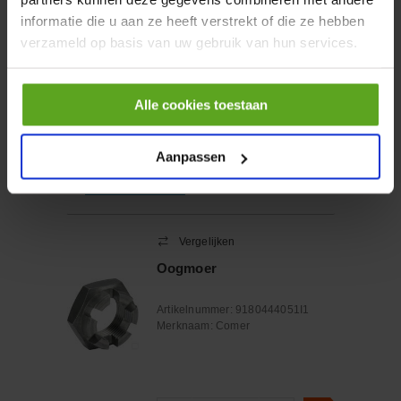
PC3A helder
informatie die u aan ze heeft verstrekt of die ze hebben
verzameld op basis van uw gebruik van hun services.
Artikelnummer:
820840
Merknaam:
North by Honeywell
Alle cookies toestaan
−
+
EA
Aantal
Aanpassen
Controleer voorraad
Vergelijken
Oogmoer
Artikelnummer:
9180444051I1
Merknaam:
Comer