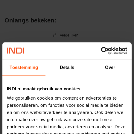
Toepassingsgebied:
Statische en dynamische afdichting
Onlangs bekeken:
Afdichtingen voor synthetische- en natuurlijke oliën
Vergelijken
Radiatorkwast 5-sterren wit
varkenshaar 38mm
Artikelnummer:
CP2322215
Merknaam:
Copenhagen Pro
Toestemming
Details
Over
INDI.nl maakt gebruik van cookies
−
+
EA
Aantal
We gebruiken cookies om content en advertenties te
personaliseren, om functies voor social media te bieden
Controleer voorraad
en om ons websiteverkeer te analyseren. Ook delen we
informatie over uw gebruik van onze site met onze
Vergelijken
partners voor social media, adverteren en analyse. Deze
partners kunnen deze gegevens combineren met andere
Gelaatsscherm Perfo Nova