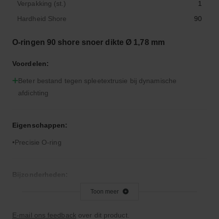
Verpakking (st.)
1
Hardheid Shore
90
O-ringen 90 shore snoer dikte Ø 1,78 mm
Voordelen:
Beter bestand tegen spleetextrusie bij dynamische
afdichting
Eigenschappen:
Precisie O-ring
Bijzonderheden:
Hardere rubbercompound dan 70° Shore A
Toon meer
E-mail ons feedback
over dit product.