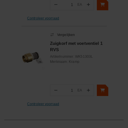
−
+
EA
Aantal
Controleer voorraad
Vergelijken
Zuigkorf met voetventiel 1
RVS
Artikelnummer:
WK51303L
Merknaam:
Kramp
−
+
EA
Aantal
Controleer voorraad