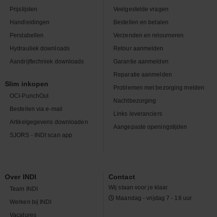
Prijslijsten
Veelgestelde vragen
Handleidingen
Bestellen en betalen
Perstabellen
Verzenden en retourneren
Hydrauliek downloads
Retour aanmelden
Aandrijftechniek downloads
Garantie aanmelden
Reparatie aanmelden
Slim inkopen
Problemen met bezorging melden
OCI-PunchOut
Nachtbezorging
Bestellen via e-mail
Links leveranciers
Artikelgegevens downloaden
Aangepaste openingstijden
SJORS - INDI scan app
Over INDI
Contact
Wij staan voor je klaar.
Team INDI
Maandag - vrijdag 7 - 18 uur
Werken bij INDI
Vacatures