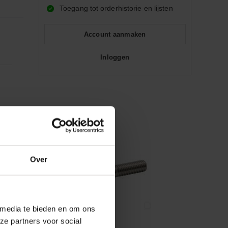
Toegang tot orderhistorie en lijsten
Account aanmaken
Inloggen
Over
 media te bieden en om ons
ze partners voor social