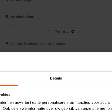
Precisie O-ring
Bijzonderheden:
Makkelijk vervormbaar
Toon meer
Toepassingsgebied:
E-mail ons feedback
over dit product.
Statische en dynamische afdichting
Afdichtingen voor synthetische- en natuurlijke oliën
Details
ookies
ent en advertenties te personaliseren, om functies voor social
. Ook delen we informatie over uw gebruik van onze site met on