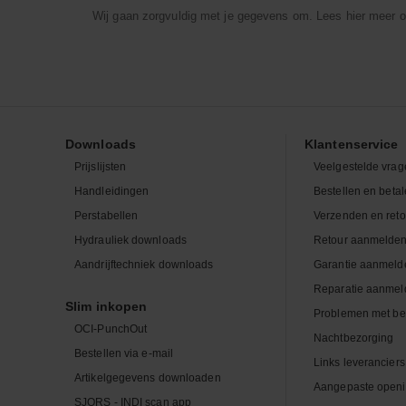
Wij gaan zorgvuldig met je gegevens om. Lees hier meer o
Downloads
Klantenservice
Prijslijsten
Veelgestelde vrag
Handleidingen
Bestellen en beta
Perstabellen
Verzenden en ret
Hydrauliek downloads
Retour aanmelde
Aandrijftechniek downloads
Garantie aanmeld
Reparatie aanmel
Slim inkopen
Problemen met be
OCI-PunchOut
Nachtbezorging
Bestellen via e-mail
Links leveranciers
Artikelgegevens downloaden
Aangepaste openi
SJORS - INDI scan app