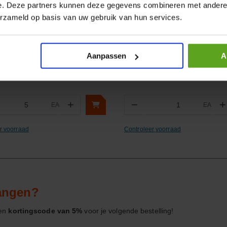
e. Deze partners kunnen deze gegevens combineren met andere i
lijken
Vergelijken
erzameld op basis van uw gebruik van hun services.
pbus PVC 50x40 mm
Ringratel-steeksleutel 17mm
ummer:
70500401GP
Artikelnummer:
467B17
m:
Pimtas
Merknaam:
Facom
Aanpassen
A
+
−
+
EA
EA
ntal
Aantal
r voorraad
Controleer voorraad
vangen?
een
kortingscode van 5%
voor je volgende bestelling!