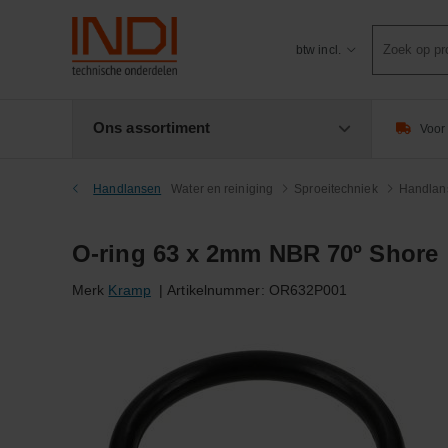
Product
btw incl.
zoeken
Ons assortiment
Voor 
Handlansen
Water en reiniging
Sproeitechniek
Handlan
O-ring 63 x 2mm NBR 70º Shore
Merk
Kramp
|
Artikelnummer:
OR632P001