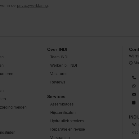
ver in de
privacyverklaring
.
Over INDI
Cont
Wij st
en
Team INDI
Maa
len
Werken bij INDI
ourneren
Vacatures
n
Reviews
en
Services
den
Assemblages
zorging melden
Hijscertificaten
INDI.
Hydrauliek services
Win
Reparatie en revisie
ngstijden
972
Verspaning