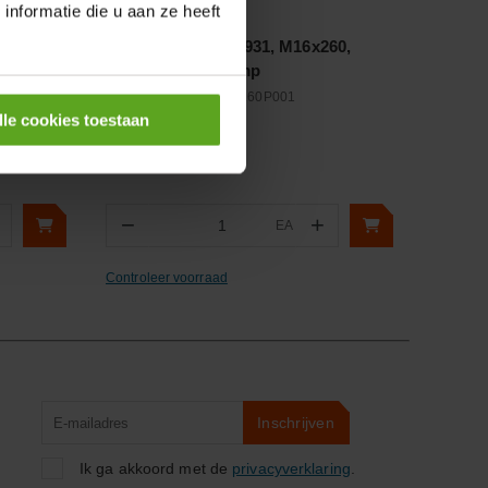
nformatie die u aan ze heeft
Vergelijken
Zeskantbout, DIN 931, M16x260,
Verzinkt, 8.8, Kramp
Artikelnummer:
93116260P001
Merknaam:
Kramp
lle cookies toestaan
−
+
EA
Aantal
Controleer voorraad
Product
Inschrijven
zoeken
Ik ga akkoord met de
privacyverklaring
.