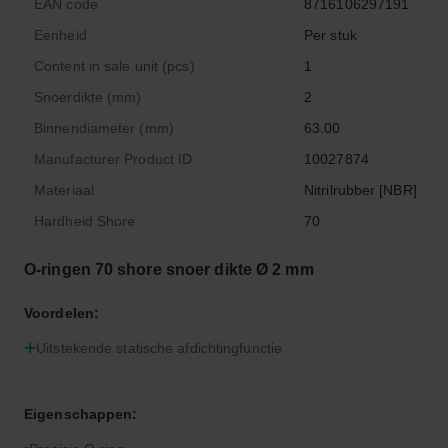
EAN code
8716106297191
Eenheid
Per stuk
Content in sale unit (pcs)
1
Snoerdikte (mm)
2
Binnendiameter (mm)
63.00
Manufacturer Product ID
10027874
Materiaal
Nitrilrubber [NBR]
Hardheid Shore
70
O-ringen 70 shore snoer dikte Ø 2 mm
Voordelen:
Uitstekende statische afdichtingfunctie
Eigenschappen: