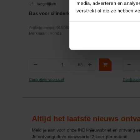
media, adverteren en analys
Vergelijken
Verge
verstrekt of die ze hebben v
Bus voor cilinderkopdeksel
Verloo
Artikelnummer:
91506ZM3000
Artikeln
Merknaam:
Honda
Merknaa
−
+
−
EA
Aantal
Aa
Controleer voorraad
Controlee
Altijd het laatste nieuws ont
Meld je aan voor onze INDI-nieuwsbrief en ontvang 
Je ontvangt deze nieuwsbrief 2 keer per maand.