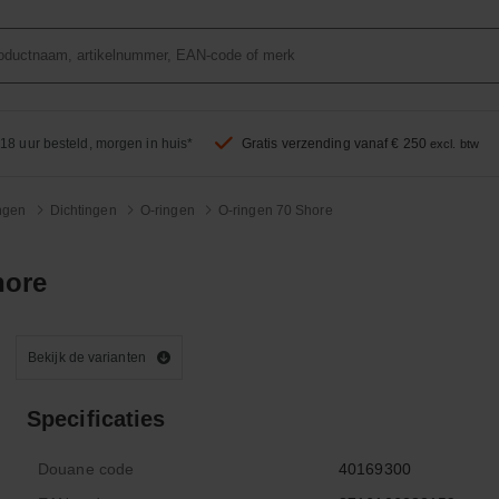
18 uur besteld, morgen in huis*
Gratis verzending vanaf € 250
excl. btw
ingen
Dichtingen
O-ringen
O-ringen 70 Shore
hore
Bekijk de varianten
Specificaties
Douane code
40169300