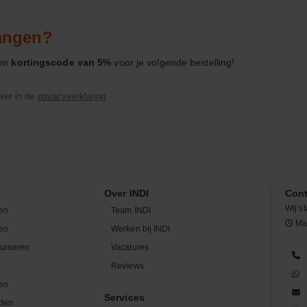
vangen?
een
kortingscode van 5%
voor je volgende bestelling!
ver in de
privacyverklaring
.
Over INDI
Cont
Wij st
en
Team INDI
Maa
len
Werken bij INDI
ourneren
Vacatures
n
Reviews
en
Services
den