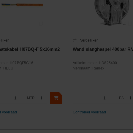
lijken
Vergelijken
aatskabel H07BQ-F 5x16mm2
Wand slanghaspel 400bar R
ummer:
H07BQF5G16
Artikelnummer:
HD825400
m:
HELU
Merknaam:
Ramex
+
−
+
MTR
EA
ntal
Aantal
r voorraad
Controleer voorraad