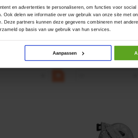
ent en advertenties te personaliseren, om functies voor social
. Ook delen we informatie over uw gebruik van onze site met on
e. Deze partners kunnen deze gegevens combineren met andere i
r CPR 5-01 50kN 4mm x
HP 12 MOTOR B14 380VAC 
erzameld op basis van uw gebruik van hun services.
ummer:
CPR501
Artikelnummer:
OK9HPA1240
m:
Baltrotors
Merknaam:
Emmegi
Aanpassen
A
€ 32,50
incl. BTW
+
−
+