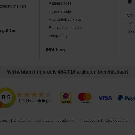
Assemblages
zorging melden
Hijscertificaten
INDI.
Hydrauliek services
Win
Reparatie en revisie
ngstijden
972
Verspaning
INDI blog
Wij hebben inmiddels 454.716 artikelen beschikbaar!
8.5
1230
beoordelingen
arden
|
Disclaimer
|
Juridische mededeling
|
Privacybeleid
|
Cookiebeleid
|
I