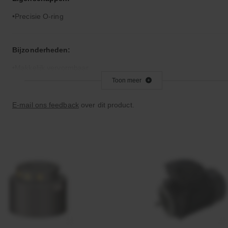
Precisie O-ring
Bijzonderheden:
Makkelijk vervormbaar
Toon meer
Toepassingsgebied:
E-mail ons feedback
over dit product.
Statische en dynamische afdichting
Afdichtingen voor synthetische- en natuurlijke oliën