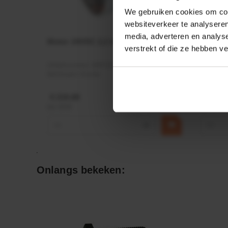
We gebruiken cookies om cont
websiteverkeer te analyseren
media, adverteren en analys
Motor 24VDC 2,2 kw + PTC
Rotato
verstrekt of die ze hebben v
Ø17mm
Artikelnummer:
MPPDCM24V2200TP
Artikeln
Merknaam:
Kramp
Merknaa
€ 219,68
€ 19,99
incl. BTW
incl. BTW
−
+
−
Onlangs bekeken: