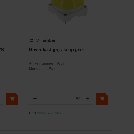
Vergelijken
VS
Bovenkast grijs knop geel
Artikelnummer:
FAKY
Merknaam:
Eaton
−
+
EA
Aantal
Controleer voorraad