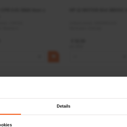
r CPR 5-01 50kN 4mm x
HP 12 MOTOR B14 380VAC 
ummer:
CPR501
Artikelnummer:
OK9HPA1240
m:
Baltrotors
Merknaam:
Emmegi
€ 32,50
incl. BTW
+
−
+
Details
ookies