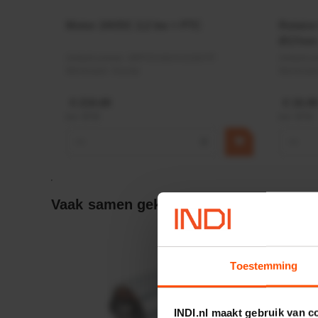
Motor 24VDC 2,2 kw + PTC
Rotato
Ø17mm
Artikelnummer:
MPPDCM24V2200TP
Artikeln
Merknaam:
Kramp
Merknaa
€ 219,68
€ 19,99
incl. BTW
incl. BTW
−
+
−
Vaak samen gekocht:
Toestemming
INDI.nl maakt gebruik van c