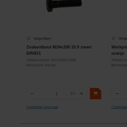
Vergelijken
Verge
Zeskantbout M24x200 10.9 zwart
Werkpl
DIN931
oranje
Artikelnummer:
93124200109B
Artikeln
Merknaam:
Kramp
Merknaa
−
+
−
EA
Aantal
Aa
Controleer voorraad
Controlee