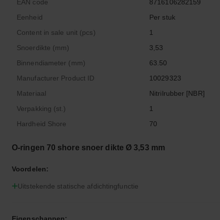
EAN code
8716106282159
Eenheid
Per stuk
Content in sale unit (pcs)
1
Snoerdikte (mm)
3,53
Binnendiameter (mm)
63.50
Manufacturer Product ID
10029323
Materiaal
Nitrilrubber [NBR]
Verpakking (st.)
1
Hardheid Shore
70
O-ringen 70 shore snoer dikte Ø 3,53 mm
Voordelen:
Uitstekende statische afdichtingfunctie
Eigenschappen: