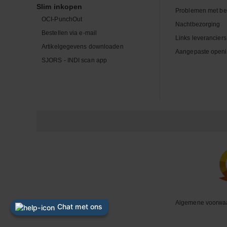
Slim inkopen
Problemen met be
OCI-PunchOut
Nachtbezorging
Bestellen via e-mail
Links leveranciers
Artikelgegevens downloaden
Aangepaste openi
SJORS - INDI scan app
Algemene voorwa