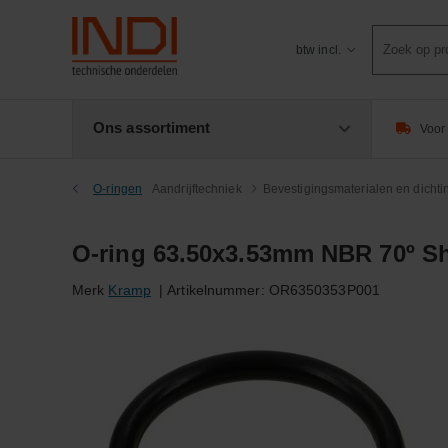
Product
btw incl.
zoeken
Ons assortiment
Voor 
O-ringen
Aandrijftechniek
Bevestigingsmaterialen en dicht
O-ring 63.50x3.53mm NBR 70º S
Merk
Kramp
|
Artikelnummer:
OR6350353P001