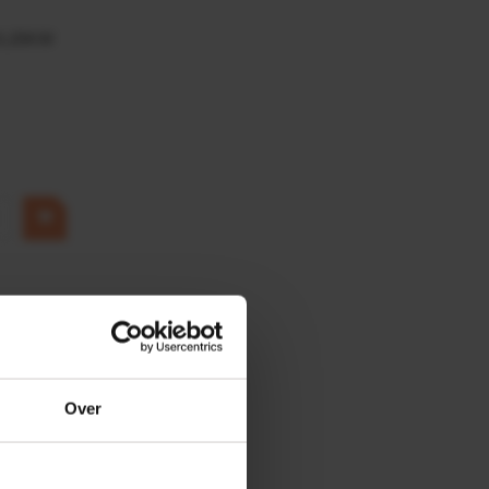
0,25KW
Over