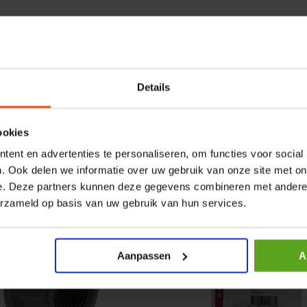
r CPR 5-01 50kN 4mm x
HP 12 MOTOR B14 380VAC 
ummer:
CPR501
Artikelnummer:
OK9HPA1240
m:
Baltrotors
Merknaam:
Emmegi
Details
€ 32,50
incl. BTW
ookies
+
−
+
ent en advertenties te personaliseren, om functies voor social
. Ook delen we informatie over uw gebruik van onze site met on
e. Deze partners kunnen deze gegevens combineren met andere i
erzameld op basis van uw gebruik van hun services.
Aanpassen
A