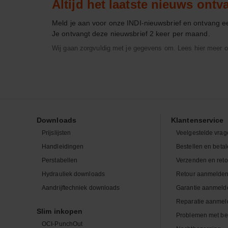
Altijd het laatste nieuws ont
Meld je aan voor onze INDI-nieuwsbrief en ontvang 
Je ontvangt deze nieuwsbrief 2 keer per maand.
Wij gaan zorgvuldig met je gegevens om. Lees hier meer o
Downloads
Klantenservice
Prijslijsten
Veelgestelde vrag
Handleidingen
Bestellen en beta
Perstabellen
Verzenden en ret
Hydrauliek downloads
Retour aanmelde
Aandrijftechniek downloads
Garantie aanmeld
Reparatie aanmel
Slim inkopen
Problemen met be
OCI-PunchOut