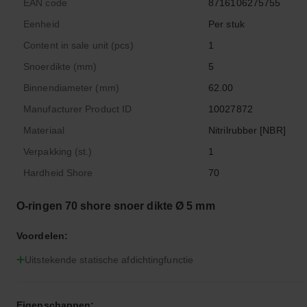
EAN code
8716106275755
Eenheid
Per stuk
Content in sale unit (pcs)
1
Snoerdikte (mm)
5
Binnendiameter (mm)
62.00
Manufacturer Product ID
10027872
Materiaal
Nitrilrubber [NBR]
Verpakking (st.)
1
Hardheid Shore
70
O-ringen 70 shore snoer dikte Ø 5 mm
Voordelen:
Uitstekende statische afdichtingfunctie
Eigenschappen: