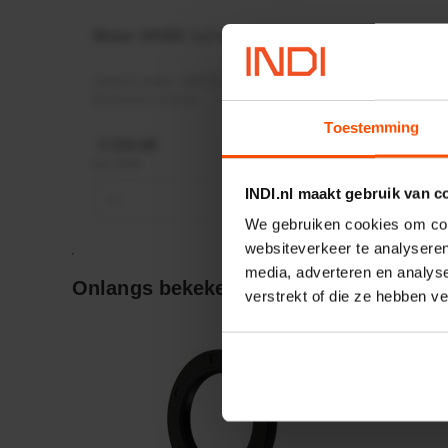
Motor 24VDC 2,2 kw + PTC
Rotato
Ø17mm
Artikelnummer:
MPPDCM24V2200TP
Artikeln
Merknaam:
Kramp
Merknaa
Toestemming
€ 219,68
€ 19,99
incl. BTW
incl. BTW
INDI.nl maakt gebruik van c
−
+
−
We gebruiken cookies om cont
websiteverkeer te analyseren
media, adverteren en analys
Onlangs bekeken:
verstrekt of die ze hebben v