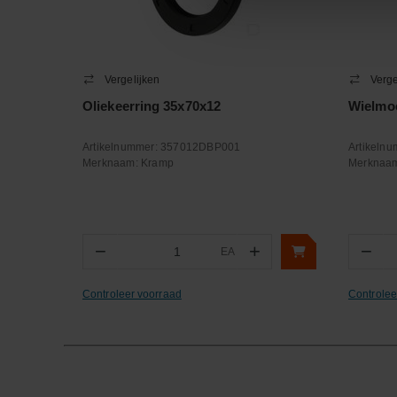
Vergelijken
Verge
Oliekeerring 35x70x12
Wielmo
Artikelnummer:
357012DBP001
Artikeln
Merknaam:
Kramp
Merknaa
−
+
−
EA
Aantal
Aa
Controleer voorraad
Controlee