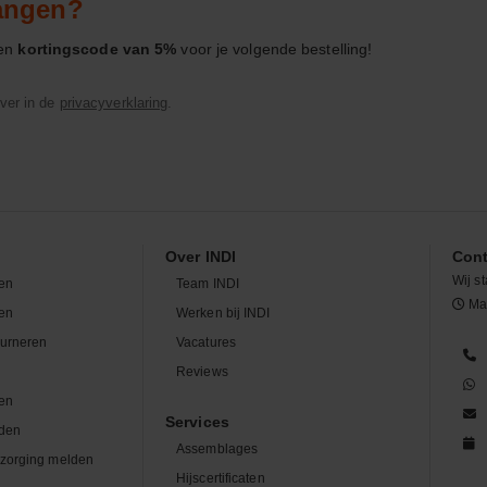
vangen?
een
kortingscode van 5%
voor je volgende bestelling!
ver in de
privacyverklaring
.
Over INDI
Cont
Wij st
en
Team INDI
Maa
len
Werken bij INDI
ourneren
Vacatures
n
Reviews
en
Services
den
Assemblages
zorging melden
Hijscertificaten