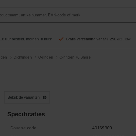
18 uur besteld, morgen in huis*
Gratis verzending vanaf € 250
excl. btw
ingen
Dichtingen
O-ringen
O-ringen 70 Shore
Bekijk de varianten
Specificaties
Douane code
40169300