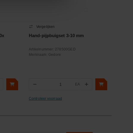
Vergelijken
0x
Hand-pijpbuigset 3-10 mm
Artikelnummer:
278500GED
Merknaam:
Gedore
−
+
EA
Aantal
Controleer voorraad