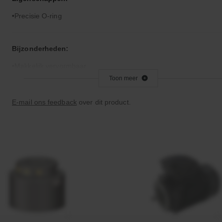
Precisie O-ring
Bijzonderheden:
Makkelijk vervormbaar
Toon meer
Toepassingsgebied:
E-mail ons feedback
over dit product.
Statische en dynamische afdichting
Afdichtingen voor synthetische- en natuurlijke oliën