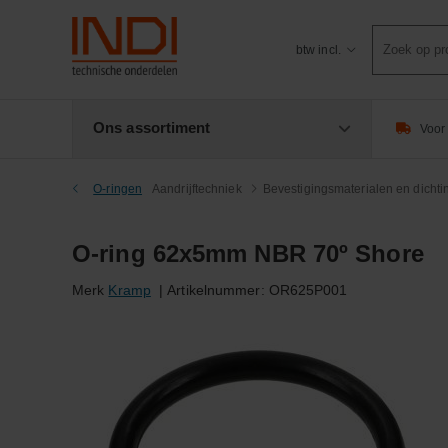
Product
btw incl.
zoeken
Ons assortiment
Voor 
O-ringen
Aandrijftechniek
Bevestigingsmaterialen en dicht
O-ring 62x5mm NBR 70º Shore
Merk
Kramp
|
Artikelnummer:
OR625P001