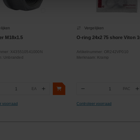
lijken
Vergelijken
er M18x1.5
O-ring 24x2 75 shore Viton 1
ummer:
X435510541000N
Artikelnummer:
OR242VP010
m:
Unbranded
Merknaam:
Kramp
+
−
+
EA
PAC
ntal
Aantal
r voorraad
Controleer voorraad