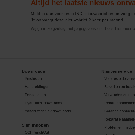
Altijd het laatste nieuws ont
Meld je aan voor onze INDI-nieuwsbrief en ontvang 
Je ontvangt deze nieuwsbrief 2 keer per maand.
Wij gaan zorgvuldig met je gegevens om. Lees hier meer o
Downloads
Klantenservice
Prijslijsten
Veelgestelde vrag
Handleidingen
Bestellen en beta
Perstabellen
Verzenden en ret
Hydrauliek downloads
Retour aanmelde
Aandrijftechniek downloads
Garantie aanmeld
Reparatie aanmel
Slim inkopen
Problemen met be
OCI-PunchOut