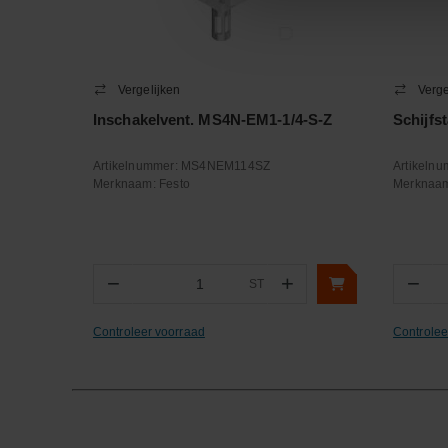
Vergelijken
Verge
Inschakelvent. MS4N-EM1-1/4-S-Z
Schijfs
Artikelnummer:
MS4NEM114SZ
Artikeln
Merknaam:
Festo
Merknaa
−
+
−
ST
Aantal
Aa
Controleer voorraad
Controlee