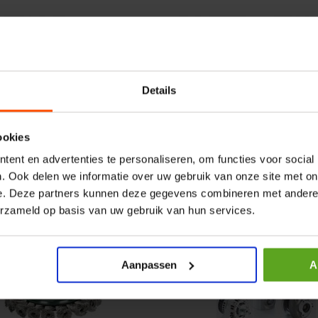
r CPR 5-01 50kN 4mm x
HP 12 MOTOR B14 380VAC 
ummer:
CPR501
Artikelnummer:
OK9HPA1240
m:
Baltrotors
Merknaam:
Emmegi
Details
€ 32,50
incl. BTW
ookies
+
−
+
ent en advertenties te personaliseren, om functies voor social
. Ook delen we informatie over uw gebruik van onze site met on
e. Deze partners kunnen deze gegevens combineren met andere i
erzameld op basis van uw gebruik van hun services.
Aanpassen
A