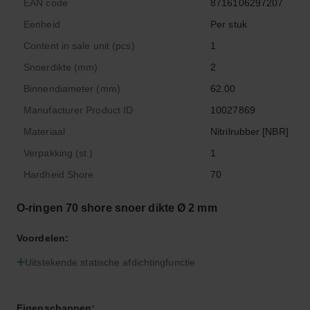
EAN code
8716106297207
Eenheid
Per stuk
Content in sale unit (pcs)
1
Snoerdikte (mm)
2
Binnendiameter (mm)
62.00
Manufacturer Product ID
10027869
Materiaal
Nitrilrubber [NBR]
Verpakking (st.)
1
Hardheid Shore
70
O-ringen 70 shore snoer dikte Ø 2 mm
Voordelen:
Uitstekende statische afdichtingfunctie
Eigenschappen: