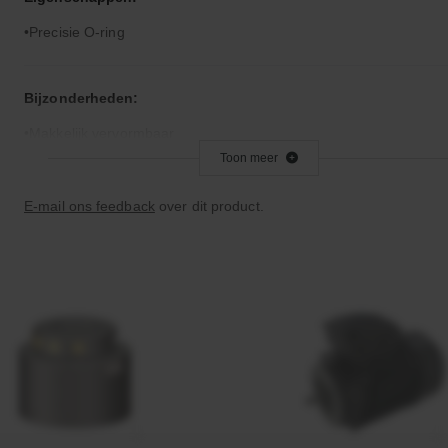
Precisie O-ring
Bijzonderheden:
Makkelijk vervormbaar
Toon meer
Toepassingsgebied:
E-mail ons feedback
over dit product.
Statische en dynamische afdichting
Afdichtingen voor synthetische- en natuurlijke oliën