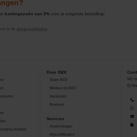
vangen?
een
kortingscode van 5%
voor je volgende bestelling!
ver in de
privacyverklaring
.
Over INDI
Cont
Wij st
en
Team INDI
Maa
len
Werken bij INDI
ourneren
Vacatures
n
Reviews
en
Services
den
Assemblages
zorging melden
Hijscertificaten