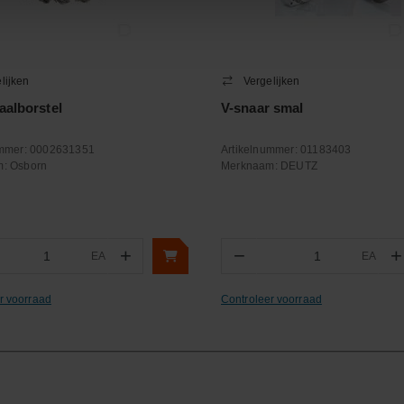
lijken
Vergelijken
taalborstel
V-snaar smal
ummer:
0002631351
Artikelnummer:
01183403
m:
Osborn
Merknaam:
DEUTZ
+
−
+
EA
EA
ntal
Aantal
r voorraad
Controleer voorraad