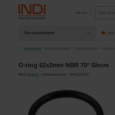
Product
btw incl.
zoeken
Ons assortiment
Voor 
Handlansen
Water en reiniging
Sproeitechniek
Handlan
O-ring 62x2mm NBR 70º Shore
Merk
Kramp
|
Artikelnummer:
OR622P001