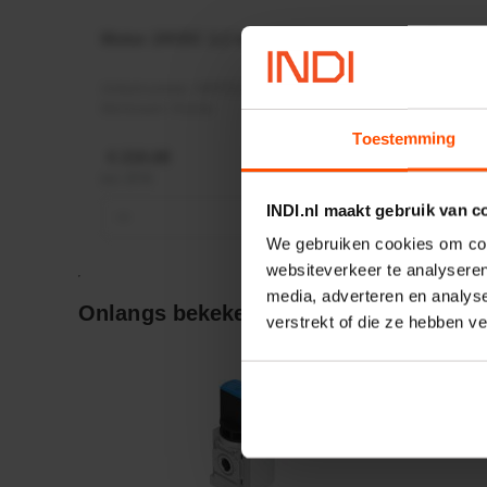
Motor 24VDC 2,2 kw + PTC
Rotato
Ø17mm
Artikelnummer:
MPPDCM24V2200TP
Artikeln
Merknaam:
Kramp
Merknaa
Toestemming
€ 219,68
€ 19,99
incl. BTW
incl. BTW
INDI.nl maakt gebruik van c
−
+
−
We gebruiken cookies om cont
websiteverkeer te analyseren
media, adverteren en analys
Onlangs bekeken:
verstrekt of die ze hebben v