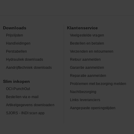
Downloads
Klantenservice
Prijslijsten
Veelgestelde vragen
Handleidingen
Bestellen en betalen
Perstabellen
Verzenden en retourneren
Hydrauliek downloads
Retour aanmelden
Aandrijftechniek downloads
Garantie aanmelden
Reparatie aanmelden
Slim inkopen
Problemen met bezorging melden
OCI-PunchOut
Nachtbezorging
Bestellen via e-mail
Links leveranciers
Artikelgegevens downloaden
Aangepaste openingstijden
SJORS - INDI scan app