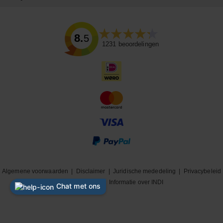
8.5
1231
beoordelingen
Algemene voorwaarden
|
Disclaimer
|
Juridische mededeling
|
Privacybeleid
|
Cookiebeleid
|
Informatie over INDI