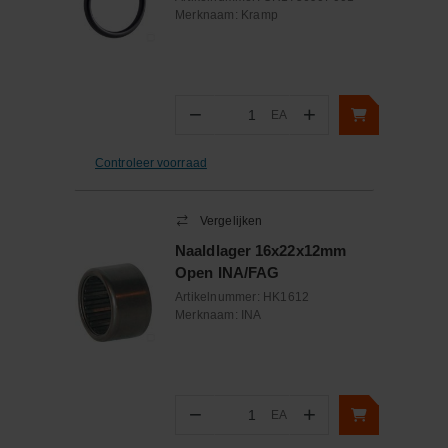
Merknaam:
Kramp
−
+
EA
Aantal
Controleer voorraad
Vergelijken
Naaldlager 16x22x12mm
Open INA/FAG
Artikelnummer:
HK1612
Merknaam:
INA
−
+
EA
Aantal