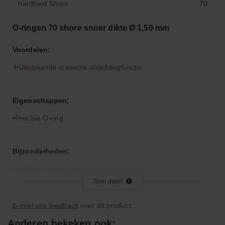
Hardheid Shore
70
O-ringen 70 shore snoer dikte Ø 1,50 mm
Voordelen:
Uitstekende statische afdichtingfunctie
Eigenschappen:
Precisie O-ring
Bijzonderheden:
Makkelijk vervormbaar
Toon meer
Toepassingsgebied:
E-mail ons feedback
over dit product.
Statische en dynamische afdichting
Anderen bekeken ook: