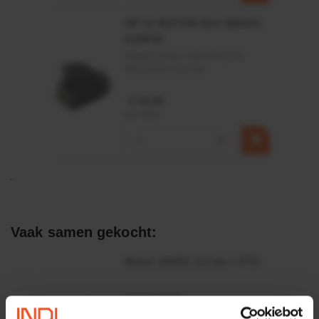
HP 12 MOTOR B14 380VAC
0,25KW
Artikelnummer:
OK9HPA1240
Merknaam:
Emmegi
€ 32,50
incl. BTW
−
+
Vaak samen gekocht:
Motor 24VDC 2,2 kw + PTC
Artikelnummer:
MPPDCM24V2200TP