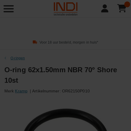
Product
zoeken
Voor 18 uur besteld, morgen in huis*
O-ringen
O-ring 62x1.50mm NBR 70º Shore
10st
Merk
Kramp
|
Artikelnummer:
OR62150P010