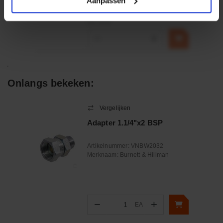
Aanpassen
€ 32,50
incl. BTW
−
+
Onlangs bekeken:
Vergelijken
Adapter 1.1/4"x2 BSP
Artikelnummer:
VNBW2032
Merknaam:
Burnett & Hillman
−
+
EA
Aantal