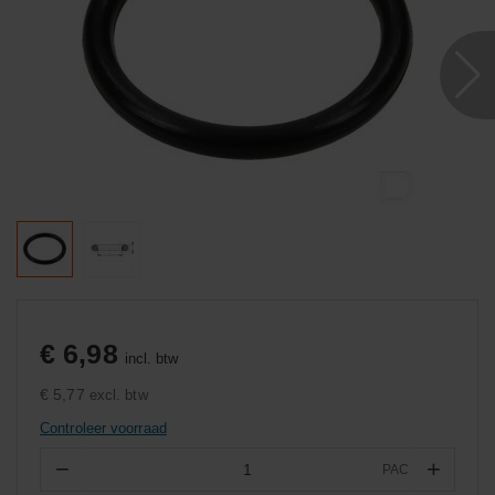
€ 6,98
incl. btw
€ 5,77
excl. btw
Controleer voorraad
−
+
PAC
Aantal