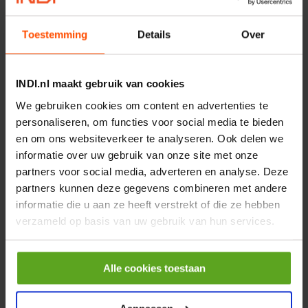
Merknaam:
Kramp
€ 219,68
Toestemming
Details
Over
incl. BTW
−
+
INDI.nl maakt gebruik van cookies
Rotator CPR 5-01 50kN
We gebruiken cookies om content en advertenties te
4mm x Ø17mm
personaliseren, om functies voor social media te bieden
Artikelnummer:
CPR501
en om ons websiteverkeer te analyseren. Ook delen we
Merknaam:
Baltrotors
informatie over uw gebruik van onze site met onze
partners voor social media, adverteren en analyse. Deze
€ 19,99
partners kunnen deze gegevens combineren met andere
incl. BTW
informatie die u aan ze heeft verstrekt of die ze hebben
−
+
verzameld op basis van uw gebruik van hun services.
HP 12 MOTOR B14 380VAC
0,25KW
Alle cookies toestaan
Artikelnummer:
OK9HPA1240
Merknaam:
Emmegi