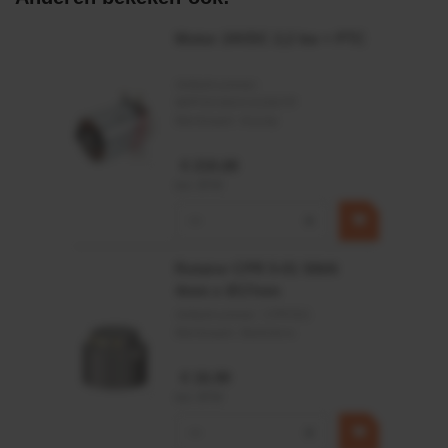
Afdichtingen voor synthetische- en natuurlijke oliën
Motor 24VDC 2,2 kw + PTC
Artikelnummer:
MPPDCM24V2200TP
Merknaam:
Kramp
€ 219,68
incl. BTW
−
+
Rotator CPR 5-01 50kN
4mm x Ø17mm
Artikelnummer:
CPR501
Merknaam:
Baltrotors
€ 19,99
incl. BTW
−
+