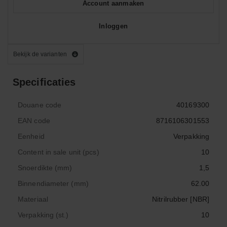
Account aanmaken
Inloggen
Bekijk de varianten
Specificaties
Douane code
40169300
EAN code
8716106301553
Eenheid
Verpakking
Content in sale unit (pcs)
10
Snoerdikte (mm)
1,5
Binnendiameter (mm)
62.00
Materiaal
Nitrilrubber [NBR]
Verpakking (st.)
10