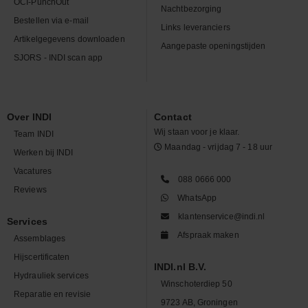
OCI-PunchOut
Nachtbezorging
Bestellen via e-mail
Links leveranciers
Artikelgegevens downloaden
Aangepaste openingstijden
SJORS - INDI scan app
Over INDI
Contact
Wij staan voor je klaar.
Team INDI
Maandag - vrijdag 7 - 18 uur
Werken bij INDI
Vacatures
088 0666 000
Reviews
WhatsApp
klantenservice@indi.nl
Services
Afspraak maken
Assemblages
Hijscertificaten
INDI.nl B.V.
Hydrauliek services
Winschoterdiep 50
Reparatie en revisie
9723 AB, Groningen