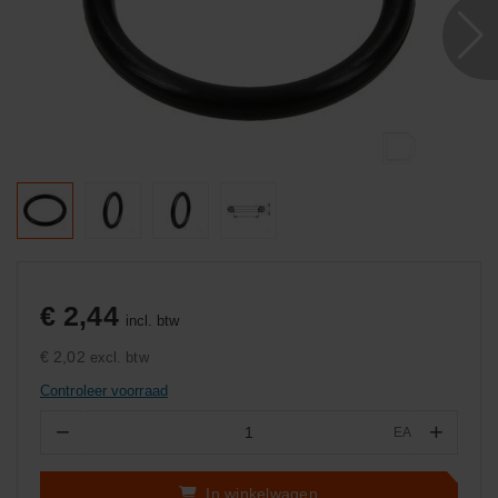
€ 2,44
incl. btw
€ 2,02
excl. btw
Controleer voorraad
−
+
EA
Aantal
In winkelwagen