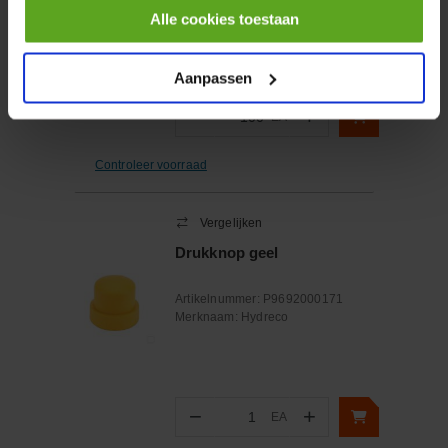
Merknaam:
Kramp
Alle cookies toestaan
Aanpassen
−
+
EA
Aantal
Controleer voorraad
Vergelijken
Drukknop geel
Artikelnummer:
P9692000171
Merknaam:
Hydreco
−
+
EA
Aantal