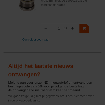
Afdichting
Artikelnummer:
DS2906013035VM
Merknaam:
Kramp
−
+
EA
Aantal
Controleer voorraad
Altijd het laatste nieuws
ontvangen?
Meld je aan voor onze INDI-nieuwsbrief en ontvang een
kortingscode van 5%
voor je volgende bestelling!
Je ontvangt deze nieuwsbrief 2 keer per maand.
Wij gaan zorgvuldig met je gegevens om. Lees hier meer over
in de
privacyverklaring
.