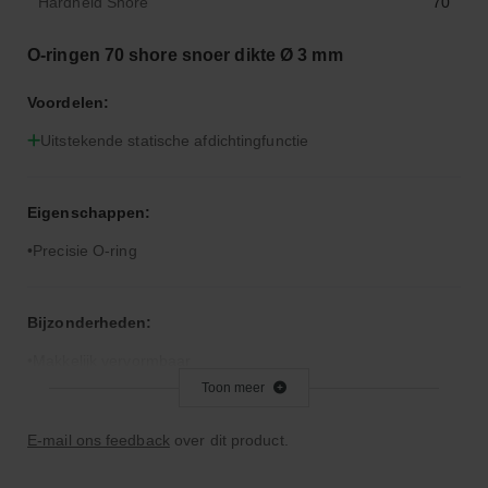
Hardheid Shore
70
O-ringen 70 shore snoer dikte Ø 3 mm
Voordelen:
Uitstekende statische afdichtingfunctie
Eigenschappen:
Precisie O-ring
Bijzonderheden:
Makkelijk vervormbaar
Toon meer
Toepassingsgebied:
E-mail ons feedback
over dit product.
Statische en dynamische afdichting