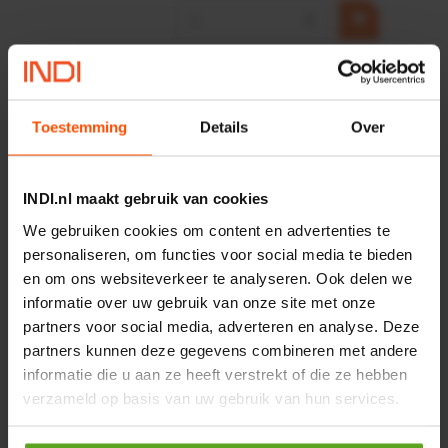
−
+
HP 12 MOTOR B14 380VAC
0,25KW
Artikelnummer:
OK9HPA1240
Toestemming
Details
Over
Merknaam:
Emmegi
€ 32,50
INDI.nl maakt gebruik van cookies
incl. BTW
−
+
We gebruiken cookies om content en advertenties te
personaliseren, om functies voor social media te bieden
en om ons websiteverkeer te analyseren. Ook delen we
informatie over uw gebruik van onze site met onze
Onlangs bekeken:
partners voor social media, adverteren en analyse. Deze
partners kunnen deze gegevens combineren met andere
Vergelijken
informatie die u aan ze heeft verstrekt of die ze hebben
verzameld op basis van uw gebruik van hun services.
Vlakstekker male rood 0.5-
1mm² 2.8x0.8mm 100stuks
Artikelnummer:
LA9250CKR