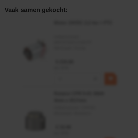
Afdichtingen voor synthetische- en natuurlijke oliën
Vaak samen gekocht:
Motor 24VDC 2,2 kw + PTC
Artikelnummer:
MPPDCM24V2200TP
Merknaam:
Kramp
€ 219,68
incl. BTW
−
+
Rotator CPR 5-01 50kN
4mm x Ø17mm
Artikelnummer:
CPR501
Merknaam:
Baltrotors
€ 19,99
incl. BTW