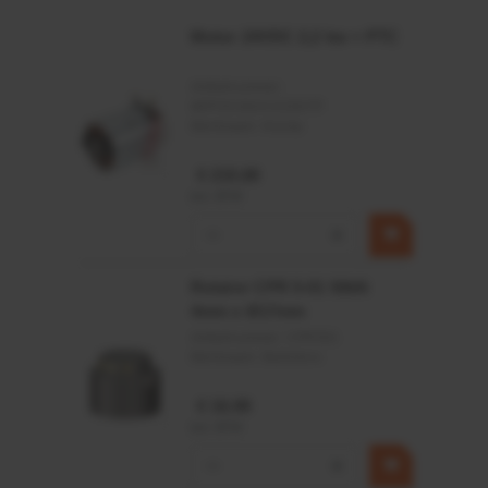
Afdichtingen voor synthetische- en natuurlijke oliën
Motor 24VDC 2,2 kw + PTC
Artikelnummer:
MPPDCM24V2200TP
Merknaam:
Kramp
€ 219,68
incl. BTW
−
+
Rotator CPR 5-01 50kN
4mm x Ø17mm
Artikelnummer:
CPR501
Merknaam:
Baltrotors
€ 19,99
incl. BTW
−
+