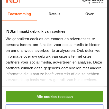
€ 219,68
Toestemming
Details
Over
incl. BTW
−
+
INDI.nl maakt gebruik van cookies
Rotator CPR 5-01 50kN
We gebruiken cookies om content en advertenties te
4mm x Ø17mm
personaliseren, om functies voor social media te bieden
Artikelnummer:
CPR501
en om ons websiteverkeer te analyseren. Ook delen we
Merknaam:
Baltrotors
informatie over uw gebruik van onze site met onze
€ 19,99
partners voor social media, adverteren en analyse. Deze
incl. BTW
partners kunnen deze gegevens combineren met andere
informatie die u aan ze heeft verstrekt of die ze hebben
−
+
verzameld op basis van uw gebruik van hun services.
HP 12 MOTOR B14 380VAC
0,25KW
Alle cookies toestaan
Artikelnummer:
OK9HPA1240
Merknaam:
Emmegi