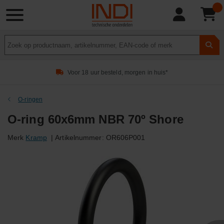
Product
zoeken
Voor 18 uur besteld, morgen in huis*
O-ringen
O-ring 60x6mm NBR 70º Shore
Merk
Kramp
|
Artikelnummer:
OR606P001