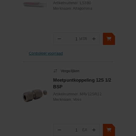
Artikelnummer:
LS380
Merknaam:
Alfagomma
−
+
MTR
Aantal
Controleer voorraad
Vergelijken
Meetpuntkoppeling 12S 1/2
BSP
Artikelnummer:
MAV12SR12
Merknaam:
Voss
−
+
EA
Aantal