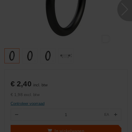
€ 2,40
incl. btw
€ 1,98
excl. btw
Controleer voorraad
−
+
EA
Aantal
In winkelwagen