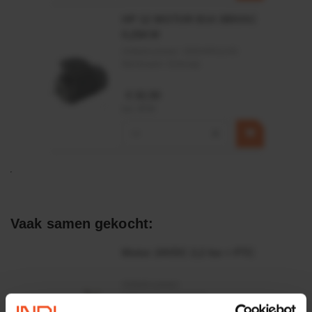
HP 12 MOTOR B14 380VAC
0,25KW
Artikelnummer:
OK9HPA1240
Merknaam:
Emmegi
€ 32,50
incl. BTW
−
+
Vaak samen gekocht:
Motor 24VDC 2,2 kw + PTC
Artikelnummer:
MPPDCM24V2200TP
Merknaam:
Kramp