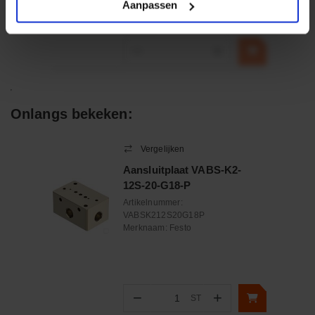
Aanpassen
€ 32,50
incl. BTW
−
+
Onlangs bekeken:
Vergelijken
Aansluitplaat VABS-K2-
12S-20-G18-P
Artikelnummer:
VABSK212S20G18P
Merknaam:
Festo
−
+
ST
Aantal