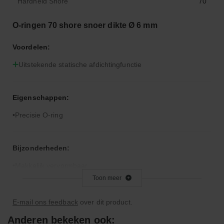
Hardheid Shore
70
O-ringen 70 shore snoer dikte Ø 6 mm
Voordelen:
Uitstekende statische afdichtingfunctie
Eigenschappen:
Precisie O-ring
Bijzonderheden:
Makkelijk vervormbaar
Toon meer
Toepassingsgebied:
E-mail ons feedback
over dit product.
Statische en dynamische afdichting
Anderen bekeken ook: