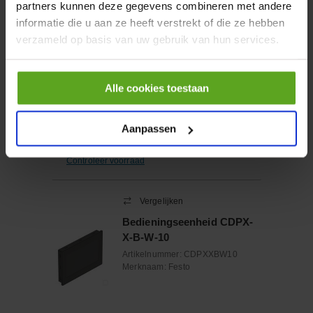
partners kunnen deze gegevens combineren met andere
Snelkoppeling 1" 25mm
informatie die u aan ze heeft verstrekt of die ze hebben
M30x1.5 female
verzameld op basis van uw gebruik van hun services.
Artikelnummer:
CVC163015F
Merknaam:
Faster
Alle cookies toestaan
−
+
EA
Aanpassen
Aantal
Controleer voorraad
Vergelijken
Bedieningseenheid CDPX-
X-B-W-10
Artikelnummer:
CDPXXBW10
Merknaam:
Festo