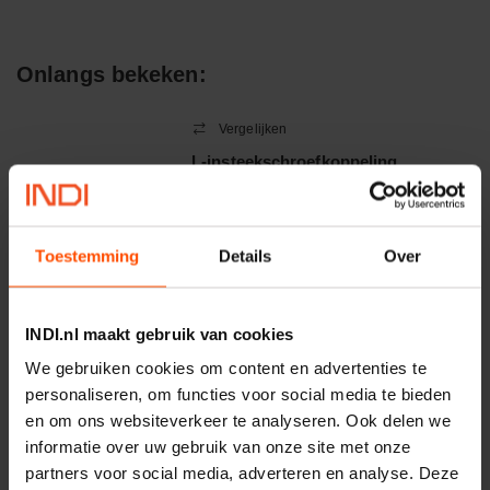
Toepassingsgebied:
Statische en dynamische afdichting
Onlangs bekeken:
Afdichtingen voor synthetische- en natuurlijke oliën
Vergelijken
L-insteekschroefkoppeling
NPQH-L-G38-Q12-P10
Artikelnummer:
NPQHLG38Q12P10
Merknaam:
Festo
Toestemming
Details
Over
INDI.nl maakt gebruik van cookies
−
+
ST
We gebruiken cookies om content en advertenties te
Aantal
personaliseren, om functies voor social media te bieden
Controleer voorraad
en om ons websiteverkeer te analyseren. Ook delen we
informatie over uw gebruik van onze site met onze
partners voor social media, adverteren en analyse. Deze
Vergelijken