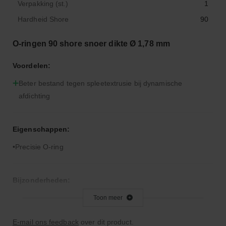
Verpakking (st.)
1
Hardheid Shore
90
O-ringen 90 shore snoer dikte Ø 1,78 mm
Voordelen:
Beter bestand tegen spleetextrusie bij dynamische
afdichting
Eigenschappen:
Precisie O-ring
Bijzonderheden:
Hardere rubbercompound dan 70° Shore A
Toon meer
E-mail ons feedback
over dit product.