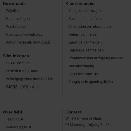
Downloads
Klantenservice
Prijslijsten
Veelgestelde vragen
Handleidingen
Bestellen en betalen
Perstabellen
Verzenden en retourneren
Hydrauliek downloads
Retour aanmelden
Aandrijftechniek downloads
Garantie aanmelden
Reparatie aanmelden
Slim inkopen
Problemen met bezorging melden
OCI-PunchOut
Nachtbezorging
Bestellen via e-mail
Links leveranciers
Artikelgegevens downloaden
Aangepaste openingstijden
SJORS - INDI scan app
Over INDI
Contact
Wij staan voor je klaar.
Team INDI
Maandag - vrijdag 7 - 18 uur
Werken bij INDI