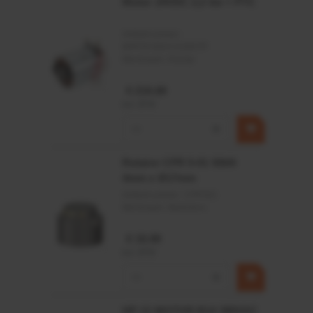
Motor 24VDC 2,2 kw + PTC
Artikelnummer:
MPPDCM24V2200TP
Merknaam:
Kramp
€ 219,68
incl. BTW
−
+
Rotator CPR 5-01 50kN
4mm x Ø17mm
Artikelnummer:
CPR501
Merknaam:
Baltrotors
€ 19,99
incl. BTW
−
+
HP 12 MOTOR B14 380VAC