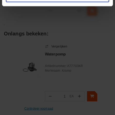
incl. BTW
−
+
Onlangs bekeken:
Vergelijken
Waterpomp
Artikelnummer:
A77703KR
Merknaam:
Kramp
−
+
EA
Aantal
Controleer voorraad