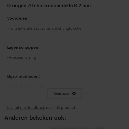
O-ringen 70 shore snoer dikte Ø 2 mm
Voordelen:
Uitstekende statische afdichtingfunctie
Eigenschappen:
Precisie O-ring
Bijzonderheden:
Makkelijk vervormbaar
Toon meer
Toepassingsgebied:
E-mail ons feedback
over dit product.
Statische en dynamische afdichting
Anderen bekeken ook:
Afdichtingen voor synthetische- en natuurlijke oliën