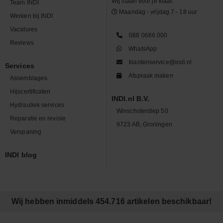
Wij staan voor je klaar.
Team INDI
Maandag - vrijdag 7 - 18 uur
Werken bij INDI
Vacatures
088 0666 000
Reviews
WhatsApp
klantenservice@indi.nl
Services
Afspraak maken
Assemblages
Hijscertificaten
INDI.nl B.V.
Hydrauliek services
Winschoterdiep 50
Reparatie en revisie
9723 AB, Groningen
Verspaning
INDI blog
Wij hebben inmiddels 454.716 artikelen beschikbaar!