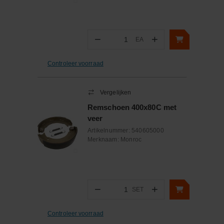
−
+
EA
Aantal
Controleer voorraad
Vergelijken
Remschoen 400x80C met
veer
Artikelnummer:
540605000
Merknaam:
Monroc
−
+
SET
Aantal
Controleer voorraad