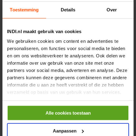
€ 219,68
Toestemming
Details
Over
incl. BTW
−
+
INDI.nl maakt gebruik van cookies
Rotator CPR 5-01 50kN
We gebruiken cookies om content en advertenties te
4mm x Ø17mm
personaliseren, om functies voor social media te bieden
Artikelnummer:
CPR501
Merknaam:
Baltrotors
en om ons websiteverkeer te analyseren. Ook delen we
informatie over uw gebruik van onze site met onze
€ 19,99
partners voor social media, adverteren en analyse. Deze
incl. BTW
partners kunnen deze gegevens combineren met andere
−
+
informatie die u aan ze heeft verstrekt of die ze hebben
verzameld op basis van uw gebruik van hun services.
HP 12 MOTOR B14 380VAC
0,25KW
Alle cookies toestaan
Artikelnummer:
OK9HPA1240
Merknaam:
Emmegi
Aanpassen
€ 32,50