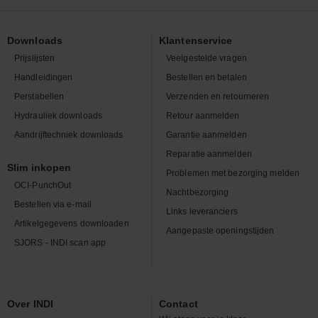
Downloads
Klantenservice
Prijslijsten
Veelgestelde vragen
Handleidingen
Bestellen en betalen
Perstabellen
Verzenden en retourneren
Hydrauliek downloads
Retour aanmelden
Aandrijftechniek downloads
Garantie aanmelden
Reparatie aanmelden
Slim inkopen
Problemen met bezorging melden
OCI-PunchOut
Nachtbezorging
Bestellen via e-mail
Links leveranciers
Artikelgegevens downloaden
Aangepaste openingstijden
SJORS - INDI scan app
Over INDI
Contact