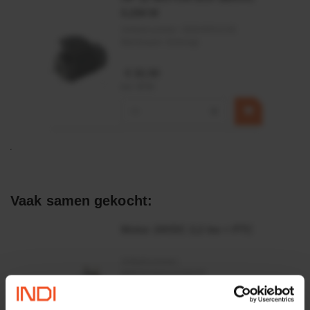
0,25KW
Artikelnummer:
OK9HPA1240
Merknaam:
Emmegi
€ 32,50
incl. BTW
−
+
Vaak samen gekocht:
Motor 24VDC 2,2 kw + PTC
Artikelnummer:
MPPDCM24V2200TP
Merknaam:
Kramp