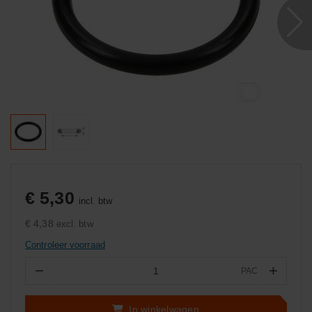
€ 5,30
incl. btw
€ 4,38
excl. btw
Controleer voorraad
−
+
PAC
Aantal
In winkelwagen