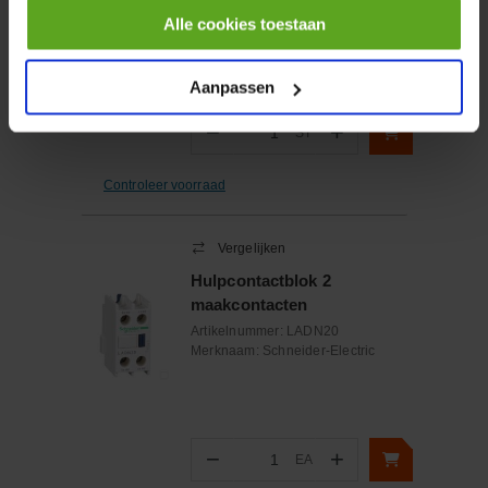
Artikelnummer:
VAVEP8VPS
Alle cookies toestaan
Merknaam:
Festo
Aanpassen
−
+
ST
Aantal
Controleer voorraad
Vergelijken
Hulpcontactblok 2
maakcontacten
Artikelnummer:
LADN20
Merknaam:
Schneider-Electric
−
+
EA
Aantal