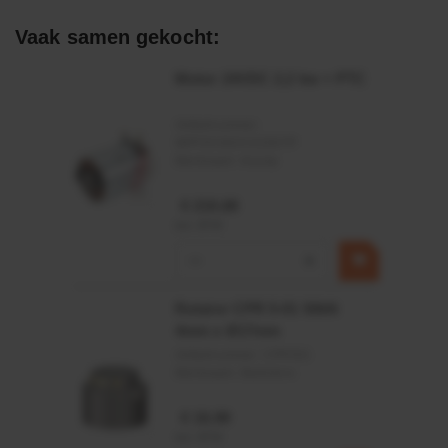
Afdichtingen voor synthetische- en natuurlijke oliën
Vaak samen gekocht:
Motor 24VDC 2,2 kw + PTC
Artikelnummer:
MPPDCM24V2200TP
Merknaam:
Kramp
€ 219,68
incl. BTW
−
+
Rotator CPR 5-01 50kN
4mm x Ø17mm
Artikelnummer:
CPR501
Merknaam:
Baltrotors
€ 19,99
incl. BTW