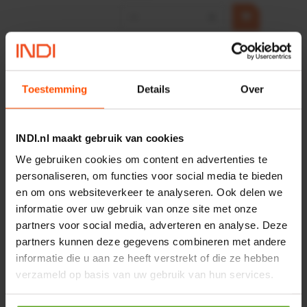
−
+
HP 12 MOTOR B14 380VAC
0,25KW
Artikelnummer:
OK9HPA1240
Toestemming
Details
Over
Merknaam:
Emmegi
€ 32,50
INDI.nl maakt gebruik van cookies
incl. BTW
We gebruiken cookies om content en advertenties te
−
+
personaliseren, om functies voor social media te bieden
en om ons websiteverkeer te analyseren. Ook delen we
informatie over uw gebruik van onze site met onze
Onlangs bekeken:
partners voor social media, adverteren en analyse. Deze
partners kunnen deze gegevens combineren met andere
informatie die u aan ze heeft verstrekt of die ze hebben
Vergelijken
verzameld op basis van uw gebruik van hun services.
Programmeerkabel VAVE-
P8-VPS