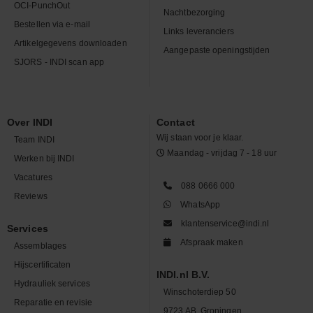
OCI-PunchOut
Nachtbezorging
Bestellen via e-mail
Links leveranciers
Artikelgegevens downloaden
Aangepaste openingstijden
SJORS - INDI scan app
Over INDI
Contact
Wij staan voor je klaar.
Team INDI
Maandag - vrijdag 7 - 18 uur
Werken bij INDI
Vacatures
088 0666 000
Reviews
WhatsApp
klantenservice@indi.nl
Services
Afspraak maken
Assemblages
Hijscertificaten
INDI.nl B.V.
Hydrauliek services
Winschoterdiep 50
Reparatie en revisie
9723 AB, Groningen