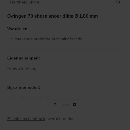
Hardheid Shore
70
O-ringen 70 shore snoer dikte Ø 1,80 mm
Voordelen:
Uitstekende statische afdichtingfunctie
Eigenschappen:
Precisie O-ring
Bijzonderheden:
Makkelijk vervormbaar
Toon meer
Toepassingsgebied:
E-mail ons feedback
over dit product.
Statische en dynamische afdichting