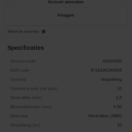
Account aanmaken
Inloggen
Bekijk de varianten
Specificaties
Douane code
40169300
EAN code
8716106299058
Eenheid
Verpakking
Content in sale unit (pcs)
10
Snoerdikte (mm)
1,8
Binnendiameter (mm)
4.00
Materiaal
Nitrilrubber [NBR]
Verpakking (st.)
10