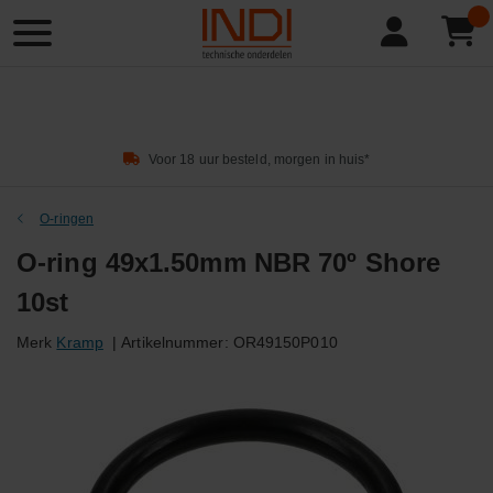
Product
zoeken
Voor 18 uur besteld, morgen in huis*
O-ringen
O-ring 49x1.50mm NBR 70º Shore
10st
Merk
Kramp
|
Artikelnummer:
OR49150P010