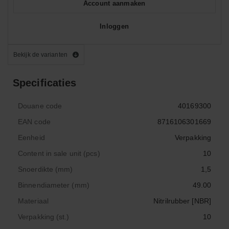
Account aanmaken
Inloggen
Bekijk de varianten
Specificaties
Douane code
40169300
EAN code
8716106301669
Eenheid
Verpakking
Content in sale unit (pcs)
10
Snoerdikte (mm)
1,5
Binnendiameter (mm)
49.00
Materiaal
Nitrilrubber [NBR]
Verpakking (st.)
10