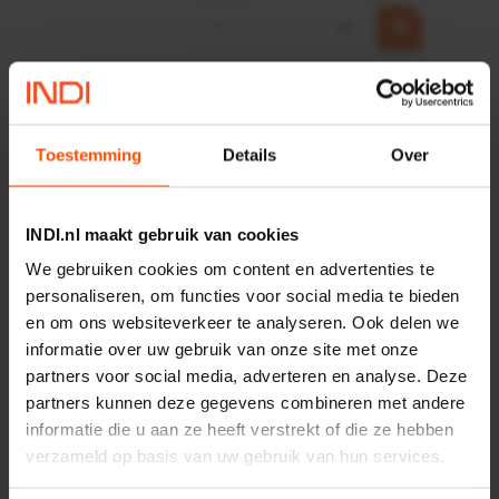
−
+
HP 12 MOTOR B14 380VAC
0,25KW
Artikelnummer:
OK9HPA1240
Toestemming
Merknaam:
Details
Emmegi
Over
€ 32,50
incl. BTW
INDI.nl maakt gebruik van cookies
−
+
We gebruiken cookies om content en advertenties te
personaliseren, om functies voor social media te bieden
en om ons websiteverkeer te analyseren. Ook delen we
informatie over uw gebruik van onze site met onze
Onlangs bekeken:
partners voor social media, adverteren en analyse. Deze
partners kunnen deze gegevens combineren met andere
Vergelijken
informatie die u aan ze heeft verstrekt of die ze hebben
Kruiwagen gegalvaniseerd
verzameld op basis van uw gebruik van hun services.
130L