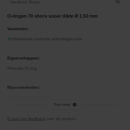
Hardheid Shore
70
O-ringen 70 shore snoer dikte Ø 1,50 mm
Voordelen:
Uitstekende statische afdichtingfunctie
Eigenschappen:
Precisie O-ring
Bijzonderheden:
Makkelijk vervormbaar
Toon meer
Toepassingsgebied:
E-mail ons feedback
over dit product.
Statische en dynamische afdichting