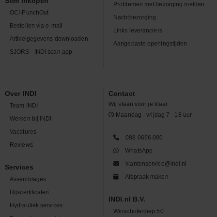
Slim inkopen
Problemen met bezorging melden
OCI-PunchOut
Nachtbezorging
Bestellen via e-mail
Links leveranciers
Artikelgegevens downloaden
Aangepaste openingstijden
SJORS - INDI scan app
Over INDI
Contact
Wij staan voor je klaar.
Team INDI
Maandag - vrijdag 7 - 18 uur
Werken bij INDI
Vacatures
088 0666 000
Reviews
WhatsApp
klantenservice@indi.nl
Services
Afspraak maken
Assemblages
Hijscertificaten
INDI.nl B.V.
Hydrauliek services
Winschoterdiep 50