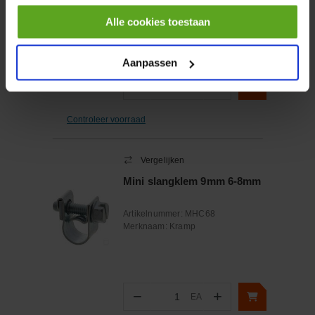
Artikelnummer:
F25200
Merknaam:
Fort
Alle cookies toestaan
Aanpassen
−
+
EA
Aantal
Controleer voorraad
Vergelijken
Mini slangklem 9mm 6-8mm
Artikelnummer:
MHC68
Merknaam:
Kramp
−
+
EA
Aantal