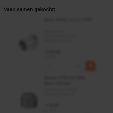
Afdichtingen voor synthetische- en natuurlijke oliën
Vaak samen gekocht:
Motor 24VDC 2,2 kw + PTC
Artikelnummer:
MPPDCM24V2200TP
Merknaam:
Kramp
€ 219,68
incl. BTW
−
+
Rotator CPR 5-01 50kN
4mm x Ø17mm
Artikelnummer:
CPR501
Merknaam:
Baltrotors
€ 19,99
incl. BTW