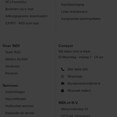
OCI-PunchOut
Nachtbezorging
Bestellen via e-mail
Links leveranciers
Artikelgegevens downloaden
Aangepaste openingstijden
SJORS - INDI scan app
Over INDI
Contact
Wij staan voor je klaar.
Team INDI
Maandag - vrijdag 7 - 18 uur
Werken bij INDI
Vacatures
088 0666 000
Reviews
WhatsApp
klantenservice@indi.nl
Services
Afspraak maken
Assemblages
Hijscertificaten
INDI.nl B.V.
Hydrauliek services
Winschoterdiep 50
Reparatie en revisie
9723 AB, Groningen