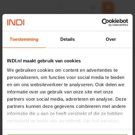
−
+
HP 12 MOTOR B14 380VAC
0,25KW
Artikelnummer:
OK9HPA1240
Toestemming
Details
Over
Merknaam:
Emmegi
€ 32,50
INDI.nl maakt gebruik van cookies
incl. BTW
We gebruiken cookies om content en advertenties te
−
+
personaliseren, om functies voor social media te bieden
en om ons websiteverkeer te analyseren. Ook delen we
informatie over uw gebruik van onze site met onze
Onlangs bekeken:
partners voor social media, adverteren en analyse. Deze
partners kunnen deze gegevens combineren met andere
informatie die u aan ze heeft verstrekt of die ze hebben
Vergelijken
verzameld op basis van uw gebruik van hun services.
Kogellager 17x47x14mm
RSR C3