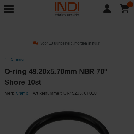
Product
zoeken
Voor 18 uur besteld, morgen in huis*
O-ringen
O-ring 49.20x5.70mm NBR 70º
Shore 10st
Merk
Kramp
|
Artikelnummer:
OR4920570P010