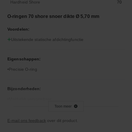
Hardheid Shore
70
O-ringen 70 shore snoer dikte Ø 5,70 mm
Voordelen:
Uitstekende statische afdichtingfunctie
Eigenschappen:
Precisie O-ring
Bijzonderheden:
Makkelijk vervormbaar
Toon meer
Toepassingsgebied:
E-mail ons feedback
over dit product.
Statische en dynamische afdichting