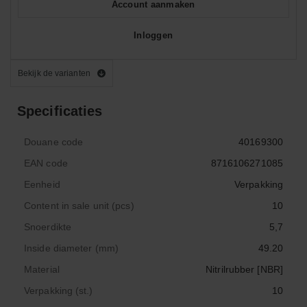
Account aanmaken
Inloggen
Bekijk de varianten
Specificaties
Douane code
40169300
EAN code
8716106271085
Eenheid
Verpakking
Content in sale unit (pcs)
10
Snoerdikte
5,7
Inside diameter (mm)
49.20
Material
Nitrilrubber [NBR]
Verpakking (st.)
10