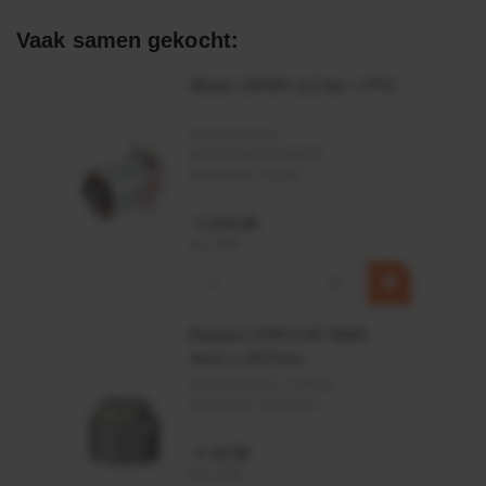
Afdichtingen voor synthetische- en natuurlijke oliën
Vaak samen gekocht:
Motor 24VDC 2,2 kw + PTC
Artikelnummer:
MPPDCM24V2200TP
Merknaam:
Kramp
€ 219,68
incl. BTW
−
+
Rotator CPR 5-01 50kN
4mm x Ø17mm
Artikelnummer:
CPR501
Merknaam:
Baltrotors
€ 19,99
incl. BTW