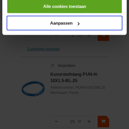
Artikelnummer:
6303RSRC3
Alle cookies toestaan
Merknaam:
FAG
Aanpassen
−
+
EA
Aantal
Controleer voorraad
Vergelijken
Kunststofslang PUN-H-
10X1.5-BL-25
Artikelnummer:
PUNH10X15BL25
Merknaam:
Festo
−
+
M
Aantal