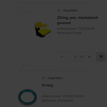
Uit
Vergelijken
assortiment
Zitting, pvc, mechanisch
geveerd
Artikelnummer:
TS25000KR
Merknaam:
Kramp
−
+
EA
Aantal
Nooit meer leverbaar
Vergelijken
O-ring
Artikelnummer:
21529071010N
Merknaam:
Unbranded