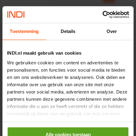
HP 12 MOTOR B14 380VAC
0,25KW
Artikelnummer:
OK9HPA1240
Merknaam:
Emmegi
Toestemming
Details
Over
€ 32,50
incl. BTW
INDI.nl maakt gebruik van cookies
−
+
We gebruiken cookies om content en advertenties te
personaliseren, om functies voor social media te bieden
en om ons websiteverkeer te analyseren. Ook delen we
informatie over uw gebruik van onze site met onze
Onlangs bekeken:
partners voor social media, adverteren en analyse. Deze
partners kunnen deze gegevens combineren met andere
Vergelijken
informatie die u aan ze heeft verstrekt of die ze hebben
Cilindrische schroef met
verzameld op basis van uw gebruik van hun services.
zaaggleuf M5x10 RVS A2
DIN84
Artikelnummer:
84510RVSP025
Merknaam:
Kramp
Alle cookies toestaan