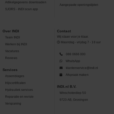
Artikelgegevens downloaden
Aangepaste openingstijden
SJORS - INDI scan app
Over INDI
Contact
Wij staan voor je klaar.
Team INDI
Maandag - vrijdag 7 - 18 uur
Werken bij INDI
Vacatures
088 0666 000
Reviews
WhatsApp
klantenservice@indi.nl
Services
Afspraak maken
Assemblages
Hijscertificaten
INDI.nl B.V.
Hydrauliek services
Winschoterdiep 50
Reparatie en revisie
9723 AB, Groningen
Verspaning