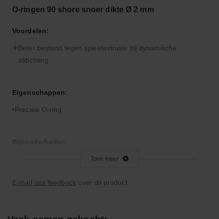
O-ringen 90 shore snoer dikte Ø 2 mm
Voordelen:
Beter bestand tegen spleetextrusie bij dynamische
afdichting
Eigenschappen:
Precisie O-ring
Bijzonderheden:
Hardere rubbercompound dan 70° Shore A
Toon meer
E-mail ons feedback
over dit product.
Toepassingsgebied:
Statische en dynamische afdichting