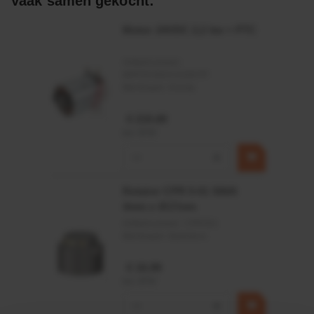
Vaak samen gekocht:
Afdichtingen voor synthetische- en natuurlijke oliën
Motor 24VDC 2,2 kw + PTC
Artikelnummer:
MPPDCM24V2200TP
Merknaam:
Kramp
€ 219,68
incl. BTW
−
+
Rotator CPR 5-01 50kN
4mm x Ø17mm
Artikelnummer:
CPR501
Merknaam:
Baltrotors
€ 19,99
incl. BTW
−
+