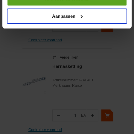
Aanpassen
−
+
EA
Aantal
Controleer voorraad
Vergelijken
Harnasketting
Artikelnummer:
A740401
Merknaam:
Raico
−
+
EA
Aantal
Controleer voorraad