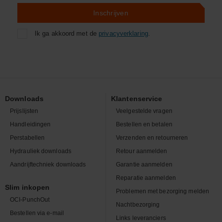
Inschrijven
Ik ga akkoord met de
privacyverklaring
.
Downloads
Klantenservice
Prijslijsten
Veelgestelde vragen
Handleidingen
Bestellen en betalen
Perstabellen
Verzenden en retourneren
Hydrauliek downloads
Retour aanmelden
Aandrijftechniek downloads
Garantie aanmelden
Reparatie aanmelden
Slim inkopen
Problemen met bezorging melden
OCI-PunchOut
Nachtbezorging
Bestellen via e-mail
Links leveranciers