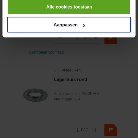
Artikelnummer:
4952720N
Alle cookies toestaan
Merknaam:
Unbranded
Aanpassen
−
+
EA
Aantal
Controleer voorraad
Vergelijken
Lagerhuis rond
Artikelnummer:
7500PF85
Merknaam:
SKF
−
+
PAC
Aantal