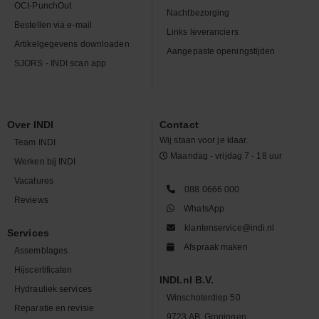
OCI-PunchOut
Nachtbezorging
Bestellen via e-mail
Links leveranciers
Artikelgegevens downloaden
Aangepaste openingstijden
SJORS - INDI scan app
Over INDI
Contact
Wij staan voor je klaar.
Team INDI
Maandag - vrijdag 7 - 18 uur
Werken bij INDI
Vacatures
088 0666 000
Reviews
WhatsApp
klantenservice@indi.nl
Services
Afspraak maken
Assemblages
Hijscertificaten
INDI.nl B.V.
Hydrauliek services
Winschoterdiep 50
Reparatie en revisie
9723 AB, Groningen