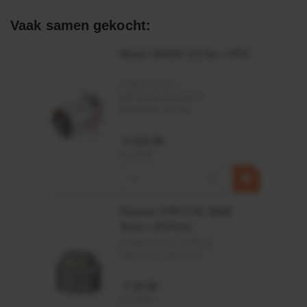
Afdichtingen voor synthetische- en natuurlijke oliën
Vaak samen gekocht:
Motor 24VDC 2,2 kw + PTC
Artikelnummer:
MPPDCM24V2200TP
Merknaam:
Kramp
€ 219,68
incl. BTW
−
+
Rotator CPR 5-01 50kN
4mm x Ø17mm
Artikelnummer:
CPR501
Merknaam:
Baltrotors
€ 19,99
incl. BTW