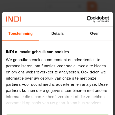
−
+
HP 12 MOTOR B14 380VAC
0,25KW
Artikelnummer:
OK9HPA1240
Toestemming
Details
Over
Merknaam:
Emmegi
€ 32,50
INDI.nl maakt gebruik van cookies
incl. BTW
We gebruiken cookies om content en advertenties te
−
+
personaliseren, om functies voor social media te bieden
en om ons websiteverkeer te analyseren. Ook delen we
informatie over uw gebruik van onze site met onze
Onlangs bekeken:
partners voor social media, adverteren en analyse. Deze
partners kunnen deze gegevens combineren met andere
informatie die u aan ze heeft verstrekt of die ze hebben
Vergelijken
verzameld op basis van uw gebruik van hun services.
Onderlegring