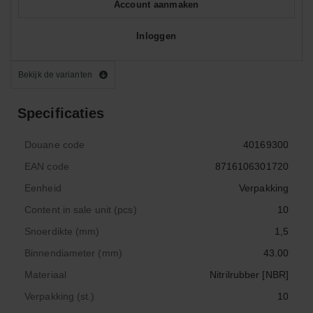
Account aanmaken
Inloggen
Bekijk de varianten
Specificaties
Douane code
40169300
EAN code
8716106301720
Eenheid
Verpakking
Content in sale unit (pcs)
10
Snoerdikte (mm)
1,5
Binnendiameter (mm)
43.00
Materiaal
Nitrilrubber [NBR]
Verpakking (st.)
10