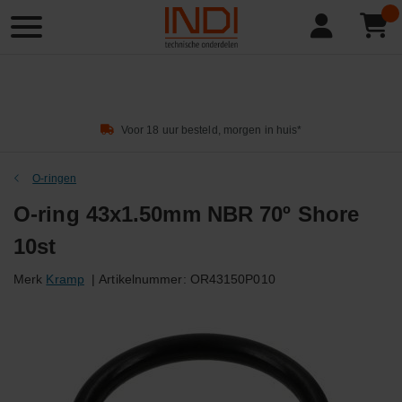
Product
zoeken
Voor 18 uur besteld, morgen in huis*
O-ringen
O-ring 43x1.50mm NBR 70º Shore
10st
Merk
Kramp
|
Artikelnummer:
OR43150P010