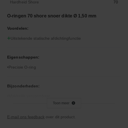
Hardheid Shore
70
O-ringen 70 shore snoer dikte Ø 1,50 mm
Voordelen:
Uitstekende statische afdichtingfunctie
Eigenschappen:
Precisie O-ring
Bijzonderheden:
Makkelijk vervormbaar
Toon meer
Toepassingsgebied:
E-mail ons feedback
over dit product.
Statische en dynamische afdichting