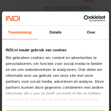
HP 12 MOTOR B14 380VAC
0,25KW
Artikelnummer:
OK9HPA1240
Merknaam:
Emmegi
Toestemming
Details
Over
€ 32,50
incl. BTW
−
+
INDI.nl maakt gebruik van cookies
We gebruiken cookies om content en advertenties te
personaliseren, om functies voor social media te bieden
en om ons websiteverkeer te analyseren. Ook delen we
informatie over uw gebruik van onze site met onze
Onlangs bekeken:
partners voor social media, adverteren en analyse. Deze
partners kunnen deze gegevens combineren met andere
informatie die u aan ze heeft verstrekt of die ze hebben
Vergelijken
verzameld op basis van uw gebruik van hun services.
Pro Compact Rolmaat 5m