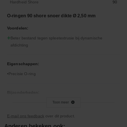
Hardheid Shore
90
O-ringen 90 shore snoer dikte Ø 2,50 mm
Voordelen:
Beter bestand tegen spleetextrusie bij dynamische
afdichting
Eigenschappen:
Precisie O-ring
Bijzonderheden:
Hardere rubbercompound dan 70° Shore A
Toon meer
E-mail ons feedback
over dit product.
Toepassingsgebied:
Anderen bekeken ook: