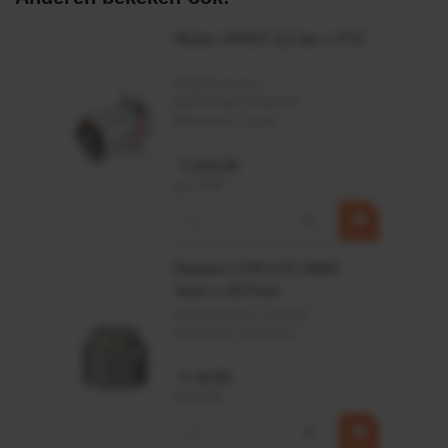
Statische en dynamische afdichting
Motor 24VDC 2,2 kw + PTC
Afdichtingen voor synthetische- en natuurlijke oliën
Artikelnummer:
MPPDCM24V2200TP
Merknaam:
Kramp
€ 219,68
incl. BTW
−
+
Rotator CPR 5-01 50kN
4mm x Ø17mm
Artikelnummer:
CPR501
Merknaam:
Baltrotors
€ 19,99
incl. BTW
−
+