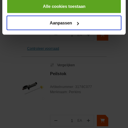
Artikelnummer:
4932498778
Alle cookies toestaan
Merknaam:
Milwaukee
Aanpassen
−
+
EA
Aantal
Controleer voorraad
Vergelijken
Peilstok
Artikelnummer:
3178C077
Merknaam:
Perkins
−
+
EA
Aantal