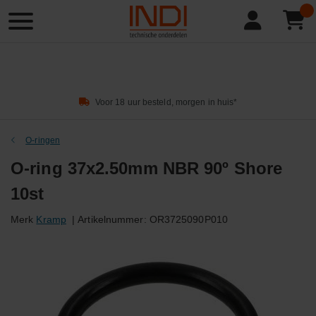
Product
zoeken
Voor 18 uur besteld, morgen in huis*
O-ringen
O-ring 37x2.50mm NBR 90º Shore
10st
Merk
Kramp
|
Artikelnummer:
OR3725090P010