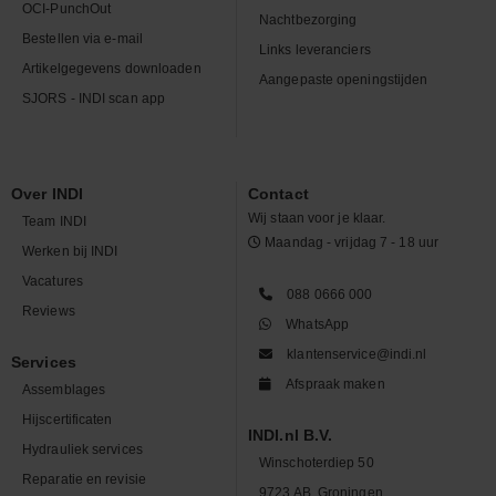
OCI-PunchOut
Nachtbezorging
Bestellen via e-mail
Links leveranciers
Artikelgegevens downloaden
Aangepaste openingstijden
SJORS - INDI scan app
Over INDI
Contact
Wij staan voor je klaar.
Team INDI
Maandag - vrijdag 7 - 18 uur
Werken bij INDI
Vacatures
088 0666 000
Reviews
WhatsApp
klantenservice@indi.nl
Services
Afspraak maken
Assemblages
Hijscertificaten
INDI.nl B.V.
Hydrauliek services
Winschoterdiep 50
Reparatie en revisie
9723 AB, Groningen